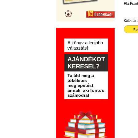
Hercegnő
Ella Fran
(Vallomás
Kötött ár:
Ko
A könyv a legjobb
választás!
AJÁNDÉKOT
KERESEL?
Találd meg a
tökéletes
meglepetést,
annak, aki fontos
számodra!