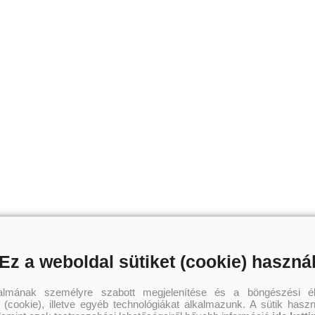
Ez a weboldal sütiket (cookie) haszná
talmának személyre szabott megjelenítése és a böngészési él
 (cookie), illetve egyéb technológiákat alkalmazunk. A sütik hasz