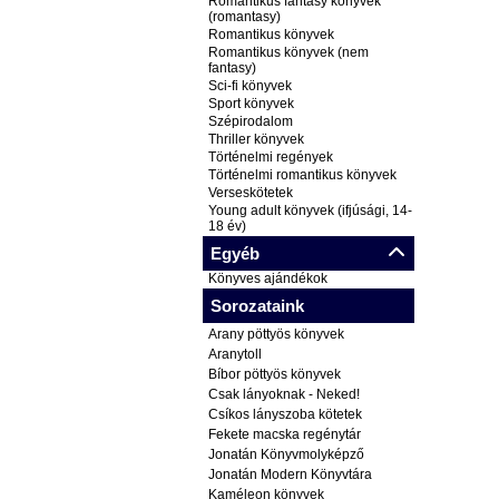
Romantikus fantasy könyvek
(romantasy)
Romantikus könyvek
Romantikus könyvek (nem
fantasy)
Sci-fi könyvek
Sport könyvek
Szépirodalom
Thriller könyvek
Történelmi regények
Történelmi romantikus könyvek
Verseskötetek
Young adult könyvek (ifjúsági, 14-
18 év)
Egyéb
Könyves ajándékok
Sorozataink
Arany pöttyös könyvek
Aranytoll
Bíbor pöttyös könyvek
Csak lányoknak - Neked!
Csíkos lányszoba kötetek
Fekete macska regénytár
Jonatán Könyvmolyképző
Jonatán Modern Könyvtára
Kaméleon könyvek