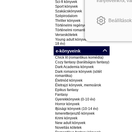
irányelveinkről, v
Sci-fi könyvek
Sport könyvek
Szakácskönyvek
Szépirodalom
Beállítások
Thriller könyvek
Történelmi regények
Történelmi romantikus könyvek
Verseskötetek
Young adult könyvek (ifjúsági, 14-
18 év)
e-könyveink
Chick lit (romantikus komédia)
Cozy fantasy (barátságos fantasy)
Dark Academia könyvek
Dark romance könyvek (sötét
romantika)
Életmód könyvek
Életrajzi könyvek, memoárok
Epikus fantasy
Fantasy
Gyerekkönyvek (0-10 év)
Horror könyvek
Ifjúsági könyvek (10-14 év)
Ismeretterjesztő könyvek
Krimi könyvek
New adult könyvek
Novellás kötetek