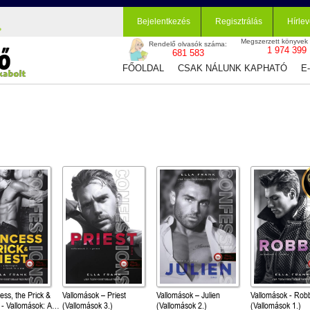
Bejelentkezés
Regisztrálás
Hírlev
Megszerzett könyvek
Rendelő olvasók száma:
1 974 399
681 583
FŐOLDAL
CSAK NÁLUNK KAPHATÓ
E
ess, the Prick &
Vallomások – Priest
Vallomások – Julien
Vallomások - Rob
 A
(Vallomások 3.)
(Vallomások 2.)
(Vallomások 1.)