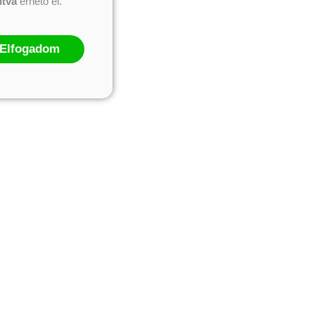
ntva
érhető el.
Elfogadom