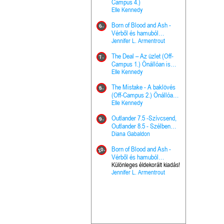
The Princes
Campus 4.)
15.
the Priest - Vallomások: A
Elle Kennedy
Hercegnő, 
Ella Frank
Born of Blood and Ash -
Pap (Vallo
6.
Ashen Thr
Vérből és hamuból
16.
trón (Drago
született (Hús és tűz 4.)
Jennifer L. Armentrout
Különleges 
Marie Nieho
The Deal – Az üzlet (Off-
kiadás!
7.
A téli tücs
Campus 1.) Önállóan is
17.
szövegfeld
olvasható!
Elle Kennedy
munkafüze
Bayné Bojc
The Mistake - A baklövés
8.
From the G
(Off-Campus 2.) Önállóan
18.
nyugalma 
is olvasható!
Elle Kennedy
Krónikák 6.
Kresley Col
Outlander 7.5 -Szívcsend,
9.
Ashen Thr
Outlander 8.5 - Szélben
19.
trón (Drago
sodródó falevél
Diana Gabaldon
Marie Nieho
Born of Blood and Ash -
10.
Outlander 
Vérből és hamuból
20.
Outlander 8
született (Hús és tűz 4.)
Különleges éldekorált kiadás!
Jennifer L. Armentrout
sodródó fal
Diana Gaba