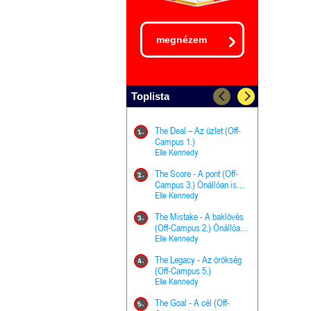
megnézem
Toplista
The Deal – Az üzlet (Off-
The Goal - 
11.
1.
Campus 1.)
Campus 4.)
Elle Kennedy
olvasható!
Elle Kenned
The Score - A pont (Off-
Grace and 
12.
2.
Campus 3.) Önállóan is
Kegyelem é
olvasható!
Elle Kennedy
Előhírnök-tr
Jennifer L.
The Mistake - A baklövés
The Score -
13.
3.
(Off-Campus 2.) Önállóan
Campus 3.
is olvasható!
Elle Kennedy
Különleges é
Elle Kenned
The Legacy - Az örökség
4.
The Cursed
(Off-Campus 5.)
14.
(A csont sz
Elle Kennedy
Harper L. 
The Goal - A cél (Off-
5.