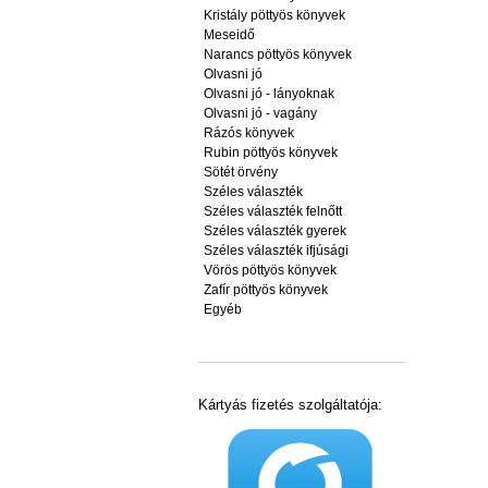
Kristály pöttyös könyvek
Meseidő
Narancs pöttyös könyvek
Olvasni jó
Olvasni jó - lányoknak
Olvasni jó - vagány
Rázós könyvek
Rubin pöttyös könyvek
Sötét örvény
Széles választék
Széles választék felnőtt
Széles választék gyerek
Széles választék ifjúsági
Vörös pöttyös könyvek
Zafír pöttyös könyvek
Egyéb
Kártyás fizetés szolgáltatója: