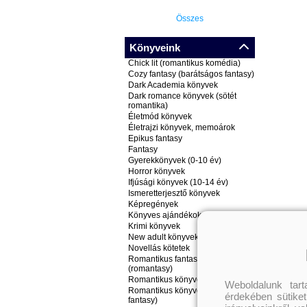
Összes
Könyveink
Chick lit (romantikus komédia)
Cozy fantasy (barátságos fantasy)
Dark Academia könyvek
Dark romance könyvek (sötét
romantika)
Életmód könyvek
Életrajzi könyvek, memoárok
Epikus fantasy
Fantasy
Gyerekkönyvek (0-10 év)
Horror könyvek
Ifjúsági könyvek (10-14 év)
Ismeretterjesztő könyvek
Képregények
Könyves ajándékok
Krimi könyvek
New adult könyvek
Novellás kötetek
Romantikus fantasy könyvek
(romantasy)
Romantikus könyvek
Weboldalunk tar
Romantikus könyvek (nem
érdekében sütiket
fantasy)