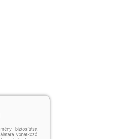
l
mény biztosítása
nálatára vonatkozó