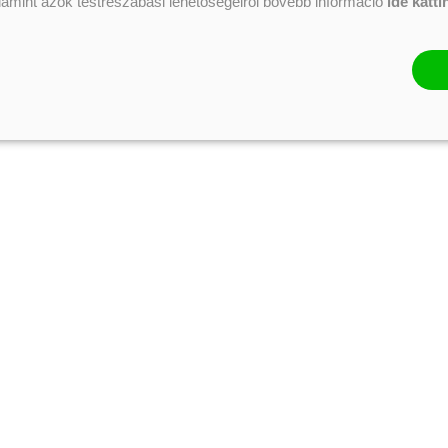
alamint azok testreszabási lehetőségeiről bővebb információ
ide katti