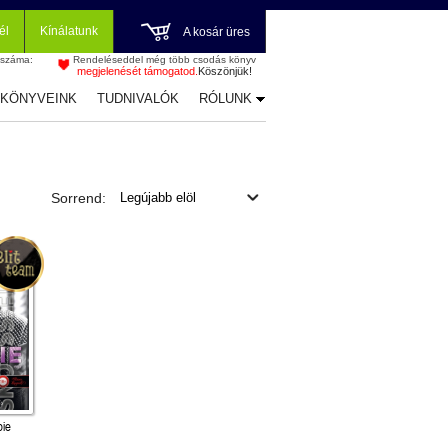
él
Kínálatunk
A kosár üres
 száma:
Rendeléseddel még több csodás könyv
megjelenését támogatod.
Köszönjük!
-KÖNYVEINK
TUDNIVALÓK
RÓLUNK
Sorrend:
bie