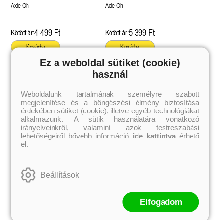
Különleges éldekorált kiadás!
Axie Oh
Axie Oh
4 499 Ft
5 399 Ft
Kötött ár:
Kötött ár:
Kosárba
Kosárba
Ez a weboldal sütiket (cookie)
használ
Kiemelt szerzőink
Weboldalunk tartalmának személyre szabott
megjelenítése és a böngészési élmény biztosítása
Külföldiek
Magyarok
Brigid Kemmerer
Ashley Carrigan
érdekében sütiket (cookie), illetve egyéb technológiákat
Cassandra Clare
Benina
alkalmazunk. A sütik használatára vonatkozó
Colleen Hoover
Bessenyei Gábor
irányelveinkről, valamint azok testreszabási
Elle Kennedy
Bodor Attila
lehetőségeiről bővebb információ
ide kattintva
érhető
Erin Watt
Böszörményi Gyula
el.
Holly Webb
Cselenyák Imre
Jeff Kinney
Csukás István
Jennifer L. Armentrout
Ecsédi Orsolya
Jenny Han
Eszes Rita
Beállítások
Leigh Bardugo
Helena Silence
Maggie Stiefvater
Kántor Kata
Penelope Ward
On Sai
Rachel Renee Russell
Rácz-Stefán Tibor
Elfogadom
Rachel van Dyken
Róbert Katalin
Rick Riordan
Spirit Bliss
Rupi Kaur
Szélesi Sándor