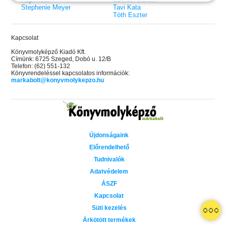
Stephenie Meyer
Tavi Kata
Tóth Eszter
Kapcsolat
Könyvmolyképző Kiadó Kft.
Címünk: 6725 Szeged, Dobó u. 12/B
Telefon: (62) 551-132
Könyvrendeléssel kapcsolatos információk:
markabolt@konyvmolykepzo.hu
Újdonságaink
Előrendelhető
Tudnivalók
Adatvédelem
ÁSZF
Kapcsolat
 A cél (Off-Campus 4.)
Grace and Glory - Kegyelem és
Bad Girl Reputation -
21.
31.
Süti kezelés
 olvasható!
dicsőség (Az Előhírnök-trilógia
lány (Avalon Bay 2.)
Különleges éldekorált kiadás!
dy
3.)
Elle Kennedy
Árkötött termékek
Jennifer L. Armentrout