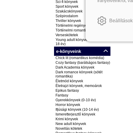
irányelveinkről, v
Sci-fi könyvek
Sport könyvek
Szakácskönyvek
Szépirodalom
Beállítások
Thriller könyvek
Történelmi regények
Történelmi romantikus könyvek
Verseskötetek
Young adult könyvek (ifjúsági, 14-
18 év)
e-könyveink
Chick lit (romantikus komédia)
Cozy fantasy (barátságos fantasy)
Dark Academia könyvek
Dark romance könyvek (sötét
romantika)
Életmód könyvek
Életrajzi könyvek, memoárok
Epikus fantasy
Fantasy
Gyerekkönyvek (0-10 év)
Horror könyvek
Ifjúsági könyvek (10-14 év)
Ismeretterjesztő könyvek
Krimi könyvek
New adult könyvek
Novellás kötetek