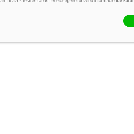
alamint azok testreszabási lehetőségeiről bővebb információ
ide katti