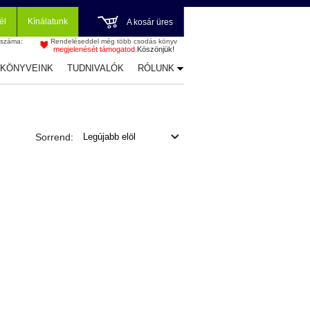
él
Kínálatunk
A kosár üres
 száma:
Rendeléseddel még több csodás könyv
megjelenését támogatod.
Köszönjük!
-KÖNYVEINK
TUDNIVALÓK
RÓLUNK
Sorrend: