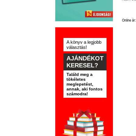
Online ár:
A könyv a legjobb
választás!
AJÁNDÉKOT
KERESEL?
Találd meg a
tökéletes
meglepetést,
annak, aki fontos
számodra!