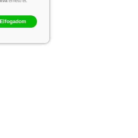
ntva
érhető el.
Elfogadom