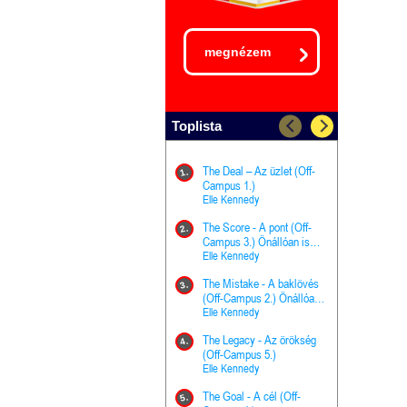
megnézem
Toplista
The Deal – Az üzlet (Off-
The Goal - 
11.
1.
Campus 1.)
Campus 4.)
Elle Kennedy
olvasható!
Elle Kenned
The Score - A pont (Off-
Grace and 
12.
2.
Campus 3.) Önállóan is
Kegyelem é
olvasható!
Elle Kennedy
Előhírnök-tr
Jennifer L.
The Mistake - A baklövés
The Score -
13.
3.
(Off-Campus 2.) Önállóan
Campus 3.
is olvasható!
Elle Kennedy
Különleges é
Elle Kenned
The Legacy - Az örökség
4.
The Cursed
(Off-Campus 5.)
14.
(A csont sz
Elle Kennedy
Harper L. 
The Goal - A cél (Off-
5.