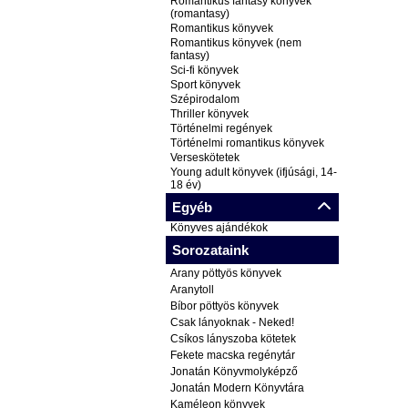
Romantikus fantasy könyvek
(romantasy)
Romantikus könyvek
Romantikus könyvek (nem
fantasy)
Sci-fi könyvek
Sport könyvek
Szépirodalom
Thriller könyvek
Történelmi regények
Történelmi romantikus könyvek
Verseskötetek
Young adult könyvek (ifjúsági, 14-
18 év)
Egyéb
Könyves ajándékok
Sorozataink
Arany pöttyös könyvek
Aranytoll
Bíbor pöttyös könyvek
Csak lányoknak - Neked!
Csíkos lányszoba kötetek
Fekete macska regénytár
Jonatán Könyvmolyképző
Jonatán Modern Könyvtára
Kaméleon könyvek