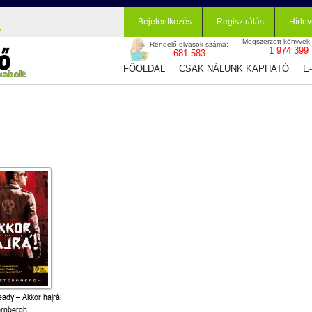
Bejelentkezés
Regisztrálás
Hírlev
Megszerzett könyvek
Rendelő olvasók száma:
1 974 399
681 583
FŐOLDAL
CSAK NÁLUNK KAPHATÓ
E
ady – Akkor hajrá!
rnbergh