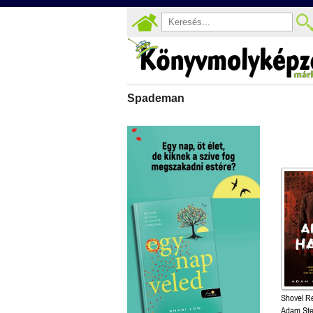
Spademan
Shovel Re
Adam Ste