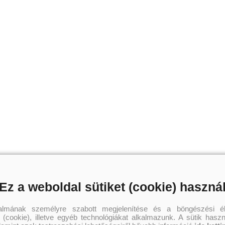
Ez a weboldal sütiket (cookie) haszná
talmának személyre szabott megjelenítése és a böngészési él
 (cookie), illetve egyéb technológiákat alkalmazunk. A sütik hasz