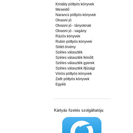
Kristály pöttyös könyvek
Meseidő
Narancs pöttyös könyvek
Olvasni jó
Olvasni jó - lányoknak
Olvasni jó - vagány
Rázós könyvek
Rubin pöttyös könyvek
Sötét örvény
Széles választék
Széles választék felnőtt
Széles választék gyerek
Széles választék ifjúsági
Vörös pöttyös könyvek
Zafír pöttyös könyvek
Egyéb
Kártyás fizetés szolgáltatója: