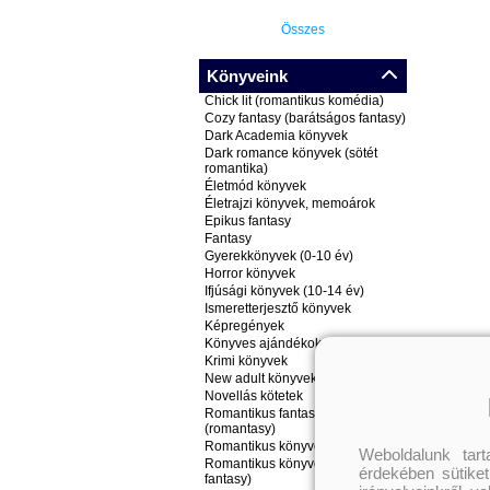
Összes
Könyveink
Chick lit (romantikus komédia)
Cozy fantasy (barátságos fantasy)
Dark Academia könyvek
Dark romance könyvek (sötét
romantika)
Életmód könyvek
Életrajzi könyvek, memoárok
Epikus fantasy
Fantasy
Gyerekkönyvek (0-10 év)
Horror könyvek
Ifjúsági könyvek (10-14 év)
Ismeretterjesztő könyvek
Képregények
Könyves ajándékok
Krimi könyvek
New adult könyvek
Novellás kötetek
Romantikus fantasy könyvek
(romantasy)
Romantikus könyvek
Weboldalunk tar
Romantikus könyvek (nem
érdekében sütiket
fantasy)