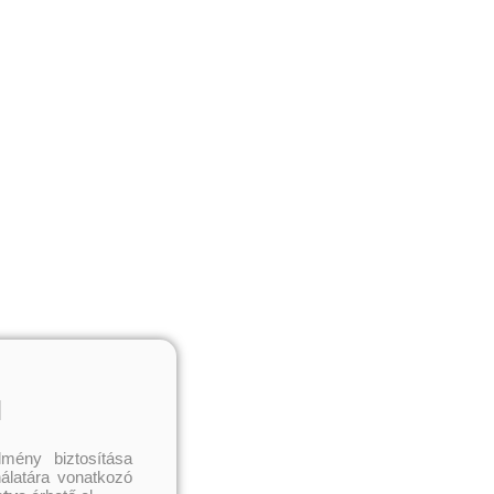
l
mény biztosítása
nálatára vonatkozó