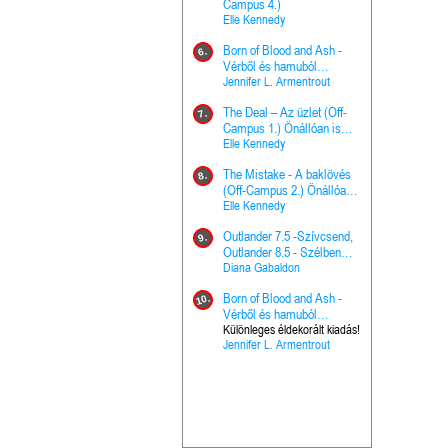
The Princes
Campus 4.)
15.
the Priest - Vallomások: A
Elle Kennedy
Hercegnő, 
Ella Frank
Born of Blood and Ash -
Pap (Vallo
6.
Ashen Thr
Vérből és hamuból
16.
trón (Drago
született (Hús és tűz 4.)
Jennifer L. Armentrout
Különleges 
Marie Nieho
The Deal – Az üzlet (Off-
kiadás!
7.
A téli tücs
Campus 1.) Önállóan is
17.
szövegfeld
olvasható!
Elle Kennedy
munkafüze
Bayné Bojc
The Mistake - A baklövés
8.
From the G
(Off-Campus 2.) Önállóan
18.
nyugalma 
is olvasható!
Elle Kennedy
Krónikák 6.
Kresley Col
Outlander 7.5 -Szívcsend,
9.
Ashen Thr
Outlander 8.5 - Szélben
19.
trón (Drago
sodródó falevél
Diana Gabaldon
Marie Nieho
Born of Blood and Ash -
10.
Outlander 
Vérből és hamuból
20.
Outlander 8
született (Hús és tűz 4.)
Különleges éldekorált kiadás!
Jennifer L. Armentrout
sodródó fal
Diana Gaba