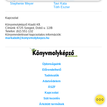
Stephenie Meyer
Tavi Kata
Tóth Eszter
Kapcsolat
Könyvmolyképző Kiadó Kft.
Címünk: 6725 Szeged, Dobó u. 12/B
Telefon: (62) 551-132
Könyvrendeléssel kapcsolatos információk:
markabolt@konyvmolykepzo.hu
Újdonságaink
Előrendelhető
Tudnivalók
Adatvédelem
ÁSZF
Kapcsolat
 A cél (Off-Campus 4.)
Grace and Glory - Kegyelem és
Bad Girl Reputation -
21.
31.
Süti kezelés
 olvasható!
dicsőség (Az Előhírnök-trilógia
lány (Avalon Bay 2.)
Különleges éldekorált kiadás!
dy
3.)
Elle Kennedy
Árkötött termékek
Jennifer L. Armentrout