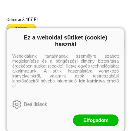
3 107 Ft
Online ár:
Kosárba
Ez a weboldal sütiket (cookie)
használ
Kiemelt szerzőink
Weboldalunk tartalmának személyre szabott
megjelenítése és a böngészési élmény biztosítása
Külföldiek
Magyarok
Brigid Kemmerer
Ashley Carrigan
érdekében sütiket (cookie), illetve egyéb technológiákat
Cassandra Clare
Benina
alkalmazunk. A sütik használatára vonatkozó
Colleen Hoover
Bessenyei Gábor
irányelveinkről, valamint azok testreszabási
Elle Kennedy
Bodor Attila
lehetőségeiről bővebb információ
ide kattintva
érhető
Erin Watt
Böszörményi Gyula
el.
Holly Webb
Cselenyák Imre
Jeff Kinney
Csukás István
Jennifer L. Armentrout
Ecsédi Orsolya
Jenny Han
Eszes Rita
Beállítások
Leigh Bardugo
Helena Silence
Maggie Stiefvater
Kántor Kata
Penelope Ward
On Sai
Rachel Renee Russell
Rácz-Stefán Tibor
Elfogadom
Rachel van Dyken
Róbert Katalin
Rick Riordan
Spirit Bliss
Rupi Kaur
Szélesi Sándor