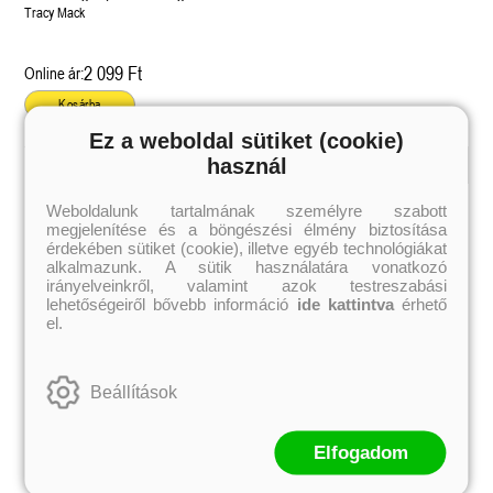
találkozás
Tracy Mack
2 099 Ft
Online ár:
Kosárba
Ez a weboldal sütiket (cookie)
használ
Kiemelt szerzőink
Weboldalunk tartalmának személyre szabott
megjelenítése és a böngészési élmény biztosítása
Külföldiek
Magyarok
Brigid Kemmerer
Ashley Carrigan
érdekében sütiket (cookie), illetve egyéb technológiákat
Cassandra Clare
Benina
alkalmazunk. A sütik használatára vonatkozó
Colleen Hoover
Bessenyei Gábor
irányelveinkről, valamint azok testreszabási
Elle Kennedy
Bodor Attila
lehetőségeiről bővebb információ
ide kattintva
érhető
Erin Watt
Böszörményi Gyula
el.
Holly Webb
Cselenyák Imre
Jeff Kinney
Csukás István
Jennifer L. Armentrout
Ecsédi Orsolya
Jenny Han
Eszes Rita
Beállítások
Leigh Bardugo
Helena Silence
Maggie Stiefvater
Kántor Kata
Penelope Ward
On Sai
Rachel Renee Russell
Rácz-Stefán Tibor
Elfogadom
Rachel van Dyken
Róbert Katalin
Rick Riordan
Spirit Bliss
Rupi Kaur
Szélesi Sándor