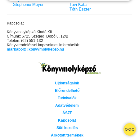
Stephenie Meyer
Tavi Kata
Tóth Eszter
Kapcsolat
Könyvmolyképző Kiadó Kft.
Címünk: 6725 Szeged, Dobó u. 12/B
Telefon: (62) 551-132
Könyvrendeléssel kapcsolatos információk:
markabolt@konyvmolykepzo.hu
Újdonságaink
Előrendelhető
Tudnivalók
Adatvédelem
ÁSZF
Kapcsolat
 A cél (Off-Campus 4.)
Grace and Glory - Kegyelem és
Bad Girl Reputation -
21.
31.
Süti kezelés
 olvasható!
dicsőség (Az Előhírnök-trilógia
lány (Avalon Bay 2.)
Különleges éldekorált kiadás!
dy
3.)
Elle Kennedy
Árkötött termékek
Jennifer L. Armentrout