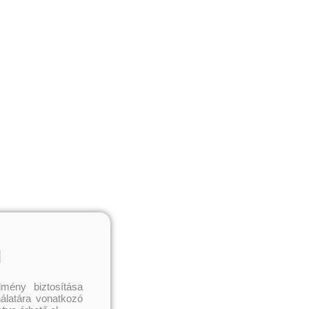
l
mény biztosítása
nálatára vonatkozó