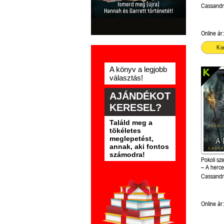
Cassandr
Online ár:
Ko
A könyv a legjobb
választás!
AJÁNDÉKOT
KERESEL?
Találd meg a
tökéletes
meglepetést,
annak, aki fontos
számodra!
Pokoli sze
– A herc
Cassandr
Online ár: