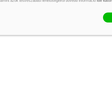
alamint azok testreszabási lehetőségeiről bővebb információ
ide katti