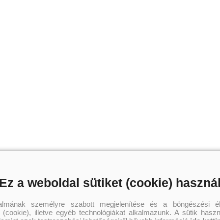
Ez a weboldal sütiket (cookie) haszná
talmának személyre szabott megjelenítése és a böngészési él
 (cookie), illetve egyéb technológiákat alkalmazunk. A sütik hasz