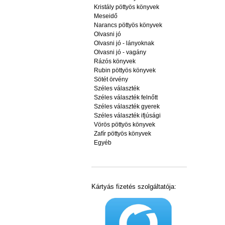
Kristály pöttyös könyvek
Meseidő
Narancs pöttyös könyvek
Olvasni jó
Olvasni jó - lányoknak
Olvasni jó - vagány
Rázós könyvek
Rubin pöttyös könyvek
Sötét örvény
Széles választék
Széles választék felnőtt
Széles választék gyerek
Széles választék ifjúsági
Vörös pöttyös könyvek
Zafír pöttyös könyvek
Egyéb
Kártyás fizetés szolgáltatója: