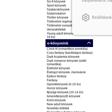
irányelveinkről, v
Sci-fi könyvek
Sport könyvek
Szakácskönyvek
Szépirodalom
Beállítások
Thriller könyvek
Történelmi regények
Történelmi romantikus könyvek
Verseskötetek
Young adult könyvek (ifjúsági, 14-
18 év)
e-könyveink
Chick lit (romantikus komédia)
Cozy fantasy (barátságos fantasy)
Dark Academia könyvek
Dark romance könyvek (sötét
romantika)
Életmód könyvek
Életrajzi könyvek, memoárok
Epikus fantasy
Fantasy
Gyerekkönyvek (0-10 év)
Horror könyvek
Ifjúsági könyvek (10-14 év)
Ismeretterjesztő könyvek
Krimi könyvek
New adult könyvek
Novellás kötetek