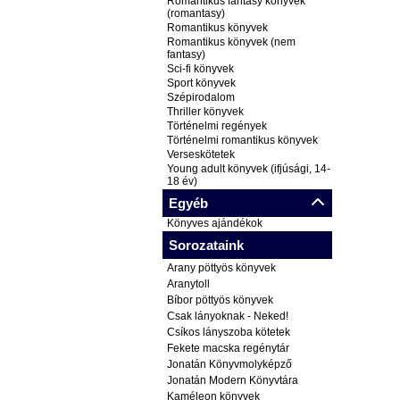
Romantikus fantasy könyvek
(romantasy)
Romantikus könyvek
Romantikus könyvek (nem
fantasy)
Sci-fi könyvek
Sport könyvek
Szépirodalom
Thriller könyvek
Történelmi regények
Történelmi romantikus könyvek
Verseskötetek
Young adult könyvek (ifjúsági, 14-
18 év)
Egyéb
Könyves ajándékok
Sorozataink
Arany pöttyös könyvek
Aranytoll
Bíbor pöttyös könyvek
Csak lányoknak - Neked!
Csíkos lányszoba kötetek
Fekete macska regénytár
Jonatán Könyvmolyképző
Jonatán Modern Könyvtára
Kaméleon könyvek