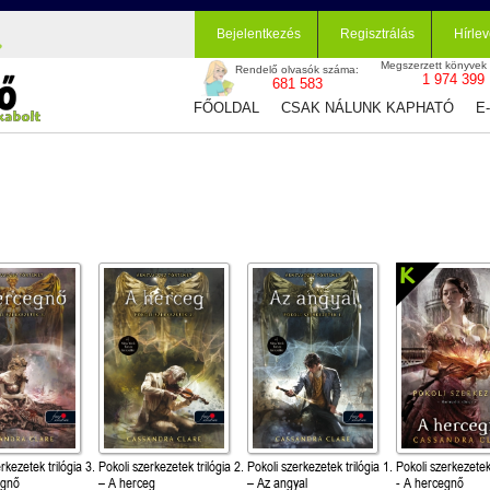
Bejelentkezés
Regisztrálás
Hírlev
Megszerzett könyvek
Rendelő olvasók száma:
1 974 399
681 583
FŐOLDAL
CSAK NÁLUNK KAPHATÓ
E
rkezetek trilógia 3.
Pokoli szerkezetek trilógia 2.
Pokoli szerkezetek trilógia 1.
Pokoli szerkezetek 
egnő
– A herceg
– Az angyal
- A hercegnő