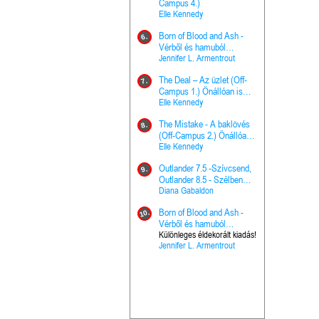
The Princes
Campus 4.)
15.
the Priest - Vallomások: A
Elle Kennedy
Hercegnő, 
Ella Frank
Born of Blood and Ash -
Pap (Vallo
6.
Ashen Thr
Vérből és hamuból
16.
trón (Drago
született (Hús és tűz 4.)
Jennifer L. Armentrout
Különleges 
Marie Nieho
The Deal – Az üzlet (Off-
kiadás!
7.
A téli tücs
Campus 1.) Önállóan is
17.
szövegfeld
olvasható!
Elle Kennedy
munkafüze
Bayné Bojc
The Mistake - A baklövés
8.
From the G
(Off-Campus 2.) Önállóan
18.
nyugalma 
is olvasható!
Elle Kennedy
Krónikák 6.
Kresley Col
Outlander 7.5 -Szívcsend,
9.
Ashen Thr
Outlander 8.5 - Szélben
19.
trón (Drago
sodródó falevél
Diana Gabaldon
Marie Nieho
Born of Blood and Ash -
10.
Outlander 
Vérből és hamuból
20.
Outlander 8
született (Hús és tűz 4.)
Különleges éldekorált kiadás!
Jennifer L. Armentrout
sodródó fal
Diana Gaba