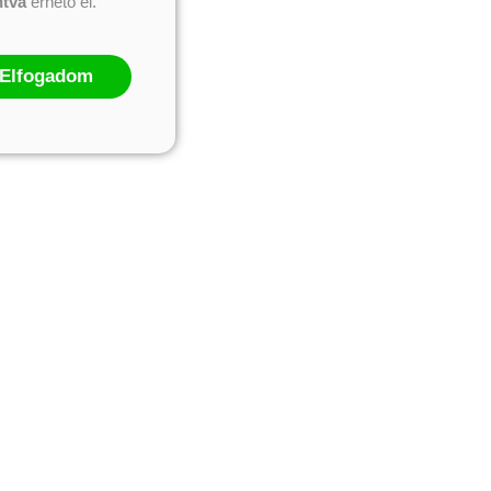
ntva
érhető el.
Elfogadom