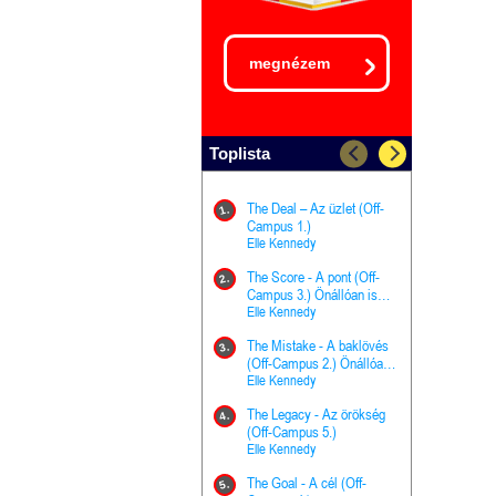
megnézem
Toplista
The Deal – Az üzlet (Off-
The Goal - 
11.
1.
Campus 1.)
Campus 4.)
Elle Kennedy
olvasható!
Elle Kenned
The Score - A pont (Off-
Grace and 
12.
2.
Campus 3.) Önállóan is
Kegyelem é
olvasható!
Elle Kennedy
Előhírnök-tr
Jennifer L.
The Mistake - A baklövés
The Score -
13.
3.
(Off-Campus 2.) Önállóan
Campus 3.
is olvasható!
Elle Kennedy
Különleges é
Elle Kenned
The Legacy - Az örökség
4.
The Cursed
(Off-Campus 5.)
14.
(A csont sz
Elle Kennedy
Harper L. 
The Goal - A cél (Off-
5.