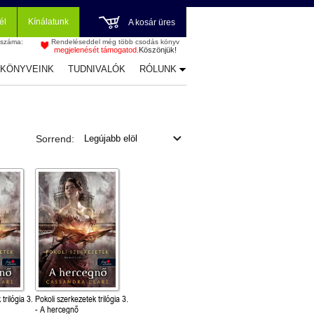
él
Kínálatunk
A kosár üres
 száma:
Rendeléseddel még több csodás könyv
megjelenését támogatod.
Köszönjük!
-KÖNYVEINK
TUDNIVALÓK
RÓLUNK
Sorrend:
trilógia 3.
Pokoli szerkezetek trilógia 3.
- A hercegnő