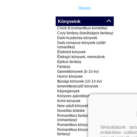
Összes
Könyveink
Chick lit (romantikus komédia)
Cozy fantasy (barátságos fantasy)
Dark Academia könyvek
Dark romance könyvek (sötét
romantika)
Életmód könyvek
Életrajzi könyvek, memoárok
Epikus fantasy
Fantasy
Gyerekkönyvek (0-10 év)
Horror könyvek
Ifjúsági könyvek (10-14 év)
Ismeretterjesztő könyvek
Képregények
Könyves ajándékok
Krimi könyvek
New adult könyvek
Novellás kötetek
Romantikus fantasy könyvek
(romantasy)
Romantikus könyvek
Weboldalunk tar
Romantikus könyvek (nem
érdekében sütiket
fantasy)