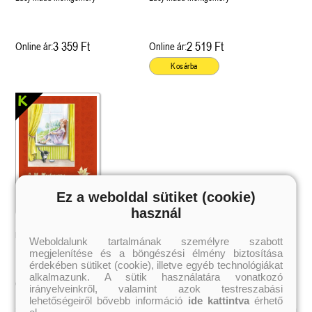
3 359 Ft
2 519 Ft
Online ár:
Online ár:
Kosárba
Ez a weboldal sütiket (cookie)
használ
Ezüst Erdő úrnője
Lucy Maud Montgomery
Weboldalunk tartalmának személyre szabott
megjelenítése és a böngészési élmény biztosítása
érdekében sütiket (cookie), illetve egyéb technológiákat
alkalmazunk. A sütik használatára vonatkozó
2 099 Ft
Online ár:
irányelveinkről, valamint azok testreszabási
lehetőségeiről bővebb információ
ide kattintva
érhető
el.