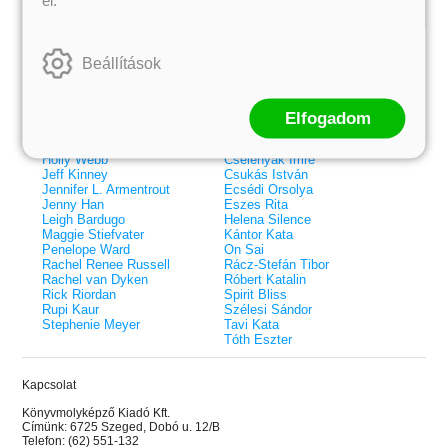
Kiemelt szerzőink
Beállítások
Külföldiek
Magyarok
Brigid Kemmerer
Ashley Carrigan
Cassandra Clare
Benina
Colleen Hoover
Bessenyei Gábor
Elfogadom
Elle Kennedy
Bodor Attila
Erin Watt
Böszörményi Gyula
Holly Webb
Cselenyák Imre
Jeff Kinney
Csukás István
Jennifer L. Armentrout
Ecsédi Orsolya
Jenny Han
Eszes Rita
Leigh Bardugo
Helena Silence
Maggie Stiefvater
Kántor Kata
Penelope Ward
On Sai
Rachel Renee Russell
Rácz-Stefán Tibor
Rachel van Dyken
Róbert Katalin
Rick Riordan
Spirit Bliss
Rupi Kaur
Szélesi Sándor
Stephenie Meyer
Tavi Kata
Tóth Eszter
Kapcsolat
 A cél (Off-Campus 4.)
Grace and Glory - Kegyelem és
Bad Girl Reputation -
21.
31.
Könyvmolyképző Kiadó Kft.
 olvasható!
dicsőség (Az Előhírnök-trilógia
lány (Avalon Bay 2.)
Címünk: 6725 Szeged, Dobó u. 12/B
Különleges éldekorált kiadás!
dy
3.)
Elle Kennedy
Telefon: (62) 551-132
Jennifer L. Armentrout