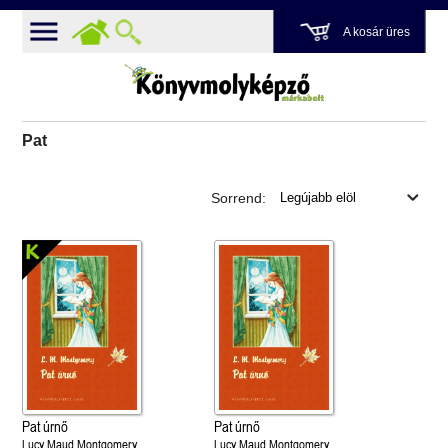
A kosár üres
Pat
Sorrend:
Pat úrnő
Pat úrnő
Lucy Maud Montgomery
Lucy Maud Montgomery