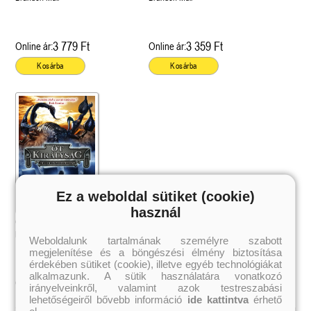
3 779 Ft
3 359 Ft
Online ár:
Online ár:
Kosárba
Kosárba
Ez a weboldal sütiket (cookie)
használ
Öt királyság 1. Égi fosztogatók
Brandon Mull
Weboldalunk tartalmának személyre szabott
megjelenítése és a böngészési élmény biztosítása
érdekében sütiket (cookie), illetve egyéb technológiákat
alkalmazunk. A sütik használatára vonatkozó
3 191 Ft
Online ár:
irányelveinkről, valamint azok testreszabási
lehetőségeiről bővebb információ
ide kattintva
érhető
el.