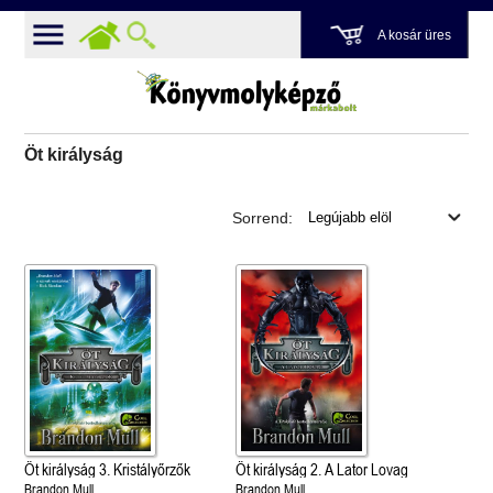
A kosár üres
Öt királyság
Sorrend:
Öt királyság 3. Kristályőrzők
Öt királyság 2. A Lator Lovag
Brandon Mull
Brandon Mull