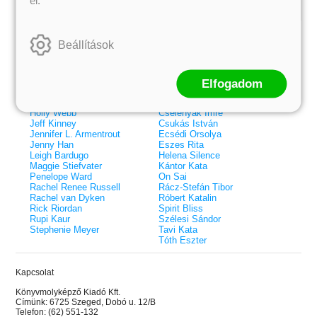
Kiemelt szerzőink
Beállítások
Külföldiek
Magyarok
Brigid Kemmerer
Ashley Carrigan
Cassandra Clare
Benina
Colleen Hoover
Bessenyei Gábor
Elfogadom
Elle Kennedy
Bodor Attila
Erin Watt
Böszörményi Gyula
Holly Webb
Cselenyák Imre
Jeff Kinney
Csukás István
Jennifer L. Armentrout
Ecsédi Orsolya
Jenny Han
Eszes Rita
Leigh Bardugo
Helena Silence
Maggie Stiefvater
Kántor Kata
Penelope Ward
On Sai
Rachel Renee Russell
Rácz-Stefán Tibor
Rachel van Dyken
Róbert Katalin
Rick Riordan
Spirit Bliss
Rupi Kaur
Szélesi Sándor
Stephenie Meyer
Tavi Kata
Tóth Eszter
Kapcsolat
 A cél (Off-Campus 4.)
Grace and Glory - Kegyelem és
Bad Girl Reputation -
21.
31.
Könyvmolyképző Kiadó Kft.
 olvasható!
dicsőség (Az Előhírnök-trilógia
lány (Avalon Bay 2.)
Címünk: 6725 Szeged, Dobó u. 12/B
Különleges éldekorált kiadás!
dy
3.)
Elle Kennedy
Telefon: (62) 551-132
Jennifer L. Armentrout