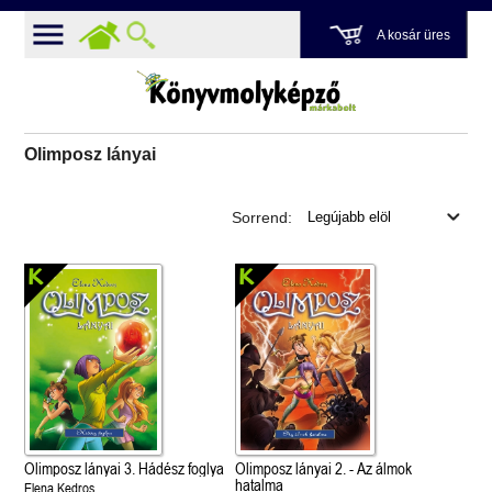
A kosár üres
Olimposz lányai
Sorrend:
Olimposz lányai 3. Hádész foglya
Olimposz lányai 2. - Az álmok
hatalma
Elena Kedros