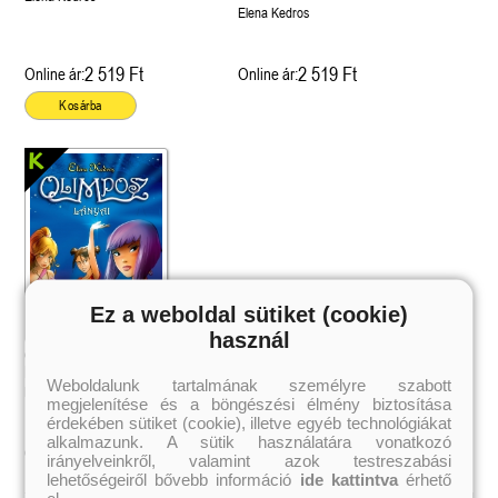
Elena Kedros
2 519 Ft
2 519 Ft
Online ár:
Online ár:
Kosárba
Ez a weboldal sütiket (cookie)
használ
Olimposz lányai 1. -
Kristálykönnyek
Weboldalunk tartalmának személyre szabott
Elena Kedros
megjelenítése és a böngészési élmény biztosítása
érdekében sütiket (cookie), illetve egyéb technológiákat
alkalmazunk. A sütik használatára vonatkozó
2 519 Ft
Online ár:
irányelveinkről, valamint azok testreszabási
lehetőségeiről bővebb információ
ide kattintva
érhető
el.