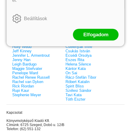
Kiemelt szerzőink
Beállítások
Külföldiek
Magyarok
Brigid Kemmerer
Ashley Carrigan
Cassandra Clare
Benina
Colleen Hoover
Bessenyei Gábor
Elfogadom
Elle Kennedy
Bodor Attila
Erin Watt
Böszörményi Gyula
Holly Webb
Cselenyák Imre
Jeff Kinney
Csukás István
Jennifer L. Armentrout
Ecsédi Orsolya
Jenny Han
Eszes Rita
Leigh Bardugo
Helena Silence
Maggie Stiefvater
Kántor Kata
Penelope Ward
On Sai
Rachel Renee Russell
Rácz-Stefán Tibor
Rachel van Dyken
Róbert Katalin
Rick Riordan
Spirit Bliss
Rupi Kaur
Szélesi Sándor
Stephenie Meyer
Tavi Kata
Tóth Eszter
Kapcsolat
 A cél (Off-Campus 4.)
Grace and Glory - Kegyelem és
Bad Girl Reputation -
21.
31.
Könyvmolyképző Kiadó Kft.
 olvasható!
dicsőség (Az Előhírnök-trilógia
lány (Avalon Bay 2.)
Címünk: 6725 Szeged, Dobó u. 12/B
Különleges éldekorált kiadás!
dy
3.)
Elle Kennedy
Telefon: (62) 551-132
Jennifer L. Armentrout