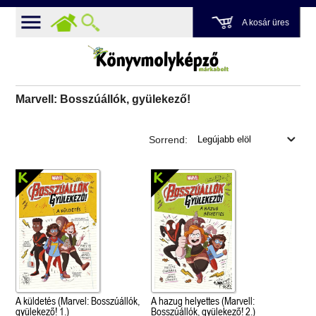
A kosár üres
Marvell: Bosszúállók, gyülekező!
Sorrend:
A küldetés (Marvel: Bosszúállók,
A hazug helyettes (Marvell:
gyülekező! 1.)
Bosszúállók, gyülekező! 2.)