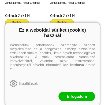
James Lancett, Preeti Chhibber
James Lancett, Preeti Chhibber
2 771 Ft
2 771 Ft
Online ár:
Online ár:
Kosárba
Kosárba
Ez a weboldal sütiket (cookie)
használ
Kiemelt szerzőink
Weboldalunk tartalmának személyre szabott
megjelenítése és a böngészési élmény biztosítása
Külföldiek
Magyarok
Brigid Kemmerer
Ashley Carrigan
érdekében sütiket (cookie), illetve egyéb technológiákat
Cassandra Clare
Benina
alkalmazunk. A sütik használatára vonatkozó
Colleen Hoover
Bessenyei Gábor
irányelveinkről, valamint azok testreszabási
Elle Kennedy
Bodor Attila
lehetőségeiről bővebb információ
ide kattintva
érhető
Erin Watt
Böszörményi Gyula
el.
Holly Webb
Cselenyák Imre
Jeff Kinney
Csukás István
Jennifer L. Armentrout
Ecsédi Orsolya
Jenny Han
Eszes Rita
Beállítások
Leigh Bardugo
Helena Silence
Maggie Stiefvater
Kántor Kata
Penelope Ward
On Sai
Rachel Renee Russell
Rácz-Stefán Tibor
Elfogadom
Rachel van Dyken
Róbert Katalin
Rick Riordan
Spirit Bliss
Rupi Kaur
Szélesi Sándor