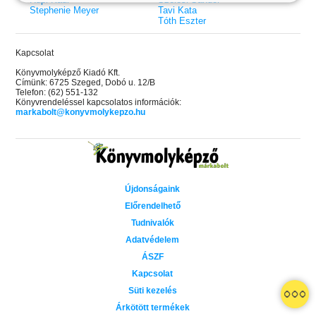
Stephenie Meyer
Tavi Kata
Tóth Eszter
Kapcsolat
Könyvmolyképző Kiadó Kft.
Címünk: 6725 Szeged, Dobó u. 12/B
Telefon: (62) 551-132
Könyvrendeléssel kapcsolatos információk:
markabolt@konyvmolykepzo.hu
Újdonságaink
Előrendelhető
Tudnivalók
Adatvédelem
ÁSZF
Kapcsolat
 A cél (Off-Campus 4.)
Grace and Glory - Kegyelem és
Bad Girl Reputation -
21.
31.
Süti kezelés
 olvasható!
dicsőség (Az Előhírnök-trilógia
lány (Avalon Bay 2.)
Különleges éldekorált kiadás!
dy
3.)
Elle Kennedy
Árkötött termékek
Jennifer L. Armentrout