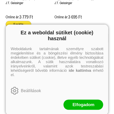
kegyetlen 2.)
1.) Önállóan is olvasható!
J.T. Geissinger
J.T. Geissinger
3 779 Ft
3 695 Ft
Online ár:
Online ár:
Kosárba
Ez a weboldal sütiket (cookie)
használ
Kiemelt szerzőink
Weboldalunk tartalmának személyre szabott
megjelenítése és a böngészési élmény biztosítása
Külföldiek
Magyarok
Brigid Kemmerer
Ashley Carrigan
érdekében sütiket (cookie), illetve egyéb technológiákat
Cassandra Clare
Benina
alkalmazunk. A sütik használatára vonatkozó
Colleen Hoover
Bessenyei Gábor
irányelveinkről, valamint azok testreszabási
Elle Kennedy
Bodor Attila
lehetőségeiről bővebb információ
ide kattintva
érhető
Erin Watt
Böszörményi Gyula
el.
Holly Webb
Cselenyák Imre
Jeff Kinney
Csukás István
Jennifer L. Armentrout
Ecsédi Orsolya
Jenny Han
Eszes Rita
Beállítások
Leigh Bardugo
Helena Silence
Maggie Stiefvater
Kántor Kata
Penelope Ward
On Sai
Rachel Renee Russell
Rácz-Stefán Tibor
Elfogadom
Rachel van Dyken
Róbert Katalin
Rick Riordan
Spirit Bliss
Rupi Kaur
Szélesi Sándor