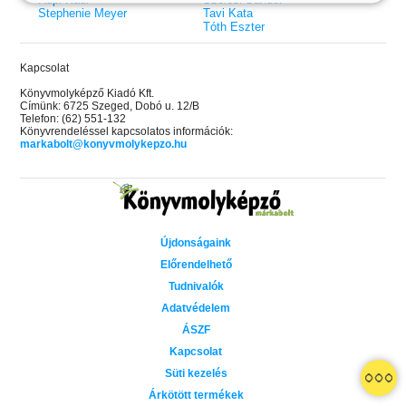
Stephenie Meyer
Tavi Kata
Tóth Eszter
Kapcsolat
Könyvmolyképző Kiadó Kft.
Címünk: 6725 Szeged, Dobó u. 12/B
Telefon: (62) 551-132
Könyvrendeléssel kapcsolatos információk:
markabolt@konyvmolykepzo.hu
Újdonságaink
Előrendelhető
Tudnivalók
Adatvédelem
ÁSZF
Kapcsolat
 A cél (Off-Campus 4.)
Grace and Glory - Kegyelem és
Bad Girl Reputation -
21.
31.
Süti kezelés
 olvasható!
dicsőség (Az Előhírnök-trilógia
lány (Avalon Bay 2.)
Különleges éldekorált kiadás!
dy
3.)
Elle Kennedy
Árkötött termékek
Jennifer L. Armentrout