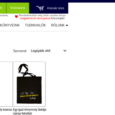
él
Kínálatunk
A kosár üres
 száma:
Rendeléseddel még több csodás könyv
megjelenését támogatod.
Köszönjük!
-KÖNYVEINK
TUDNIVALÓK
RÓLUNK
Sorrend:
ly kulacsa
Egy igazi könyvmoly táskája
(sárga felirattal)