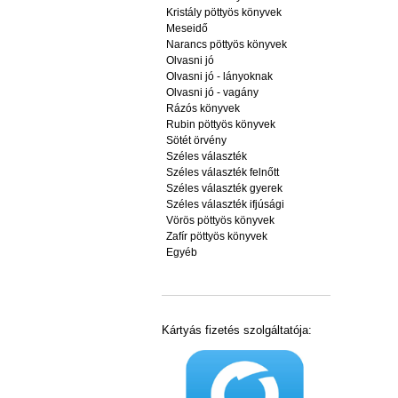
Kristály pöttyös könyvek
Meseidő
Narancs pöttyös könyvek
Olvasni jó
Olvasni jó - lányoknak
Olvasni jó - vagány
Rázós könyvek
Rubin pöttyös könyvek
Sötét örvény
Széles választék
Széles választék felnőtt
Széles választék gyerek
Széles választék ifjúsági
Vörös pöttyös könyvek
Zafír pöttyös könyvek
Egyéb
Kártyás fizetés szolgáltatója: