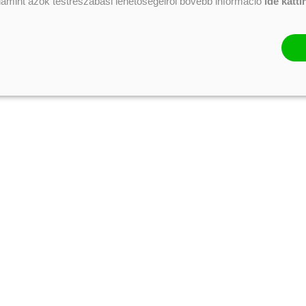
alamint azok testreszabási lehetőségeiről bővebb információ
ide katti