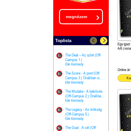
megnézem
Toplista
Egy igazi
A/6 (vona
The Deal – Az üzlet (Off-
The Goal - 
11.
1.
Campus 1.)
Campus 4.)
Elle Kennedy
olvasható!
Elle Kenned
Online ár:
The Score - A pont (Off-
Grace and 
12.
2.
Campus 3.) Önállóan is
Kegyelem é
Ko
olvasható!
Elle Kennedy
Előhírnök-tr
Jennifer L.
The Mistake - A baklövés
The Score -
13.
3.
(Off-Campus 2.) Önállóan
Campus 3.
is olvasható!
Elle Kennedy
Különleges é
Elle Kenned
The Legacy - Az örökség
4.
The Cursed
(Off-Campus 5.)
14.
(A csont sz
Elle Kennedy
Harper L. 
The Goal - A cél (Off-
5.