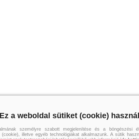
Ez a weboldal sütiket (cookie) haszná
talmának személyre szabott megjelenítése és a böngészési él
 (cookie), illetve egyéb technológiákat alkalmazunk. A sütik hasz