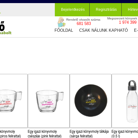
Bejelentkezés
Regisztrálás
Hírlev
Megszerzett könyvek
Rendelő olvasók száma:
1 974 399
681 583
FŐOLDAL
CSAK NÁLUNK KAPHATÓ
E
 könyvmoly
Egy igazi könyvmoly
Egy igazi könyvmoly tálkája
Egy igazi könyvmo
piros felirattal)
csészéje (pink felirattal)
(sárga felirattal)
(0.5 l)