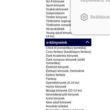
irányelveinkről, v
Sci-fi könyvek
Sport könyvek
Szakácskönyvek
Szépirodalom
Beállítások
Thriller könyvek
Történelmi regények
Történelmi romantikus könyvek
Verseskötetek
Young adult könyvek (ifjúsági, 14-
18 év)
e-könyveink
Chick lit (romantikus komédia)
Cozy fantasy (barátságos fantasy)
Dark Academia könyvek
Dark romance könyvek (sötét
romantika)
Életmód könyvek
Életrajzi könyvek, memoárok
Epikus fantasy
Fantasy
Gyerekkönyvek (0-10 év)
Horror könyvek
Ifjúsági könyvek (10-14 év)
Ismeretterjesztő könyvek
Krimi könyvek
New adult könyvek
Novellás kötetek