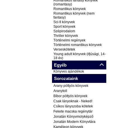
Romantikus fantasy könyvek
(romantasy)
Romantikus könyvek
Romantikus könyvek (nem
fantasy)
Sci-fi könyvek
Sport könyvek
Szépirodalom
Thriller könyvek
Történelmi regények
Történelmi romantikus könyvek
Verseskötetek
Young adult könyvek (ifjúsági, 14-
18 év)
Egyéb
Könyves ajándékok
Sorozataink
Arany pöttyös könyvek
Aranytoll
Bíbor pöttyös könyvek
Csak lányoknak - Neked!
Csíkos lányszoba kötetek
Fekete macska regénytár
Jonatán Könyvmolyképző
Jonatán Modern Könyvtára
Kaméleon könyvek