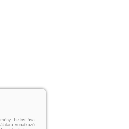
l
mény biztosítása
nálatára vonatkozó