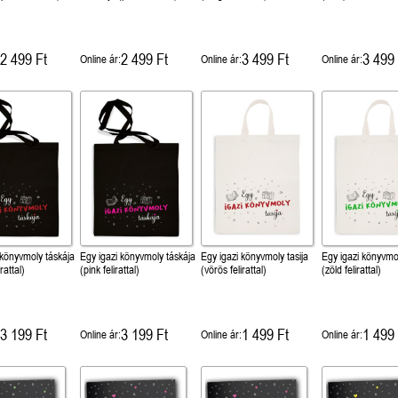
2 499 Ft
2 499 Ft
3 499 Ft
3 499 
Online ár:
Online ár:
Online ár:
 könyvmoly táskája
Egy igazi könyvmoly táskája
Egy igazi könyvmoly tasija
Egy igazi könyvmol
rattal)
(pink felirattal)
(vörös felirattal)
(zöld felirattal)
3 199 Ft
3 199 Ft
1 499 Ft
1 499 
Online ár:
Online ár:
Online ár: