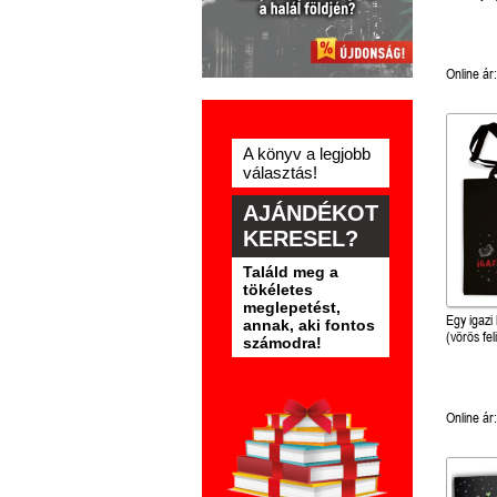
Online ár:
A könyv a legjobb
választás!
AJÁNDÉKOT
KERESEL?
Találd meg a
tökéletes
meglepetést,
Egy igazi
annak, aki fontos
(vörös feli
számodra!
Online ár: