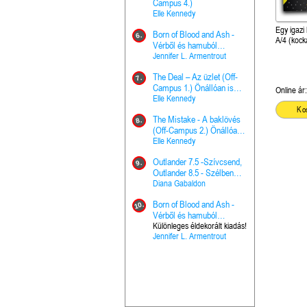
The Princes
Campus 4.)
15.
the Priest - Vallomások: A
Elle Kennedy
Hercegnő, 
Ella Frank
Egy igazi
Born of Blood and Ash -
Pap (Vallo
6.
A/4 (kock
Ashen Thr
Vérből és hamuból
16.
trón (Drago
született (Hús és tűz 4.)
Jennifer L. Armentrout
Különleges 
Marie Nieho
The Deal – Az üzlet (Off-
kiadás!
7.
A téli tücs
Campus 1.) Önállóan is
17.
Online ár:
szövegfeld
olvasható!
Elle Kennedy
munkafüze
Bayné Bojc
Ko
The Mistake - A baklövés
8.
From the G
(Off-Campus 2.) Önállóan
18.
nyugalma 
is olvasható!
Elle Kennedy
Krónikák 6.
Kresley Col
Outlander 7.5 -Szívcsend,
9.
Ashen Thr
Outlander 8.5 - Szélben
19.
trón (Drago
sodródó falevél
Diana Gabaldon
Marie Nieho
Born of Blood and Ash -
10.
Outlander 
Vérből és hamuból
20.
Outlander 8
született (Hús és tűz 4.)
Különleges éldekorált kiadás!
Jennifer L. Armentrout
sodródó fal
Diana Gaba