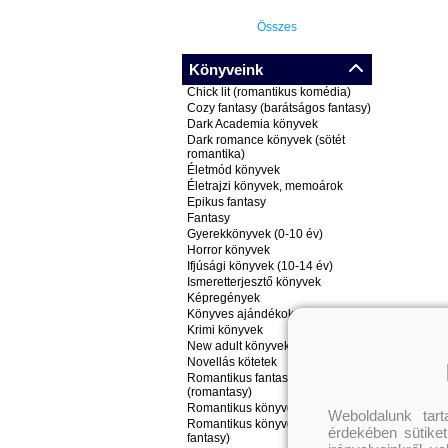
Összes
Könyveink
Chick lit (romantikus komédia)
Cozy fantasy (barátságos fantasy)
Dark Academia könyvek
Dark romance könyvek (sötét
romantika)
Életmód könyvek
Életrajzi könyvek, memoárok
Epikus fantasy
Fantasy
Gyerekkönyvek (0-10 év)
Horror könyvek
Ifjúsági könyvek (10-14 év)
Ismeretterjesztő könyvek
Képregények
Könyves ajándékok
Krimi könyvek
New adult könyvek
Novellás kötetek
Romantikus fantasy könyvek
(romantasy)
Romantikus könyvek
Weboldalunk tar
Romantikus könyvek (nem
érdekében sütiket
fantasy)