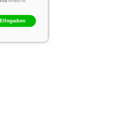
ntva
érhető el.
Elfogadom