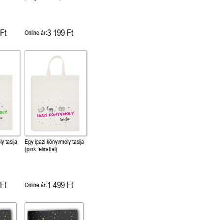
Ft
3 199 Ft
Online ár:
y tasija
Egy igazi könyvmoly tasija
(pink felirattal)
Ft
1 499 Ft
Online ár: