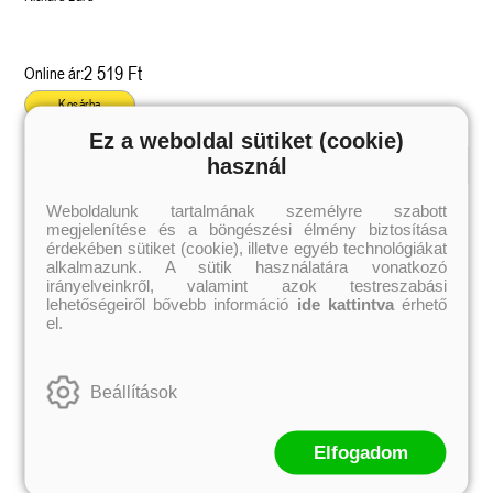
2 519 Ft
Online ár:
Kosárba
Ez a weboldal sütiket (cookie)
használ
Kiemelt szerzőink
Weboldalunk tartalmának személyre szabott
megjelenítése és a böngészési élmény biztosítása
Külföldiek
Magyarok
Brigid Kemmerer
Ashley Carrigan
érdekében sütiket (cookie), illetve egyéb technológiákat
Cassandra Clare
Benina
alkalmazunk. A sütik használatára vonatkozó
Colleen Hoover
Bessenyei Gábor
irányelveinkről, valamint azok testreszabási
Elle Kennedy
Bodor Attila
lehetőségeiről bővebb információ
ide kattintva
érhető
Erin Watt
Böszörményi Gyula
el.
Holly Webb
Cselenyák Imre
Jeff Kinney
Csukás István
Jennifer L. Armentrout
Ecsédi Orsolya
Jenny Han
Eszes Rita
Beállítások
Leigh Bardugo
Helena Silence
Maggie Stiefvater
Kántor Kata
Penelope Ward
On Sai
Rachel Renee Russell
Rácz-Stefán Tibor
Elfogadom
Rachel van Dyken
Róbert Katalin
Rick Riordan
Spirit Bliss
Rupi Kaur
Szélesi Sándor