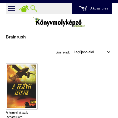
A kosár üres
Brainrush
Sorrend:
A fejével játszik
Richard Bard