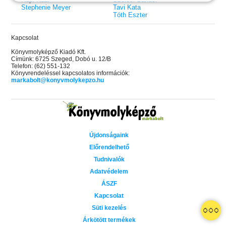
Stephenie Meyer
Tavi Kata
Tóth Eszter
Kapcsolat
Könyvmolyképző Kiadó Kft.
Címünk: 6725 Szeged, Dobó u. 12/B
Telefon: (62) 551-132
Könyvrendeléssel kapcsolatos információk:
markabolt@konyvmolykepzo.hu
Újdonságaink
Előrendelhető
Tudnivalók
Adatvédelem
ÁSZF
Kapcsolat
 A cél (Off-Campus 4.)
Grace and Glory - Kegyelem és
Bad Girl Reputation -
21.
31.
Süti kezelés
 olvasható!
dicsőség (Az Előhírnök-trilógia
lány (Avalon Bay 2.)
Különleges éldekorált kiadás!
dy
3.)
Elle Kennedy
Árkötött termékek
Jennifer L. Armentrout