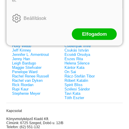
Kiemelt szerzőink
Beállítások
Külföldiek
Magyarok
Brigid Kemmerer
Ashley Carrigan
Cassandra Clare
Benina
Colleen Hoover
Bessenyei Gábor
Elfogadom
Elle Kennedy
Bodor Attila
Erin Watt
Böszörményi Gyula
Holly Webb
Cselenyák Imre
Jeff Kinney
Csukás István
Jennifer L. Armentrout
Ecsédi Orsolya
Jenny Han
Eszes Rita
Leigh Bardugo
Helena Silence
Maggie Stiefvater
Kántor Kata
Penelope Ward
On Sai
Rachel Renee Russell
Rácz-Stefán Tibor
Rachel van Dyken
Róbert Katalin
Rick Riordan
Spirit Bliss
Rupi Kaur
Szélesi Sándor
Stephenie Meyer
Tavi Kata
Tóth Eszter
Kapcsolat
 A cél (Off-Campus 4.)
Grace and Glory - Kegyelem és
Bad Girl Reputation -
21.
31.
Könyvmolyképző Kiadó Kft.
 olvasható!
dicsőség (Az Előhírnök-trilógia
lány (Avalon Bay 2.)
Címünk: 6725 Szeged, Dobó u. 12/B
Különleges éldekorált kiadás!
dy
3.)
Elle Kennedy
Telefon: (62) 551-132
Jennifer L. Armentrout