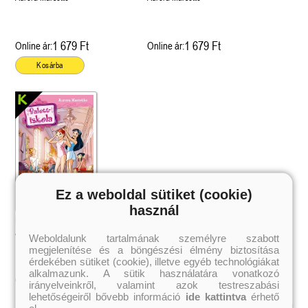
1 679 Ft
1 679 Ft
Online ár:
Online ár:
Kosárba
Ez a weboldal sütiket (cookie)
használ
Balettiskola 1. - Álom lábujjhegyen
Aurora Marsotto
Weboldalunk tartalmának személyre szabott
megjelenítése és a böngészési élmény biztosítása
érdekében sütiket (cookie), illetve egyéb technológiákat
alkalmazunk. A sütik használatára vonatkozó
1 679 Ft
Online ár:
irányelveinkről, valamint azok testreszabási
lehetőségeiről bővebb információ
ide kattintva
érhető
el.