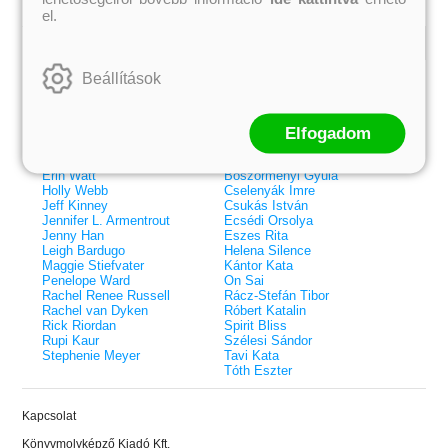
el.
Kiemelt szerzőink
Beállítások
Külföldiek
Magyarok
Brigid Kemmerer
Ashley Carrigan
Cassandra Clare
Benina
Elfogadom
Colleen Hoover
Bessenyei Gábor
Elle Kennedy
Bodor Attila
Erin Watt
Böszörményi Gyula
Holly Webb
Cselenyák Imre
Jeff Kinney
Csukás István
Jennifer L. Armentrout
Ecsédi Orsolya
Jenny Han
Eszes Rita
Leigh Bardugo
Helena Silence
Maggie Stiefvater
Kántor Kata
Penelope Ward
On Sai
Rachel Renee Russell
Rácz-Stefán Tibor
Rachel van Dyken
Róbert Katalin
Rick Riordan
Spirit Bliss
Rupi Kaur
Szélesi Sándor
Stephenie Meyer
Tavi Kata
Tóth Eszter
 A cél (Off-Campus 4.)
Grace and Glory - Kegyelem és
Bad Girl Reputation -
21.
31.
Kapcsolat
 olvasható!
dicsőség (Az Előhírnök-trilógia
lány (Avalon Bay 2.)
Különleges éldekorált kiadás!
dy
3.)
Elle Kennedy
Könyvmolyképző Kiadó Kft.
Jennifer L. Armentrout