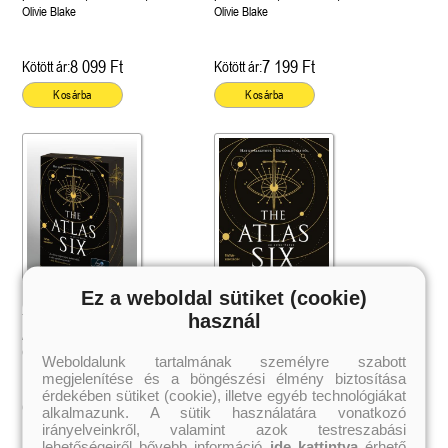
Különleges éldekorált kiadás!
Olivie Blake
Olivie Blake
8 099 Ft
7 199 Ft
Kötött ár:
Kötött ár:
Kosárba
Kosárba
Ez a weboldal sütiket (cookie)
használ
The Atlas Six – Az Atlas-hatos (Az
The Atlas Six - Az Atlas-hatos (Az
Atlas 1.) - Különleges éldekorált
Atlas 1.)
kiadás!
Olivie Blake
Olivie Blake
Weboldalunk tartalmának személyre szabott
megjelenítése és a böngészési élmény biztosítása
érdekében sütiket (cookie), illetve egyéb technológiákat
5 039 Ft
4 199 Ft
Online ár:
Online ár:
alkalmazunk. A sütik használatára vonatkozó
irányelveinkről, valamint azok testreszabási
Kosárba
lehetőségeiről bővebb információ
ide kattintva
érhető