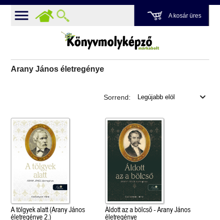
A kosár üres
Arany János életregénye
Sorrend:
A tölgyek alatt (Arany János
Áldott az a bölcső - Arany János
életregénye 2.)
életregénye