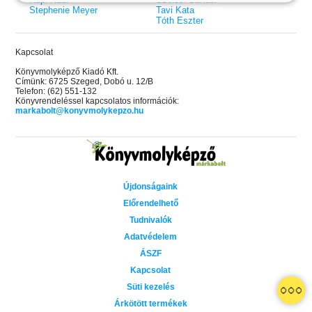
Stephenie Meyer
Tavi Kata
Tóth Eszter
Kapcsolat
Könyvmolyképző Kiadó Kft.
Címünk: 6725 Szeged, Dobó u. 12/B
Telefon: (62) 551-132
Könyvrendeléssel kapcsolatos információk:
markabolt@konyvmolykepzo.hu
Újdonságaink
Előrendelhető
Tudnivalók
Adatvédelem
ÁSZF
Kapcsolat
 A cél (Off-Campus 4.)
Grace and Glory - Kegyelem és
Bad Girl Reputation -
21.
31.
Süti kezelés
 olvasható!
dicsőség (Az Előhírnök-trilógia
lány (Avalon Bay 2.)
Különleges éldekorált kiadás!
dy
3.)
Elle Kennedy
Árkötött termékek
Jennifer L. Armentrout