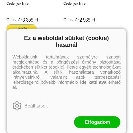
Cselenyák Imre
Cselenyák Imre
3 359 Ft
2 939 Ft
Online ár:
Online ár:
Kosárba
Ez a weboldal sütiket (cookie)
használ
Kiemelt szerzőink
Weboldalunk tartalmának személyre szabott
megjelenítése és a böngészési élmény biztosítása
Külföldiek
Magyarok
Brigid Kemmerer
Ashley Carrigan
érdekében sütiket (cookie), illetve egyéb technológiákat
Cassandra Clare
Benina
alkalmazunk. A sütik használatára vonatkozó
Colleen Hoover
Bessenyei Gábor
irányelveinkről, valamint azok testreszabási
Elle Kennedy
Bodor Attila
lehetőségeiről bővebb információ
ide kattintva
érhető
Erin Watt
Böszörményi Gyula
el.
Holly Webb
Cselenyák Imre
Jeff Kinney
Csukás István
Jennifer L. Armentrout
Ecsédi Orsolya
Jenny Han
Eszes Rita
Beállítások
Leigh Bardugo
Helena Silence
Maggie Stiefvater
Kántor Kata
Penelope Ward
On Sai
Rachel Renee Russell
Rácz-Stefán Tibor
Elfogadom
Rachel van Dyken
Róbert Katalin
Rick Riordan
Spirit Bliss
Rupi Kaur
Szélesi Sándor