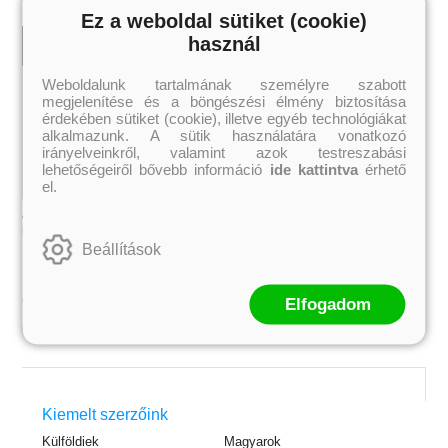
Ez a weboldal sütiket (cookie)
használ
Weboldalunk tartalmának személyre szabott
megjelenítése és a böngészési élmény biztosítása
érdekében sütiket (cookie), illetve egyéb technológiákat
alkalmazunk. A sütik használatára vonatkozó
irányelveinkről, valamint azok testreszabási
lehetőségeiről bővebb információ
ide kattintva
érhető
el.
A Kane krónikák 2. Tűztrónus
A Kane krónikák 1. A vörös piramis
Rick Riordan
Rick Riordan
Beállítások
3 359 Ft
3 359 Ft
Online ár:
Online ár:
Elfogadom
Kosárba
 A cél (Off-Campus 4.)
Grace and Glory - Kegyelem és
Bad Girl Reputation -
21.
31.
Kiemelt szerzőink
 olvasható!
dicsőség (Az Előhírnök-trilógia
lány (Avalon Bay 2.)
Különleges éldekorált kiadás!
dy
3.)
Elle Kennedy
Külföldiek
Magyarok
Jennifer L. Armentrout