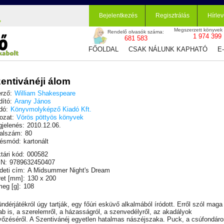
Bejelentkezés
Regisztrálás
Hírlev
Megszerzett könyvek
Rendelő olvasók száma:
1 974 399
681 583
FŐOLDAL
CSAK NÁLUNK KAPHATÓ
E
entivánéji álom
rző:
William Shakespeare
dító:
Arany János
dó:
Könyvmolyképző Kiadó Kft.
ozat:
Vörös pöttyös könyvek
jelenés:
2010.12.06.
alszám:
80
ésmód:
kartonált
tári kód:
000582
N:
9789632450407
deti cím:
A Midsummer Night's Dream
et [mm]:
130 x 200
eg [g]:
108
ündérjátékról úgy tartják, egy főúri esküvő alkalmából íródott. Erről szól maga
ab is, a szerelemről, a házasságról, a szenvedélyről, az akadályok
yőzéséről. A Szentivánéj egyetlen hatalmas nászéjszaka. Puck, a csúfondáro