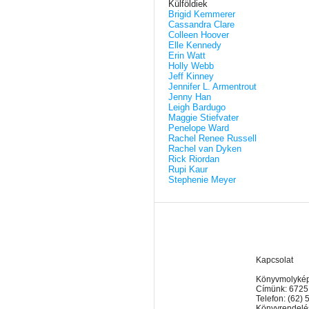
Külföldiek
Brigid Kemmerer
Cassandra Clare
Colleen Hoover
Elle Kennedy
Erin Watt
Holly Webb
Jeff Kinney
Jennifer L. Armentrout
Jenny Han
Leigh Bardugo
Maggie Stiefvater
Penelope Ward
Rachel Renee Russell
Rachel van Dyken
Rick Riordan
Rupi Kaur
Stephenie Meyer
Kapcsolat
Könyvmolyképz
Címünk: 6725
Telefon: (62)
Könyvrendelés