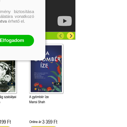
mény biztosítása
nálatára vonatkozó
ntva
érhető el.
Elfogadom
ág szabályai
A gyömbér íze
s
Mansi Shah
199 Ft
3 359 Ft
Online ár: