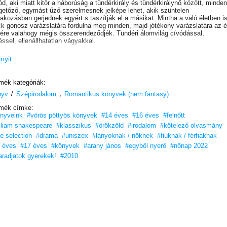
ód, aki miatt kitör a háborúság a tündérkirály és tündérkirálynő között, minden
getőző, egymást űző szerelmesnek jelképe lehet, akik szüntelen
takozásban gerjednek egyért s taszítják el a másikat. Mintha a való életben i
k gonosz varázslatára fordulna meg minden, majd jótékony varázslatára az é
ére valahogy mégis összerendeződjék. Tündéri álomvilág cívódással,
téssel, ellenállhatatlan vágyakkal.
inyit
mék kategóriák:
/
,
nyv
Szépirodalom
Romantikus könyvek (nem fantasy)
mék címke:
nyveink
#vörös pöttyös könyvek
#14 éves
#16 éves
#felnőtt
lliam shakespeare
#klasszikus
#örökzöld
#irodalom
#kötelező olvasmány
ne selection
#dráma
#uniszex
#lányoknak / nőknek
#fiúknak / férfiaknak
 éves
#17 éves
#könyvek
#arany jános
#egyből nyerő
#nőnap 2022
radjatok gyerekek!
#2010