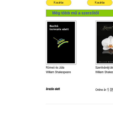
Kosárba
Kosárba
Még több mű a szerzőtől
Rómeó és Júlia
Szentivánéji á
William Shakespeare
William Shake
árazás alatt
1 0
Online ár: