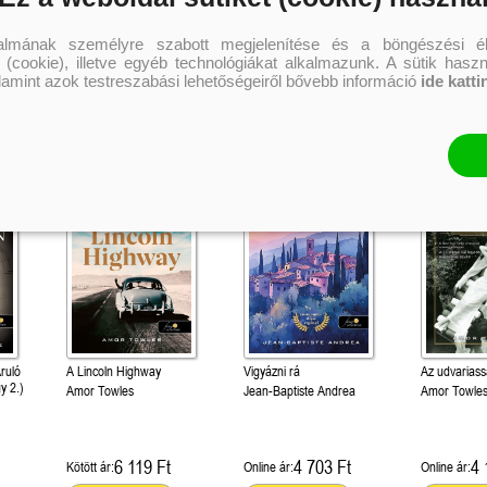
talmának személyre szabott megjelenítése és a böngészési él
 (cookie), illetve egyéb technológiákat alkalmazunk. A sütik hasz
alamint azok testreszabási lehetőségeiről bővebb információ
ide katti
ezeket is
Áruló
A Lincoln Highway
Vigyázni rá
Az udvariass
y 2.)
Amor Towles
Jean-Baptiste Andrea
Amor Towle
6 119 Ft
4 703 Ft
4 
Kötött ár:
Online ár:
Online ár: