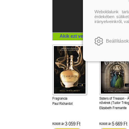
Weboldalunk tar
érdekében sütiket
irányelveinkről, v
Akik ezt vették, megvették még 
Beállítások
Fragrancia
Sisters of Treason - 
nővérek (Tudor Trilog
Paul Richardot
Elizabeth Fremantle
3 059 Ft
5 669 Ft
Kötött ár:
Kötött ár: