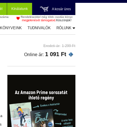
él
Kínálatunk
A kosár üres
 száma:
Rendeléseddel még több csodás könyv
megjelenését támogatod.
Köszönjük!
-KÖNYVEINK
TUDNIVALÓK
RÓLUNK
Eredeti ár:
1 299 Ft
1 091 Ft
Online ár:
 a
s