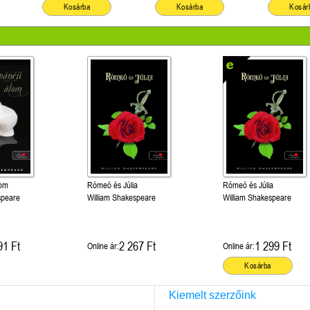
Kosárba
Kosárba
Kosár
lom
Rómeó és Júlia
Rómeó és Júlia
speare
William Shakespeare
William Shakespeare
91 Ft
2 267 Ft
1 299 Ft
Online ár:
Online ár:
Kosárba
Kiemelt szerzőink