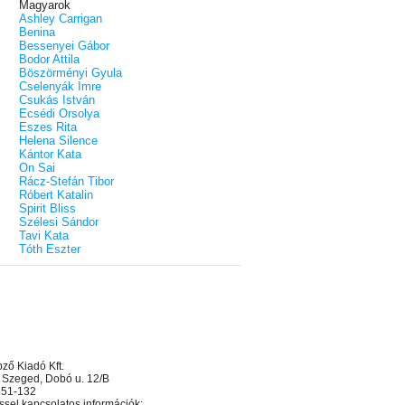
Magyarok
Ashley Carrigan
Benina
Bessenyei Gábor
Bodor Attila
Böszörményi Gyula
Cselenyák Imre
Csukás István
Ecsédi Orsolya
Eszes Rita
Helena Silence
Kántor Kata
On Sai
Rácz-Stefán Tibor
Róbert Katalin
Spirit Bliss
Szélesi Sándor
Tavi Kata
Tóth Eszter
ő Kiadó Kft.
 Szeged, Dobó u. 12/B
 551-132
sel kapcsolatos információk: