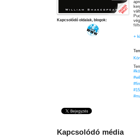
apr
ker
vál
Puc
Kapcsolódó oldalak, blogok:
vég
fél
+ k
Ter
Kö
Ter
#kö
#wi
#fi
#15
#ma
Kapcsolódó média