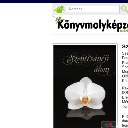
Sz
Sze
For
Kia
Sor
Meg
Old
Köt
Rak
ISB
Ere
Mér
Töm
E t
dar
leg