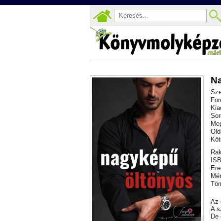
N
Sze
For
Kia
Sor
Meg
Old
Köt
Rak
ISB
Ere
Mér
Töm
Az 
A s
De 