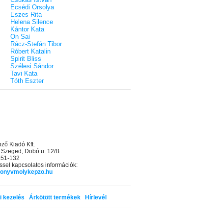
Ecsédi Orsolya
Eszes Rita
Helena Silence
Kántor Kata
On Sai
Rácz-Stefán Tibor
Róbert Katalin
Spirit Bliss
Szélesi Sándor
Tavi Kata
Tóth Eszter
ő Kiadó Kft.
 Szeged, Dobó u. 12/B
 551-132
sel kapcsolatos információk:
onyvmolykepzo.hu
i kezelés
Árkötött termékek
Hírlevél