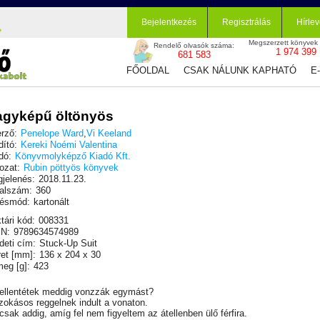
Bejelentkezés
Regisztrálás
Hírlev
Megszerzett könyvek
Rendelő olvasók száma:
1 974 399
681 583
FŐOLDAL
CSAK NÁLUNK KAPHATÓ
E
agyképű öltönyös
rző:
Penelope Ward
,
Vi Keeland
dító:
Kereki Noémi Valentina
dó:
Könyvmolyképző Kiadó Kft.
ozat:
Rubin pöttyös könyvek
jelenés:
2018.11.23.
alszám:
360
ésmód:
kartonált
tári kód:
008331
N:
9789634574989
deti cím:
Stuck-Up Suit
et [mm]:
136 x 204 x 30
eg [g]:
423
ellentétek meddig vonzzák egymást?
zokásos reggelnek indult a vonaton.
csak addig, amíg fel nem figyeltem az átellenben ülő férfira.