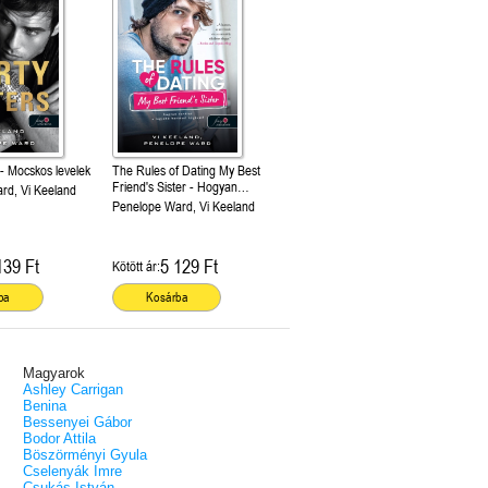
 - Mocskos levelek
The Rules of Dating My Best
Friend's Sister - Hogyan
rd, Vi Keeland
randizz a legjobb barátod
Penelope Ward, Vi Keeland
húgával (Hogyan randizzunk?
2.)
139 Ft
5 129 Ft
Kötött ár:
ba
Kosárba
Magyarok
Ashley Carrigan
Benina
Bessenyei Gábor
Bodor Attila
Böszörményi Gyula
Cselenyák Imre
Csukás István