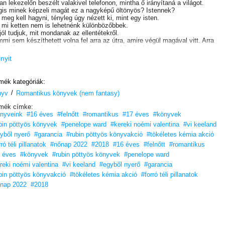
an lekezelőn beszélt valakivel telefonon, mintha ő irányítaná a világot.
is minek képzeli magát ez a nagyképű öltönyös? Istennek?
 meg kell hagyni, tényleg úgy nézett ki, mint egy isten.
mi ketten nem is lehetnénk különbözőbbek.
jól tudjuk, mit mondanak az ellentétekről.
mi sem készíthetett volna fel arra az útra, amire végül magával vitt. Arra
ig pláne nem, hogy hova fogunk a végén kilyukadni.
t minden jó véget ér, igaz egyszer?
inyit
zámítva a mi kapcsolatunkat, mert még csak nem is sejtettem, hogy az
ént végződik.
mék kategóriák:
/
nyv
Romantikus könyvek (nem fantasy)
mék címke:
nyveink
#16 éves
#felnőtt
#romantikus
#17 éves
#könyvek
bin pöttyös könyvek
#penelope ward
#kereki noémi valentina
#vi keeland
yből nyerő
#garancia
#rubin pöttyös könyvakció
#tökéletes kémia akció
ró téli pillanatok
#nőnap 2022
#2018
#16 éves
#felnőtt
#romantikus
 éves
#könyvek
#rubin pöttyös könyvek
#penelope ward
reki noémi valentina
#vi keeland
#egyből nyerő
#garancia
bin pöttyös könyvakció
#tökéletes kémia akció
#forró téli pillanatok
nap 2022
#2018