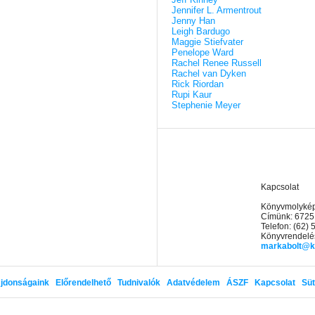
Jennifer L. Armentrout
Jenny Han
Leigh Bardugo
Maggie Stiefvater
Penelope Ward
Rachel Renee Russell
Rachel van Dyken
Rick Riordan
Rupi Kaur
Stephenie Meyer
Kapcsolat
Könyvmolyképz
Címünk: 6725
Telefon: (62)
Könyvrendelés
markabolt@k
jdonságaink
Előrendelhető
Tudnivalók
Adatvédelem
ÁSZF
Kapcsolat
Süt