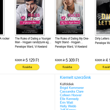
A rocker
The Rules of Dating a Younger
The Rules of Dating My One-
Dirty Letters
Man - Hogyan randizzunk egy
Night Stand - Hogyan
Penelope Wa
fiatalabb pasival? (Hogyan
randizzunk az egyéjszakás
Penelope Ward, Vi Keeland
Penelope Ward, Vi Keeland
randizzunk? 4.)
kalandunkkal?(Hogyan
randizzunk? 3.)
5 129 Ft
5 309 Ft
4 
Kötött ár:
Kötött ár:
Kötött ár:
Kosárba
Kosárba
Kosár
Kiemelt szerzőink
Külföldiek
Brigid Kemmerer
Cassandra Clare
Colleen Hoover
Elle Kennedy
Erin Watt
Holly Webb
Jeff Kinney