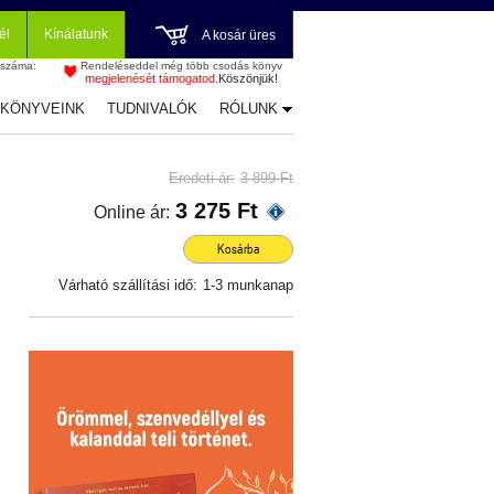
él
Kínálatunk
A kosár üres
 száma:
Rendeléseddel még több csodás könyv
megjelenését támogatod.
Köszönjük!
-KÖNYVEINK
TUDNIVALÓK
RÓLUNK
Eredeti ár:
3 899 Ft
3 275 Ft
Online ár:
Kosárba
Várható szállítási idő:
1-3 munkanap