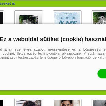
ezeket is
Ez a weboldal sütiket (cookie) haszná
talmának személyre szabott megjelenítése és a böngészési él
 (cookie), illetve egyéb technológiákat alkalmazunk. A sütik hasz
The Finisher - Végrehajtó (A
A Little Too Close – Kicsit túl
The Finisher
alamint azok testreszabási lehetőségeiről bővebb információ
ide katti
sötétség univerzuma 4.)
közel (A Madigan-hegy 2.)
sötétség uni
!
Különleges éldekorált kiadás!
Önállóan is olvasható!
RuNyx
RuNyx
Rebecca Yarros
5 399 Ft
4 499 Ft
4 
Kötött ár:
Kötött ár:
Kötött ár:
Kosárba
Kosárba
Kosár