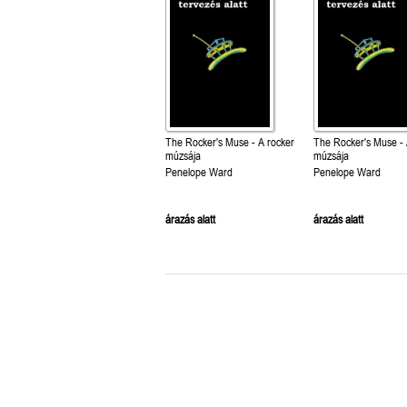
The Rocker's Muse - A rocker
The Rocker's Muse - 
múzsája
múzsája
Penelope Ward
Penelope Ward
árazás alatt
árazás alatt