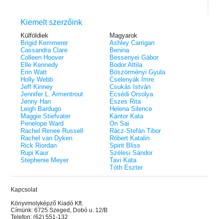
Kiemelt szerzőink
Külföldiek
Magyarok
Brigid Kemmerer
Ashley Carrigan
Cassandra Clare
Benina
Colleen Hoover
Bessenyei Gábor
Elle Kennedy
Bodor Attila
Erin Watt
Böszörményi Gyula
Holly Webb
Cselenyák Imre
Jeff Kinney
Csukás István
Jennifer L. Armentrout
Ecsédi Orsolya
Jenny Han
Eszes Rita
Leigh Bardugo
Helena Silence
Maggie Stiefvater
Kántor Kata
Penelope Ward
On Sai
Rachel Renee Russell
Rácz-Stefán Tibor
Rachel van Dyken
Róbert Katalin
Rick Riordan
Spirit Bliss
Rupi Kaur
Szélesi Sándor
Stephenie Meyer
Tavi Kata
Tóth Eszter
Kapcsolat
Könyvmolyképző Kiadó Kft.
Címünk: 6725 Szeged, Dobó u. 12/B
Telefon: (62) 551-132