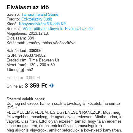
Elválaszt az idő
Szerző:
Tamara Ireland Stone
Fordító:
Cziczelszky Judit
Kiadó:
Könyvmolyképző Kiadó Kft.
Sorozat:
Vörös pöttyös könyvek
,
Elválaszt az idő
Megjelenés:
2013.12.18.
Oldalszám:
384
Kötésmód:
kemény táblás védőborítóval
Raktári kód:
006306
ISBN:
9789633734582
Eredeti cím:
Time Between Us
Méret [mm]:
130 x 200 x 30
Tömeg [g]:
552
Eredeti ár:
3 999 Ft
3 359 Ft
Online ár:
Szeretni valakit nehéz.
De még nehezebb, ha nem csak a távolság áll közétek, hanem az
IDŐ is.
FELEMELEM A FEJEM, ÉS EGYENESEN RÁNÉZEK. Most még
félszegebben mosolyog, de ugyanolyan kedvesen. Mintha tudná, ki
vagyok. Őszintén. Ettől olyan érzésem támad, hogy talán érdemes
lenne megismerni, és önkéntelenül visszamosolygok rá.
Még akkor is vigyorgok, amikor befordulok a következő kanyarban.