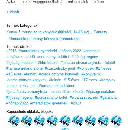
Aztán – mielőtt végiggondolhatnám, mit csinálok – félúton
hátrafordulok, és ismét rápillantok.
Eltűnt.
+ kinyit
Megpördülök, és a futópályát pásztázom a tekintetemmel. Aztán a
padokhoz futok. A lépcső aljánál egy pillanatra megállok, és
eltűnődöm, vajon ott volt-e egyáltalán. De végül csak összeszedem
Termék kategóriák:
a bátorságom, és megiramodom felfelé.
/
,
Nincs ott, de biztosan tudom, hogy ott volt. Otthagyta a nyomát: a
Könyv
Young adult könyvek (ifjúsági, 14-18 év)
Fantasy
friss hó összepréselődött azon a helyen, ahol ült. Alul pedig ott a két
,
Romantikus fantasy könyvek (romantasy)
lábnyom.
És akkor feltűnik még valami.
Termék címke:
A saját lábnyomaim egyértelműen kivehetőek körülöttem a porhóban,
#2013
#maradjatok gyerekek!
#nőnap 2022
#garancia
az ő nyomai azonban nincsenek sehol. Pedig ott kellene lenniük,
#elválaszt az idő
#sorozatnyitó kötet
#ifjúsági regény
kétszeresen is – hiszen egyszer odament a padhoz, aztán pedig
elment onnan. De sehol semmi, csak a vastag, szűz takaró.
#ifjúsági irodalom
#film készül
#jonatán olvasmánylista - felnőtt
„Csodálatosan megírt, egyedi szerelmes történet.”
#tamara ireland stone
#cziczelszky judit
#könyvek
#17 éves
#15 éves
#felnőtt
#vörös pöttyös könyvek
#könyveink
#vörös pöttyös könyvek
#felnőtt
#15 éves
#17 éves
#könyvek
#cziczelszky judit
#tamara ireland stone
#jonatán olvasmánylista - felnőtt
#film készül
#ifjúsági irodalom
#ifjúsági regény
#sorozatnyitó kötet
#elválaszt az idő
#garancia
#nőnap 2022
#maradjatok gyerekek!
#2013
Kapcsolódó oldalak, blogok: