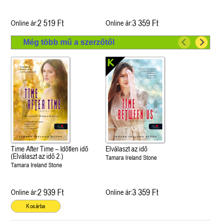
2 519 Ft
3 359 Ft
Online ár:
Online ár:
Még több mű a szerzőtől
Time After Time – Időtlen idő
Elválaszt az idő
(Elválaszt az idő 2.)
Tamara Ireland Stone
Tamara Ireland Stone
2 939 Ft
3 359 Ft
Online ár:
Online ár:
Kosárba