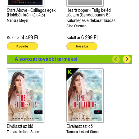
Stars Above - Csillagos egek
Heartstopper - Fülig beléd
(Holdbéli krónikák 4,5)
zúgtam (Szívdobbanás 6.)
Különleges éldekorált kiadás!
Marissa Meyer
Alice Oseman
4 499 Ft
6 299 Ft
Kötött ár:
Kötött ár:
Kosárba
Kosárba
A sorozat további termékei
Elválaszt az idő
Elválaszt az idő
Tamara Ireland Stone
Tamara Ireland Stone