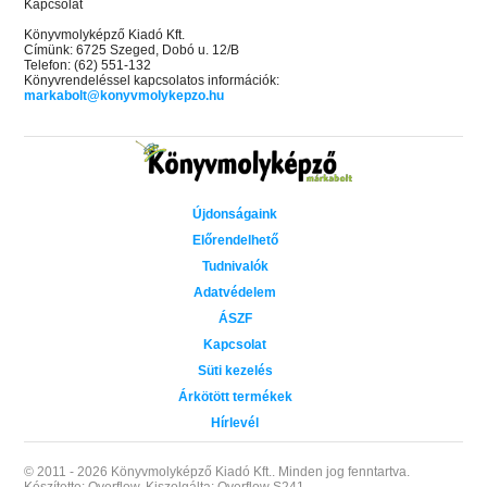
Kapcsolat
Könyvmolyképző Kiadó Kft.
Címünk: 6725 Szeged, Dobó u. 12/B
Telefon: (62) 551-132
Könyvrendeléssel kapcsolatos információk:
markabolt@konyvmolykepzo.hu
Újdonságaink
Előrendelhető
Tudnivalók
Adatvédelem
ÁSZF
Kapcsolat
Süti kezelés
Árkötött termékek
Hírlevél
© 2011 - 2026 Könyvmolyképző Kiadó Kft..
Minden jog fenntartva.
Készítette: Overflow.
Kiszolgálta: Overflow S241