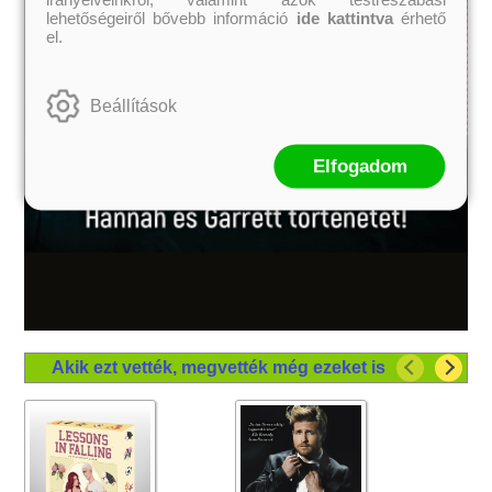
lehetőségeiről bővebb információ
ide kattintva
érhető
el.
Beállítások
Elfogadom
Akik ezt vették, megvették még ezeket is