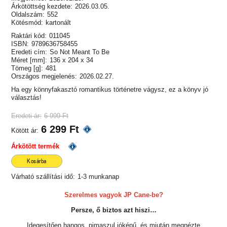
Árkötöttség kezdete:
2026.03.05.
Oldalszám:
552
Kötésmód:
kartonált
Raktári kód:
011045
ISBN:
9789636758455
Eredeti cím:
So Not Meant To Be
Méret [mm]:
136 x 204 x 34
Tömeg [g]:
481
Országos megjelenés:
2026.02.27.
Ha egy könnyfakasztó romantikus történetre vágysz, ez a könyv jó
választás!
Eredeti ár:
6 999 Ft
6 299 Ft
Kötött ár:
Árkötött termék
Kosárba
Várható szállítási idő:
1-3 munkanap
Szerelmes vagyok JP Cane-be?
Persze, ő biztos azt hiszi…
Idegesítően hangos, pimaszul jóképű, és miután megnézte