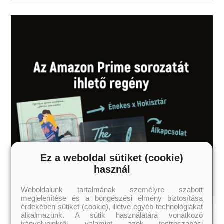
ajánljuk!
Ez a weboldal sütiket (cookie)
használ
Weboldalunk tartalmának személyre szabott
megjelenítése és a böngészési élmény biztosítása
érdekében sütiket (cookie), illetve egyéb technológiákat
alkalmazunk. A sütik használatára vonatkozó
irányelveinkről, valamint azok testreszabási