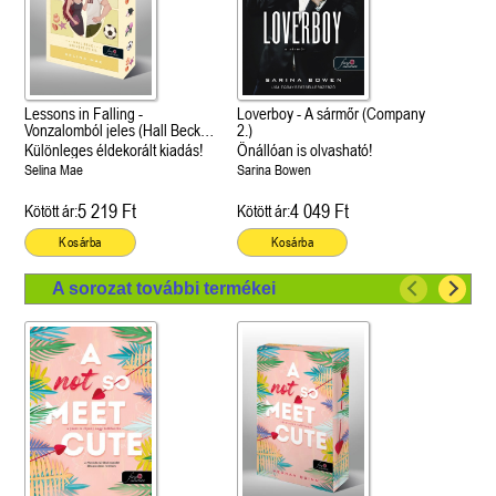
Lessons in Falling -
Loverboy - A sármőr (Company
Vonzalomból jeles (Hall Beck
2.)
University 3.)
Különleges éldekorált kiadás!
Önállóan is olvasható!
Selina Mae
Sarina Bowen
5 219 Ft
4 049 Ft
Kötött ár:
Kötött ár:
Kosárba
Kosárba
A sorozat további termékei