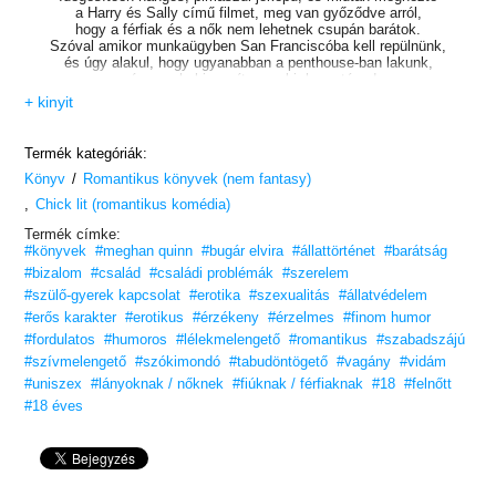
a Harry és Sally című filmet, meg van győződve arról,
hogy a férfiak és a nők nem lehetnek csupán barátok.
Szóval amikor munkaügyben San Franciscóba kell repülnünk,
és úgy alakul, hogy ugyanabban a penthouse-ban lakunk,
szívesen bebizonyítom neki, hogy téved.
+ kinyit
De a folyamatos flörtölése és kifinomult jó megjelenése miatt
hamarosan alvási problémáim lesznek.
De ki tudja kontrollálni magát?
Termék kategóriák:
/
Könyv
Romantikus könyvek (nem fantasy)
Ez a lány.
,
Chick lit (romantikus komédia)
Mert egyet biztosan tudok, hogy JP Cane téved.
A férfiak és a nők CSUPÁN barátok lehetnek,
Termék címke:
és mi NEM vagyunk egymásnak teremtve.
#könyvek
#meghan quinn
#bugár elvira
#állattörténet
#barátság
#bizalom
#család
#családi problémák
#szerelem
TikTok-szenzáció! #BookTok, #OlvassEgyJót
#szülő-gyerek kapcsolat
#erotika
#szexualitás
#állatvédelem
„Vicces, romantikus, egyszerűen nem lehet letenni!”
#erős karakter
#erotikus
#érzékeny
#érzelmes
#finom humor
— A. Miller, amazon.com
#fordulatos
#humoros
#lélekmelengető
#romantikus
#szabadszájú
#szívmelengető
Ha egy könnyfakasztó romantikus történetre vágysz,
#szókimondó
#tabudöntögető
#vagány
#vidám
ez a könyv jó választás!
#uniszex
#lányoknak / nőknek
#fiúknak / férfiaknak
#18
#felnőtt
#18 éves
Add át magad a sodrásának!
Szereted az érzéki, de tartalmas könyveket?
Vidd haza nyugodtan, tetszeni fog!
Felnőtt olvasóinknak