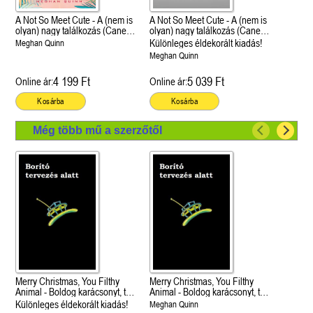
A Not So Meet Cute - A (nem is
A Not So Meet Cute - A (nem is
olyan) nagy találkozás (Cane
olyan) nagy találkozás (Cane
Fivérek 1.)
Fivérek 1.)
Különleges éldekorált kiadás!
Meghan Quinn
Meghan Quinn
4 199 Ft
5 039 Ft
Online ár:
Online ár:
Kosárba
Kosárba
Még több mű a szerzőtől
Merry Christmas, You Filthy
Merry Christmas, You Filthy
Animal - Boldog karácsonyt, te
Animal - Boldog karácsonyt, te
mocskos állat (How My
mocskos állat (How My
Különleges éldekorált kiadás!
Meghan Quinn
Neighbor Stole Christmas 2.)
Neighbor Stole Christmas 2.)