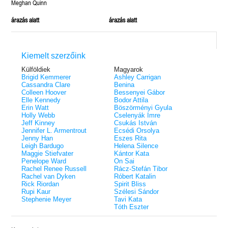
Meghan Quinn
árazás alatt
árazás alatt
Kiemelt szerzőink
Külföldiek
Magyarok
Brigid Kemmerer
Ashley Carrigan
Cassandra Clare
Benina
Colleen Hoover
Bessenyei Gábor
Elle Kennedy
Bodor Attila
Erin Watt
Böszörményi Gyula
Holly Webb
Cselenyák Imre
Jeff Kinney
Csukás István
Jennifer L. Armentrout
Ecsédi Orsolya
Jenny Han
Eszes Rita
Leigh Bardugo
Helena Silence
Maggie Stiefvater
Kántor Kata
Penelope Ward
On Sai
Rachel Renee Russell
Rácz-Stefán Tibor
Rachel van Dyken
Róbert Katalin
Rick Riordan
Spirit Bliss
Rupi Kaur
Szélesi Sándor
Stephenie Meyer
Tavi Kata
Tóth Eszter