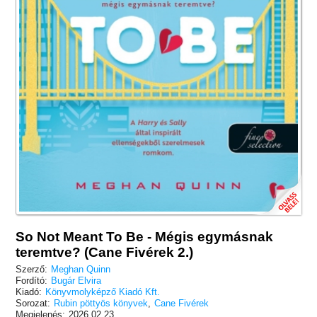
So Not Meant To Be - Mégis egymásnak
teremtve? (Cane Fivérek 2.)
Szerző:
Meghan Quinn
Fordító:
Bugár Elvira
Kiadó:
Könyvmolyképző Kiadó Kft.
Sorozat:
Rubin pöttyös könyvek
,
Cane Fivérek
Megjelenés:
2026.02.23.