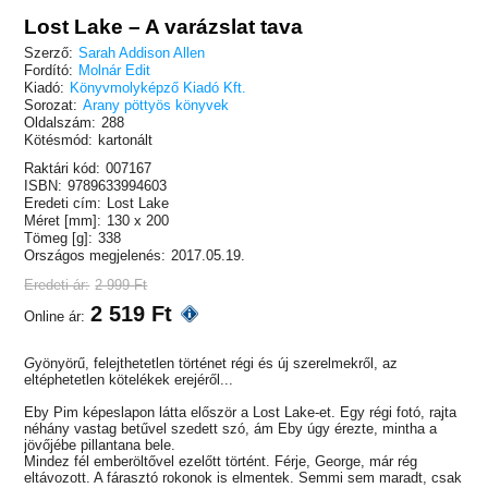
Lost Lake – A varázslat tava
Szerző:
Sarah Addison Allen
Fordító:
Molnár Edit
Kiadó:
Könyvmolyképző Kiadó Kft.
Sorozat:
Arany pöttyös könyvek
Oldalszám:
288
Kötésmód:
kartonált
Raktári kód:
007167
ISBN:
9789633994603
Eredeti cím:
Lost Lake
Méret [mm]:
130 x 200
Tömeg [g]:
338
Országos megjelenés:
2017.05.19.
Eredeti ár:
2 999 Ft
2 519 Ft
Online ár:
G
yönyörű, felejthetetlen történet régi és új szerelmekről, az
eltéphetetlen kötelékek erejéről...
Eby Pim képeslapon látta először a Lost Lake-et. Egy régi fotó, rajta
néhány vastag betűvel szedett szó, ám Eby úgy érezte, mintha a
jövőjébe pillantana bele.
Mindez fél emberöltővel ezelőtt történt. Férje, George, már rég
eltávozott. A fárasztó rokonok is elmentek. Semmi sem maradt, csak