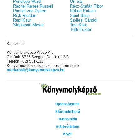
Penelope Ward
On Sai
Rachel Renee Russell
Rácz-Stefán Tibor
Rachel van Dyken
Róbert Katalin
Rick Riordan
Spirit Bliss
Rupi Kaur
Szélesi Sándor
Stephenie Meyer
Tavi Kata
Tóth Eszter
Kapcsolat
Könyvmolyképző Kiadó Kft.
Címünk: 6725 Szeged, Dobó u. 12/B
Telefon: (62) 551-132
Könyvrendeléssel kapcsolatos információk:
markabolt@konyvmolykepzo.hu
Újdonságaink
Előrendelhető
Tudnivalók
Adatvédelem
ÁSZF