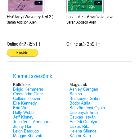
Első fagy (Waverley-kert 2.)
Lost Lake – A varázslat tava
Sarah Addison Allen
Sarah Addison Allen
2 855 Ft
3 359 Ft
Online ár:
Online ár:
Kosárba
Kiemelt szerzőink
Külföldiek
Magyarok
Brigid Kemmerer
Ashley Carrigan
Cassandra Clare
Benina
Colleen Hoover
Bessenyei Gábor
Elle Kennedy
Bodor Attila
Erin Watt
Böszörményi Gyula
Holly Webb
Cselenyák Imre
Jeff Kinney
Csukás István
Jennifer L. Armentrout
Ecsédi Orsolya
Jenny Han
Eszes Rita
Leigh Bardugo
Helena Silence
Maggie Stiefvater
Kántor Kata