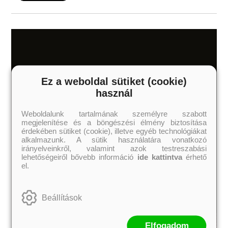
Sarah Addison Allen számos sikerkönyv
(A csodálatos Waverley-
kert
,
Sugar Queen – Édes élet
,
The Girl Who Chased the Moon, A
barackfa titka)
szerzője. Az észak-karolinai Asheville-ben született és
nevelkedett. Kapcsolat:
https://www.sarahaddisonallen.com.
Ez a weboldal sütiket (cookie)
használ
Weboldalunk tartalmának személyre szabott
megjelenítése és a böngészési élmény biztosítása
érdekében sütiket (cookie), illetve egyéb technológiákat
alkalmazunk. A sütik használatára vonatkozó
irányelveinkről, valamint azok testreszabási
lehetőségeiről bővebb információ
ide kattintva
érhető
el.
Beállítások
Elfogadom