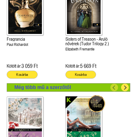
Fragrancia
Sisters of Treason - Áruló
nővérek (Tudor Trilogy 2.)
Paul Richardot
Elizabeth Fremantle
3 059 Ft
5 669 Ft
Kötött ár:
Kötött ár:
Kosárba
Kosárba
Még több mű a szerzőtől