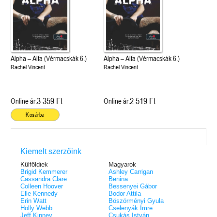
Alpha – Alfa (Vérmacskák 6.)
Alpha – Alfa (Vérmacskák 6.)
Rachel Vincent
Rachel Vincent
3 359 Ft
2 519 Ft
Online ár:
Online ár:
Kosárba
Kiemelt szerzőink
Külföldiek
Magyarok
Brigid Kemmerer
Ashley Carrigan
Cassandra Clare
Benina
Colleen Hoover
Bessenyei Gábor
Elle Kennedy
Bodor Attila
Erin Watt
Böszörményi Gyula
Holly Webb
Cselenyák Imre
Jeff Kinney
Csukás István