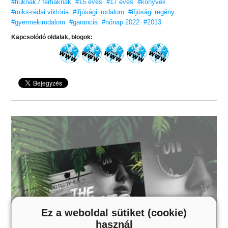
#fiúknak / férfiaknak
#15 éves
#17 éves
#könyvek
#miks-rédai viktória
#ifjúsági irodalom
#ifjúsági regény
#gyermekirodalom
#garancia
#nőnap 2022
#2013
Kapcsolódó oldalak, blogok:
Ez a weboldal sütiket (cookie)
használ