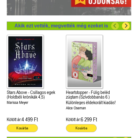
Akik ezt vették, megvették még ezeket is
Stars Above - Csillagos egek
Heartstopper - Fülig beléd
(Holdbéli krónikák 4,5)
zúgtam (Szívdobbanás 6.)
Különleges éldekorált kiadás!
Marissa Meyer
Alice Oseman
4 499 Ft
6 299 Ft
Kötött ár:
Kötött ár:
Kosárba
Kosárba