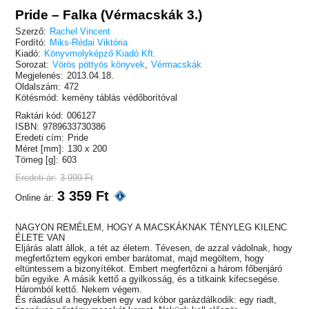
Pride – Falka (Vérmacskák 3.)
Szerző:
Rachel Vincent
Fordító:
Miks-Rédai Viktória
Kiadó:
Könyvmolyképző Kiadó Kft.
Sorozat:
Vörös pöttyös könyvek
,
Vérmacskák
Megjelenés:
2013.04.18.
Oldalszám:
472
Kötésmód:
kemény táblás védőborítóval
Raktári kód:
006127
ISBN:
9789633730386
Eredeti cím:
Pride
Méret [mm]:
130 x 200
Tömeg [g]:
603
Eredeti ár:
3 999 Ft
3 359 Ft
Online ár:
NAGYON REMÉLEM, HOGY A MACSKÁKNAK TÉNYLEG KILENC
ÉLETE VAN
Eljárás alatt állok, a tét az életem. Tévesen, de azzal vádolnak, hogy
megfertőztem egykori ember barátomat, majd megöltem, hogy
eltüntessem a bizonyítékot. Embert megfertőzni a három főbenjáró
bűn egyike. A másik kettő a gyilkosság, és a titkaink kifecsegése.
Háromból kettő. Nekem végem.
És ráadásul a hegyekben egy vad kóbor garázdálkodik: egy riadt,