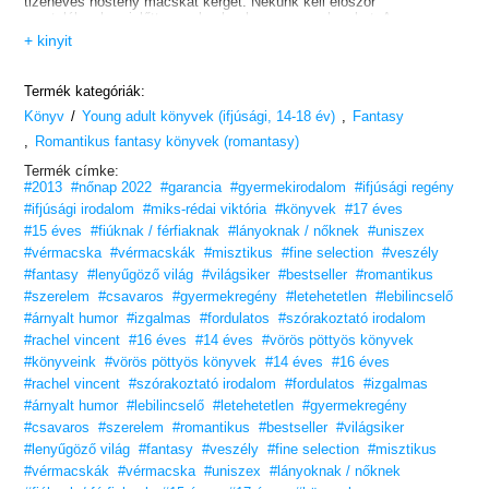
tizenéves nőstény macskát kerget. Nekünk kell először
megtalálnunk, mielőtt a nyakunkra hozza az embereket. A
szerelmem, Marc segítségével, úgy hiszem, meg tudom menteni a
+ kinyit
sebezhető lányt a nagyratörő kóbortól, és a Területek Tanácsának
játszmáitól is.
Amennyiben a saját peremet túlélem…
Termék kategóriák:
/
,
Könyv
Young adult könyvek (ifjúsági, 14-18 év)
Fantasy
,
Romantikus fantasy könyvek (romantasy)
Termék címke:
#2013
#nőnap 2022
#garancia
#gyermekirodalom
#ifjúsági regény
#ifjúsági irodalom
#miks-rédai viktória
#könyvek
#17 éves
#15 éves
#fiúknak / férfiaknak
#lányoknak / nőknek
#uniszex
#vérmacska
#vérmacskák
#misztikus
#fine selection
#veszély
#fantasy
#lenyűgöző világ
#világsiker
#bestseller
#romantikus
#szerelem
#csavaros
#gyermekregény
#letehetetlen
#lebilincselő
#árnyalt humor
#izgalmas
#fordulatos
#szórakoztató irodalom
#rachel vincent
#16 éves
#14 éves
#vörös pöttyös könyvek
#könyveink
#vörös pöttyös könyvek
#14 éves
#16 éves
#rachel vincent
#szórakoztató irodalom
#fordulatos
#izgalmas
#árnyalt humor
#lebilincselő
#letehetetlen
#gyermekregény
#csavaros
#szerelem
#romantikus
#bestseller
#világsiker
#lenyűgöző világ
#fantasy
#veszély
#fine selection
#misztikus
#vérmacskák
#vérmacska
#uniszex
#lányoknak / nőknek