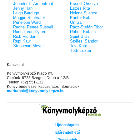
Jennifer L. Armentrout
Ecsédi Orsolya
Jenny Han
Eszes Rita
Leigh Bardugo
Helena Silence
Maggie Stiefvater
Kántor Kata
Penelope Ward
On Sai
Rachel Renee Russell
Rácz-Stefán Tibor
Rachel van Dyken
Róbert Katalin
Rick Riordan
Spirit Bliss
Rupi Kaur
Szélesi Sándor
Stephenie Meyer
Tavi Kata
Tóth Eszter
Kapcsolat
Könyvmolyképző Kiadó Kft.
Címünk: 6725 Szeged, Dobó u. 12/B
Telefon: (62) 551-132
Könyvrendeléssel kapcsolatos információk:
markabolt@konyvmolykepzo.hu
Újdonságaink
Előrendelhető
Tudnivalók