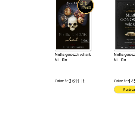
Mintha gonoszok volnánk
Mintha gonosz
M.L. Rio
M.L. Rio
3 611 Ft
4 4
Online ár:
Online ár:
Kosárba