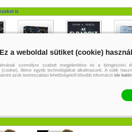
ezeket is
Ez a weboldal sütiket (cookie) haszná
talmának személyre szabott megjelenítése és a böngészési él
 (cookie), illetve egyéb technológiákat alkalmazunk. A sütik hasz
alamint azok testreszabási lehetőségeiről bővebb információ
ide katti
i -
Escaping From Houdini -
Az elrabolt lány (A néma
Május rózsái 
Houdini csapdájában
gyermek 2.)
Különleges é
nyomában
(Hasfelmetsző Jack nyomában
Kerri Maniscalco
Sarah A. Denzil
Dot Hutchis
3.) Különleges, éldekorált
kiadás!
6 569 Ft
4 499 Ft
5 
Kötött ár:
Kötött ár:
Online ár:
Kosárba
Kosárba
Kosár