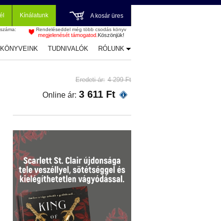
él
Kínálatunk
A kosár üres
 száma:
Rendeléseddel még több csodás könyv
megjelenését támogatod.
Köszönjük!
-KÖNYVEINK
TUDNIVALÓK
RÓLUNK
Eredeti ár:
4 299 Ft
3 611 Ft
Online ár: