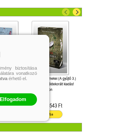
l
mény biztosítása
nálatára vonatkozó
ntva
érhető el.
(A gyűjtő 2.)
A nyár gyermekei (A gyűjtő 3.)
ldekorált kiadás!
Különleges éldekorált kiadás!
on
Dot Hutchison
Elfogadom
543 Ft
5 543 Ft
Online ár:
ba
Kosárba