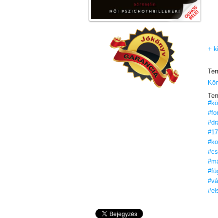
+ k
Ter
Kö
Ter
#kö
#fo
#dr
#17
#ko
#cs
#m
#fü
#vá
#el