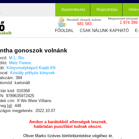
Bejelentkezés
Regisztrálás
Hírlev
Megszerzett könyvek
Rendelő olvasók száma:
1 974 399
681 583
FŐOLDAL
CSAK NÁLUNK KAPHATÓ
E
ntha gonoszok volnánk
rző:
M.L. Rio
dító:
Metz Ferenc
dó:
Könyvmolyképző Kiadó Kft.
ozat:
Kristály pöttyös könyvek
alszám:
384
ésmód:
kartonált
tári kód:
010368
N:
9789635972425
deti cím:
If We Were Villains
eg [g]:
448
zágos megjelenés:
2022.10.07.
Amikor a barátokból ellenségek lesznek,
határtalan pusztítást tudnak okozni.
Oliver Marks tízéves börtönbüntetése végéhez ér,