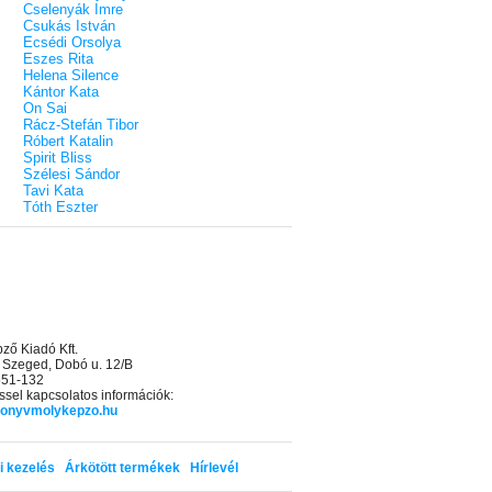
Cselenyák Imre
Csukás István
Ecsédi Orsolya
Eszes Rita
Helena Silence
Kántor Kata
On Sai
Rácz-Stefán Tibor
Róbert Katalin
Spirit Bliss
Szélesi Sándor
Tavi Kata
Tóth Eszter
ő Kiadó Kft.
 Szeged, Dobó u. 12/B
 551-132
sel kapcsolatos információk:
onyvmolykepzo.hu
i kezelés
Árkötött termékek
Hírlevél