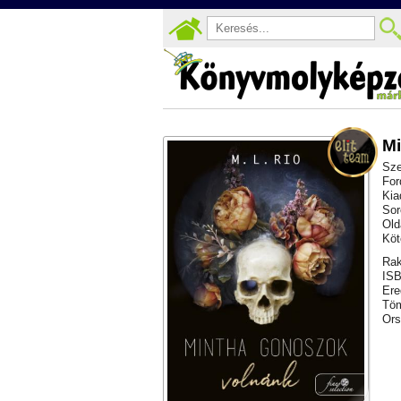
Mi
Sze
For
Kia
Sor
Old
Köt
Rak
ISB
Ere
Töm
Ors