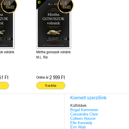
ok volnánk
Mintha gonoszok volnánk
M.L. Rio
51 Ft
2 999 Ft
Online ár:
Kosárba
Kiemelt szerzőink
Külföldiek
Brigid Kemmerer
Cassandra Clare
Colleen Hoover
Elle Kennedy
Erin Watt