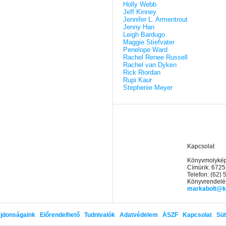
Holly Webb
Jeff Kinney
Jennifer L. Armentrout
Jenny Han
Leigh Bardugo
Maggie Stiefvater
Penelope Ward
Rachel Renee Russell
Rachel van Dyken
Rick Riordan
Rupi Kaur
Stephenie Meyer
Kapcsolat
Könyvmolyképz
Címünk: 6725
Telefon: (62)
Könyvrendelés
markabolt@k
jdonságaink
Előrendelhető
Tudnivalók
Adatvédelem
ÁSZF
Kapcsolat
Süt