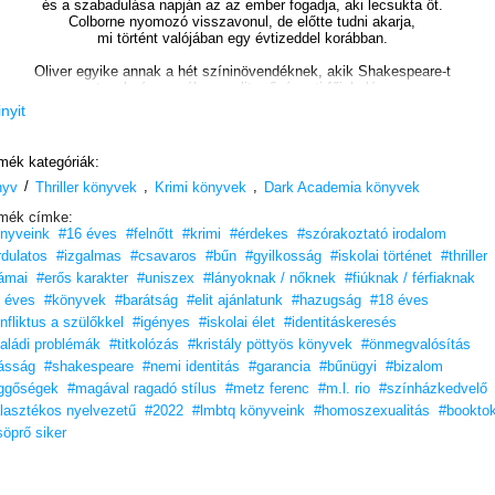
és a szabadulása napján az az ember fogadja, aki lecsukta őt.
Colborne nyomozó visszavonul, de előtte tudni akarja,
mi történt valójában egy évtizeddel korábban.
Oliver egyike annak a hét színinövendéknek, akik Shakespeare-t
tanulmányozzák egy elit művészeti főiskolán.
Ők heten ugyanazt a szerepet játsszák a színpadon és az életben:
inyit
hős, gonosz, zsarnok, csábító, szende, statiszta.
Viszont amikor a szereposztás megváltozik,
mék kategóriák:
és a mellékszereplő sztárságra tör, a színjáték veszélyesen
/
,
,
nyv
Thriller könyvek
átszivárog a valóságba, és egyiküket holtan találják.
Krimi könyvek
Dark Academia könyvek
mék címke:
A többiek életük legnagyobb alakítása előtt állnak:
nyveink
#16 éves
#felnőtt
#krimi
#érdekes
#szórakoztató irodalom
meggyőzni a rendőrséget és magukat, hogy ártatlanok.
rdulatos
#izgalmas
#csavaros
#bűn
#gyilkosság
#iskolai történet
#thriller
„Ennek a könyvnek mélysége van, intelligens, és a székedhez szegez,
ámai
#erős karakter
#uniszex
#lányoknak / nőknek
#fiúknak / férfiaknak
miközben próbálsz rájönni, mi következik
 éves
#könyvek
#barátság
#elit ajánlatunk
#hazugság
#18 éves
– akárcsak a legjobb drámák esetében.”
– theglossbookclub.com
nfliktus a szülőkkel
#igényes
#iskolai élet
#identitáskeresés
aládi problémák
#titkolózás
#kristály pöttyös könyvek
#önmegvalósítás
„Mélyen és magával ragadóan szerelmes Shakespeare-be…
ásság
#shakespeare
#nemi identitás
#garancia
#bűnügyi
#bizalom
Olvasmányos, okos.”
– New York Times
ggőségek
#magával ragadó stílus
#metz ferenc
#m.l. rio
#színházkedvelő
„Teljesen magával ragadó.”
– Holly, goodreads.com
lasztékos nyelvezetű
#2022
#lmbtq könyveink
#homoszexualitás
#bookto
söprő siker
Fedezd fel sötét, drámai fordulatait!
16 éves kortól ajánljuk!