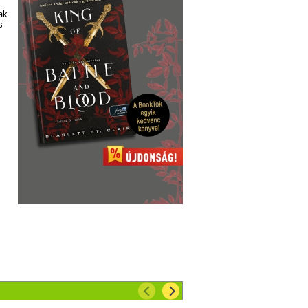
ak
s
t