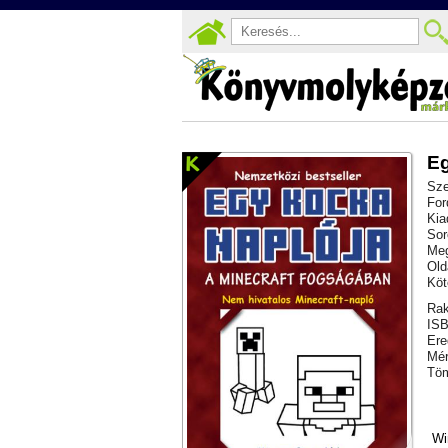
Eg
Sze
For
Kia
Sor
Meg
Old
Köt
Rak
ISB
Ere
Mér
Töm
Wi