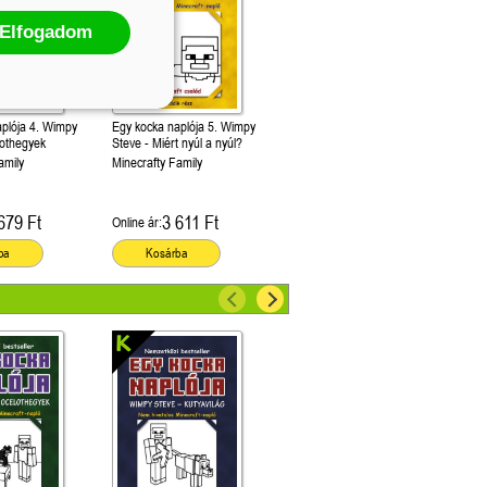
Elfogadom
aplója 4. Wimpy
Egy kocka naplója 5. Wimpy
lothegyek
Steve - Miért nyúl a nyúl?
amily
Minecrafty Family
679 Ft
3 611 Ft
Online ár:
ba
Kosárba