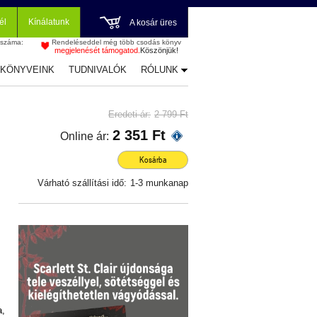
él
Kínálatunk
A kosár üres
 száma:
Rendeléseddel még több csodás könyv
megjelenését támogatod.
Köszönjük!
-KÖNYVEINK
TUDNIVALÓK
RÓLUNK
Eredeti ár:
2 799 Ft
2 351 Ft
Online ár:
Kosárba
Várható szállítási idő:
1-3 munkanap
a,