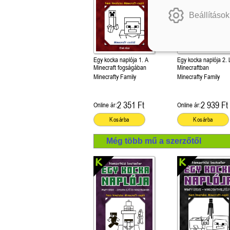
Beállítások
Egy kocka naplója 1. A
Egy kocka naplója 2.
Minecraft fogságában
Minecraftban
Minecrafty Family
Minecrafty Family
2 351 Ft
2 939 Ft
Online ár:
Online ár:
Kosárba
Kosárba
Még több mű a szerzőtől