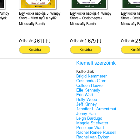
 Wimpy
Egy kocka naplója 5. Wimpy
Egy kocka naplója 4. Wimpy
Egy kocka na
élyek
Steve - Miért nyúl a nyúl?
Steve – Ocelothegyek
Steve - Ocel
Minecrafty Family
Minecrafty Family
Minecrafty F
3 611 Ft
1 679 Ft
2 
Online ár:
Online ár:
Online ár:
Kosárba
Kosárba
Kosár
Kiemelt szerzőink
Külföldiek
Brigid Kemmerer
Cassandra Clare
Colleen Hoover
Elle Kennedy
Erin Watt
Holly Webb
Jeff Kinney
Jennifer L. Armentrout
Jenny Han
Leigh Bardugo
Maggie Stiefvater
Penelope Ward
Rachel Renee Russell
Rachel van Dyken