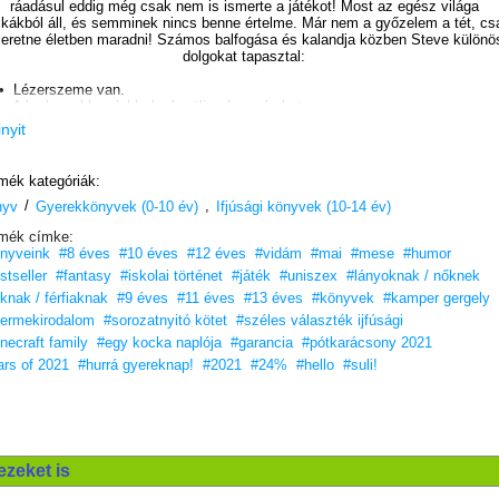
ráadásul eddig még csak nem is ismerte a játékot! Most az egész világa
kákból áll, és semminek nincs benne értelme. Már nem a győzelem a tét, cs
eretne életben maradni! Számos balfogása és kalandja közben Steve különö
dolgokat tapasztal:
Lézerszeme van.
 barlangokban jobb, ha kerüli a denevéreket.
 bevégzőt többféleképpen is fel lehet bosszantani.
inyit
z életben maradáshoz szükséges képességek közül szinte csak a légzés
tította el.
Hősünknek sebesen kell tanulnia,
mék kategóriák:
ha életben akar maradni
/
,
nyv
Gyerekkönyvek (0-10 év)
a Minecraft fogságában.
Ifjúsági könyvek (10-14 év)
mék címke:
Éld át a kalandjait!
nyveink
#8 éves
#10 éves
#12 éves
#vidám
#mai
#mese
#humor
stseller
#fantasy
#iskolai történet
#játék
#uniszex
#lányoknak / nőknek
úknak / férfiaknak
#9 éves
#11 éves
#13 éves
#könyvek
#kamper gergely
ermekirodalom
#sorozatnyitó kötet
#széles választék ijfúsági
necraft family
#egy kocka naplója
#garancia
#pótkarácsony 2021
ars of 2021
#hurrá gyereknap!
#2021
#24%
#hello
#suli!
ezeket is