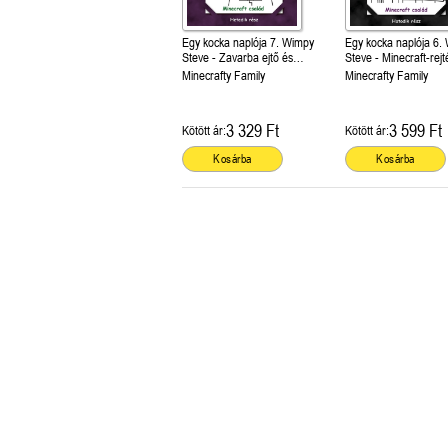
Egy kocka naplója 7. Wimpy
Egy kocka naplója 6.
Steve - Zavarba ejtő és
Steve - Minecraft-rejt
boszorkányos
Minecrafty Family
Minecrafty Family
3 329 Ft
3 599 Ft
Kötött ár:
Kötött ár:
Kosárba
Kosárba