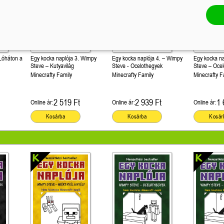
 Lóháton a
Egy kocka naplója 3. Wimpy
Egy kocka naplója 4. – Wimpy
Egy kocka n
Steve – Kutyavilág
Steve - Ocelothegyek
Steve – Oce
Minecrafty Family
Minecrafty Family
Minecrafty F
2 519 Ft
2 939 Ft
1 
Online ár:
Online ár:
Online ár:
Kosárba
Kosárba
Kosár