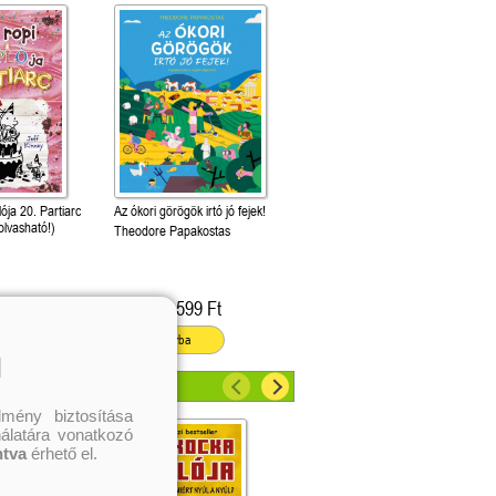
ója 20. Partiarc
Az ókori görögök irtó jó fejek!
olvasható!)
Theodore Papakostas
599 Ft
3 599 Ft
Kötött ár:
ba
Kosárba
l
mény biztosítása
nálatára vonatkozó
ntva
érhető el.