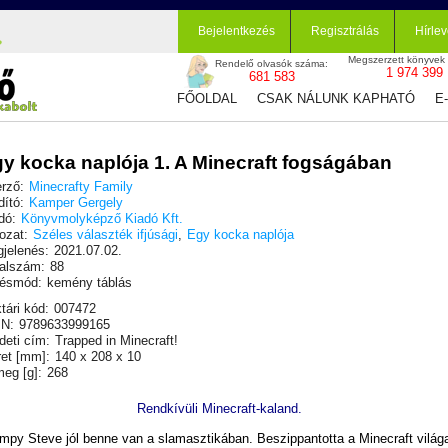
Bejelentkezés
Regisztrálás
Hírlev
Megszerzett könyvek
Rendelő olvasók száma:
1 974 399
681 583
FŐOLDAL
CSAK NÁLUNK KAPHATÓ
E
y kocka naplója 1. A Minecraft fogságában
rző:
Minecrafty Family
dító:
Kamper Gergely
dó:
Könyvmolyképző Kiadó Kft.
ozat:
Széles választék ifjúsági
,
Egy kocka naplója
jelenés:
2021.07.02.
alszám:
88
ésmód:
kemény táblás
tári kód:
007472
N:
9789633999165
deti cím:
Trapped in Minecraft!
et [mm]:
140 x 208 x 10
eg [g]:
268
Rendkívüli Minecraft-kaland.
mpy Steve jól benne van a slamasztikában. Beszippantotta a Minecraft világ