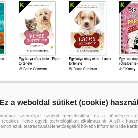
ése
Egy kutya négy élete - Piper
Egy kutya négy élete - Lacey
Egy ropi napl
)
története
története
(Önállóan is 
W. Bruce Cameron
W. Bruce Cameron
Jeff Kinney
2 969 Ft
3 599 Ft
3 
Kötött ár:
Kötött ár:
Kötött ár:
Kosárba
Kosárba
Kosár
Ez a weboldal sütiket (cookie) haszná
talmának személyre szabott megjelenítése és a böngészési él
 (cookie), illetve egyéb technológiákat alkalmazunk. A sütik hasz
alamint azok testreszabási lehetőségeiről bővebb információ
ide katti