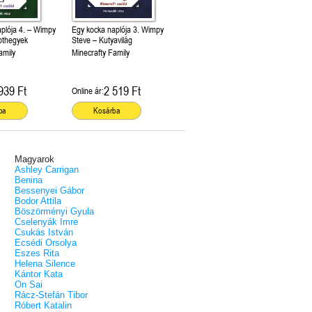
plója 4. – Wimpy
Egy kocka naplója 3. Wimpy
othegyek
Steve – Kutyavilág
amily
Minecrafty Family
939 Ft
2 519 Ft
Online ár:
ba
Kosárba
Magyarok
Ashley Carrigan
Benina
Bessenyei Gábor
Bodor Attila
Böszörményi Gyula
Cselenyák Imre
Csukás István
Ecsédi Orsolya
Eszes Rita
Helena Silence
Kántor Kata
On Sai
Rácz-Stefán Tibor
Róbert Katalin