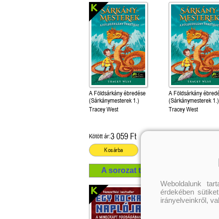
A Földsárkány ébredése
A Földsárkány ébred
(Sárkánymesterek 1.)
(Sárkánymesterek 1.
Tracey West
Tracey West
3 059 Ft
2 069 Ft
Kötött ár:
Kötött ár:
Kosárba
Kosárba
A sorozat további termékei
Weboldalunk tar
érdekében sütiket
irányelveinkről, v