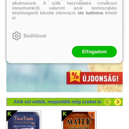
alkalmazunk. A sütik használatára vonatkozó
irányelveinkről, valamint azok testreszabási
lehetőségeiről bővebb információ
ide kattintva
érhető
el.
Beállítások
Elfogadom
Akik ezt vették, megvették még ezeket is