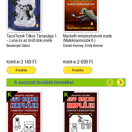
TacsiTesók Titkos Társasága 1.
Macbeth leleplezésének esete
– Luna és az őrült doki esete
(Mateknyomozók 6.)
Bessenyei Gábor
Daniel Kenney, Emily Boever
3 149 Ft
2 699 Ft
Kötött ár:
Kötött ár:
Kosárba
Kosárba
A sorozat további termékei