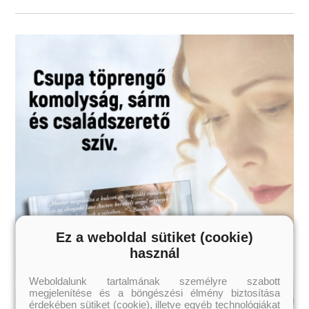
- És még sok-SOK minden más.
Elbűvölő rajzaival és ötletes történeteivel a Wimpy Steve: Zavarba
ejtő
és boszorkányos kötelező olvasmány azoknak a gyerekeknek, akik
sze-
retik a Minecraftot. A 6 és 14 év közöttiek még akkor is alig várják,
hogy belevethessék magukat ezekbe a kalandokba, ha amúgy nem
rajon-
ganak az olvasásért!
Csapasd a kalandokat!
Ez a weboldal sütiket (cookie)
használ
Weboldalunk tartalmának személyre szabott
megjelenítése és a böngészési élmény biztosítása
érdekében sütiket (cookie), illetve egyéb technológiákat