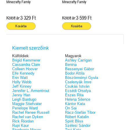
boszorkányos
Minecrafty Family
Minecrafty Family
3 329 Ft
3 599 Ft
Kötött ár:
Kötött ár:
Kosárba
Kosárba
Kiemelt szerzőink
Külföldiek
Magyarok
Brigid Kemmerer
Ashley Carrigan
Cassandra Clare
Benina
Colleen Hoover
Bessenyei Gábor
Elle Kennedy
Bodor Attila
Erin Watt
Böszörményi Gyula
Holly Webb
Cselenyák Imre
Jeff Kinney
Csukás István
Jennifer L. Armentrout
Ecsédi Orsolya
Jenny Han
Eszes Rita
Leigh Bardugo
Helena Silence
Maggie Stiefvater
Kántor Kata
Penelope Ward
On Sai
Rachel Renee Russell
Rácz-Stefán Tibor
Rachel van Dyken
Róbert Katalin
Rick Riordan
Spirit Bliss
Rupi Kaur
Szélesi Sándor
Stephenie Meyer
Tavi Kata