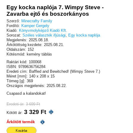
Egy kocka naplója 7. Wimpy Steve -
Zavarba ejtő és boszorkányos
Szerző:
Minecrafty Family
Fordító:
Kamper Gergely
Kiadó:
Könyvmolyképző Kiadó Kft.
Sorozat:
Széles választék ifjúsági
,
Egy kocka naplója
Megjelenés:
2025.08.18.
Árkötöttség kezdete:
2025.08.21.
Oldalszám:
152
Kötésmód:
kemény táblás
Raktári kód:
100068
ISBN:
9789636756284
Eredeti cím:
Baffled and Bewitched! (Wimpy Steve 7.)
Méret [mm]:
140 x 208 x 15
Tömeg [g]:
369
Országos megjelenés:
2025.08.22.
Csapasd a kalandokat!
Eredeti ár:
3 699 Ft
3 329 Ft
Kötött ár:
Árkötött termék
Kosárba