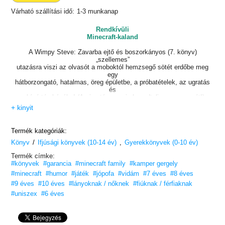
Várható szállítási idő:
1-3 munkanap
Rendkívüli
Minecraft-kaland
A Wimpy Steve: Zavarba ejtő és boszorkányos (7. könyv)
„szellemes”
utazásra viszi az olvasót a moboktól hemzsegő sötét erdőbe meg
egy
hátborzongató, hatalmas, öreg épületbe, a próbatételek, az ugratás
és
a kísértés házába! (Ami aztán nem is hazudtolja meg a nevét!)
+ kinyit
Tartsatok Wimpy Steve-vel, miközben ijesztő új szörnyeket fedez fel
(meg jó pár régit félelmetes új meglepetésekkel!), szüntelenül a fejét
Termék kategóriák:
töri, hogy zavarba ejtő rejtvények sorát oldja meg, végül pedig egy
/
,
Könyv
csodálatosan édes, új fi nomsággal áll elő! Mindeközben fontos
Ifjúsági könyvek (10-14 év)
Gyerekkönyvek (0-10 év)
felisme-
Termék címke:
résekre jut:
#könyvek
#garancia
#minecraft family
#kamper gergely
- Az a legrosszabb csapda, amit azután találunk meg, hogy pórul
#minecraft
#humor
#játék
#jópofa
#vidám
#7 éves
#8 éves
jártunk!
#9 éves
#10 éves
#lányoknak / nőknek
#fiúknak / férfiaknak
- A Minecraftban vannak kísértetek!
#uniszex
#6 éves
- A boszorkányokat csak boszorkányos ügyességgel lehet elkerülni!
- A Minecraftban vannak játékok, de élet-halál a tét!
- Nem jó, ha egy malacba belecsap a villám!
- Egy tök sok mindenre jó!