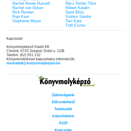
Rachel Renee Russell
Rácz-Stefán Tibor
Rachel van Dyken
Róbert Katalin
Rick Riordan
Spirit Bliss
Rupi Kaur
Szélesi Sándor
Stephenie Meyer
Tavi Kata
Tóth Eszter
Kapcsolat
Könyvmolyképző Kiadó Kft.
Címünk: 6725 Szeged, Dobó u. 12/B
Telefon: (62) 551-132
Könyvrendeléssel kapcsolatos információk:
markabolt@konyvmolykepzo.hu
Újdonságaink
Előrendelhető
Tudnivalók
Adatvédelem
ÁSZF
Kapcsolat