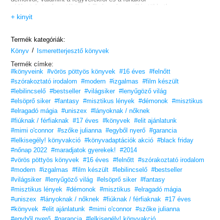
- idézeteket a forgatókönyvből, és még ennél is többet!
+ kinyit
Termék kategóriák:
/
Könyv
Ismeretterjesztő könyvek
Termék címke:
#könyveink
#vörös pöttyös könyvek
#16 éves
#felnőtt
#szórakoztató irodalom
#modern
#izgalmas
#film készült
#lebilincselő
#bestseller
#világsiker
#lenyűgöző világ
#elsöprő siker
#fantasy
#misztikus lények
#démonok
#misztikus
#elragadó mágia
#uniszex
#lányoknak / nőknek
#fiúknak / férfiaknak
#17 éves
#könyvek
#elit ajánlatunk
#mimi o'connor
#szőke julianna
#egyből nyerő
#garancia
#lelkisegély! könyvakció
#könyvadaptációk akció
#black friday
#nőnap 2022
#maradjatok gyerekek!
#2014
#vörös pöttyös könyvek
#16 éves
#felnőtt
#szórakoztató irodalom
#modern
#izgalmas
#film készült
#lebilincselő
#bestseller
#világsiker
#lenyűgöző világ
#elsöprő siker
#fantasy
#misztikus lények
#démonok
#misztikus
#elragadó mágia
#uniszex
#lányoknak / nőknek
#fiúknak / férfiaknak
#17 éves
#könyvek
#elit ajánlatunk
#mimi o'connor
#szőke julianna
#egyből nyerő
#garancia
#lelkisegély! könyvakció