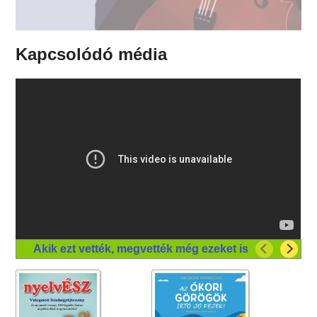
Kapcsolódó média
Akik ezt vették, megvették még ezeket is