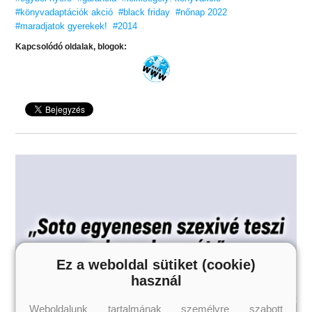
#könyvadaptációk akció
#black friday
#nőnap 2022
#maradjatok gyerekek!
#2014
Kapcsolódó oldalak, blogok:
Ez a weboldal sütiket (cookie)
használ
Weboldalunk tartalmának személyre szabott