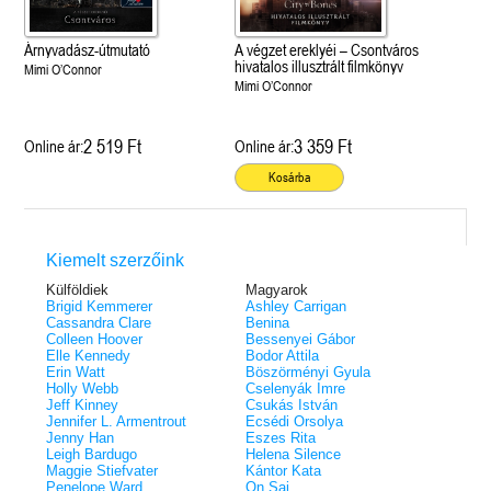
Árnyvadász-útmutató
A végzet ereklyéi – Csontváros
hivatalos illusztrált filmkönyv
Mimi O’Connor
Mimi O’Connor
2 519 Ft
3 359 Ft
Online ár:
Online ár:
Kosárba
Kiemelt szerzőink
Külföldiek
Magyarok
Brigid Kemmerer
Ashley Carrigan
Cassandra Clare
Benina
Colleen Hoover
Bessenyei Gábor
Elle Kennedy
Bodor Attila
Erin Watt
Böszörményi Gyula
Holly Webb
Cselenyák Imre
Jeff Kinney
Csukás István
Jennifer L. Armentrout
Ecsédi Orsolya
Jenny Han
Eszes Rita
Leigh Bardugo
Helena Silence
Maggie Stiefvater
Kántor Kata
Penelope Ward
On Sai