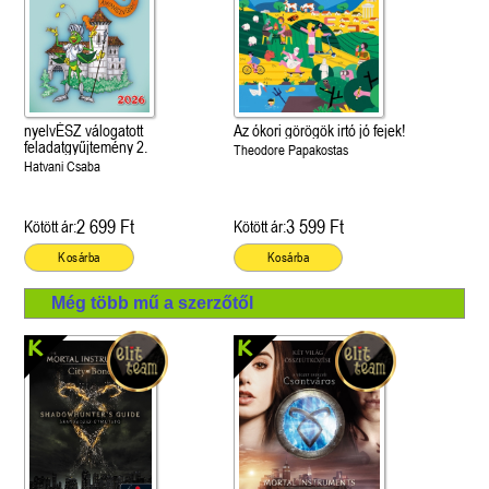
nyelvÉSZ válogatott
Az ókori görögök irtó jó fejek!
feladatgyűjtemény 2.
Theodore Papakostas
Hatvani Csaba
2 699 Ft
3 599 Ft
Kötött ár:
Kötött ár:
Kosárba
Kosárba
Még több mű a szerzőtől