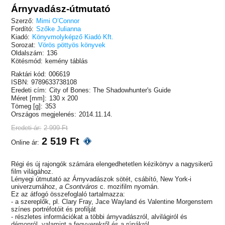
Árnyvadász-útmutató
Szerző:
Mimi O’Connor
Fordító:
Szőke Julianna
Kiadó:
Könyvmolyképző Kiadó Kft.
Sorozat:
Vörös pöttyös könyvek
Oldalszám:
136
Kötésmód:
kemény táblás
Raktári kód:
006619
ISBN:
9789633738108
Eredeti cím:
City of Bones: The Shadowhunter's Guide
Méret [mm]:
130 x 200
Tömeg [g]:
353
Országos megjelenés:
2014.11.14.
Eredeti ár:
2 999 Ft
2 519 Ft
Online ár:
Régi és új rajongók számára elengedhetetlen kézikönyv a nagysikerű
film világához.
Lényegi útmutató az Árnyvadászok sötét, csábító, New York-i
univerzumához,
a Csontváros
c. mozifilm nyomán.
Ez az átfogó összefoglaló tartalmazza:
- a szereplők, pl. Clary Fray, Jace Wayland és Valentine Morgenstern
színes portréfotóit és profilját
- részletes információkat a többi árnyvadászról, alvilágiról és
démonról, valamint a fegyverekről és a rúnákról