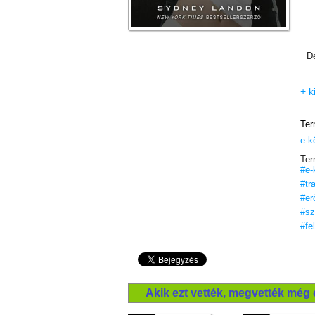
De
+ k
Ter
e-k
Ter
#e-
#tr
#er
#sz
#fe
Akik ezt vették, megvették még 