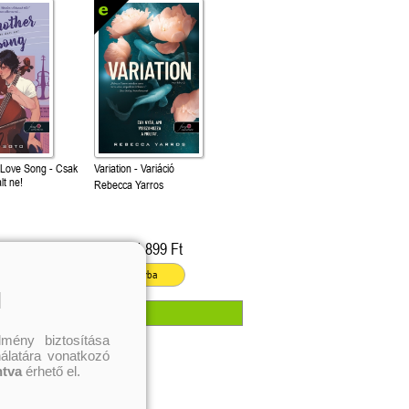
 Love Song - Csak
Variation - Variáció
lt ne!
Rebecca Yarros
499 Ft
4 899 Ft
Kötött ár:
ba
Kosárba
l
mény biztosítása
nálatára vonatkozó
ntva
érhető el.