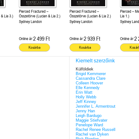
Pierced Fractured –
Pierced Fractured –
Pierced – Me
& Lia 3.)
Összetörve (Lucian & Lia 2.)
Összetörve (Lucian & Lia 2.)
Lia 1.)
Sydney Landon
Sydney Landon
Sydney Lan
2 499 Ft
2 939 Ft
2 
Online ár:
Online ár:
Online ár:
Kosárba
Kosárba
Kosár
Kiemelt szerzőink
Külföldiek
Brigid Kemmerer
Cassandra Clare
Colleen Hoover
Elle Kennedy
Erin Watt
Holly Webb
Jeff Kinney
Jennifer L. Armentrout
Jenny Han
Leigh Bardugo
Maggie Stiefvater
Penelope Ward
Rachel Renee Russell
Rachel van Dyken
Rick Riordan