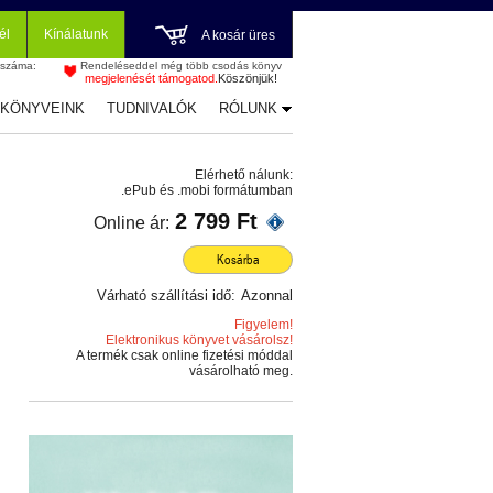
él
Kínálatunk
A kosár üres
 száma:
Rendeléseddel még több csodás könyv
megjelenését támogatod.
Köszönjük!
-KÖNYVEINK
TUDNIVALÓK
RÓLUNK
Elérhető nálunk:
.ePub és .mobi formátumban
2 799 Ft
Online ár:
Kosárba
Várható szállítási idő:
Azonnal
Figyelem!
Elektronikus könyvet vásárolsz!
A termék csak online fizetési móddal
vásárolható meg.