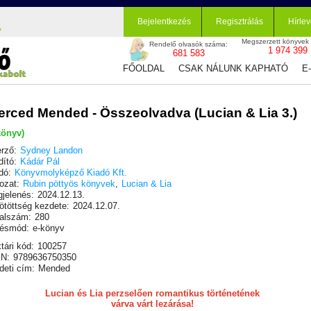
Bejelentkezés
Regisztrálás
Hírlev
Megszerzett könyvek
Rendelő olvasók száma:
1 974 399
681 583
FŐOLDAL
CSAK NÁLUNK KAPHATÓ
E
erced Mended - Összeolvadva (Lucian & Lia 3.)
könyv)
rző:
Sydney Landon
dító:
Kádár Pál
dó:
Könyvmolyképző Kiadó Kft.
ozat:
Rubin pöttyös könyvek
,
Lucian & Lia
jelenés:
2024.12.13.
ötöttség kezdete:
2024.12.07.
alszám:
280
ésmód:
e-könyv
tári kód:
100257
N:
9789636750350
deti cím:
Mended
Lucian és Lia perzselően romantikus történetének
várva várt lezárása!