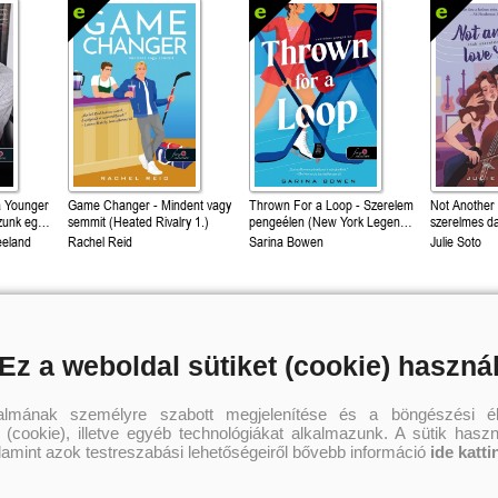
Fiatal nőknek,
felső korhatár nélkül!
a Younger
Game Changer - Mindent vagy
Thrown For a Loop - Szerelem
Not Another
zunk egy
semmit (Heated Rivalry 1.)
pengeélen (New York Legends
szerelmes da
ogyan
1.)
eeland
Rachel Reid
Sarina Bowen
Julie Soto
3 899 Ft
4 099 Ft
3 
Kötött ár:
Kötött ár:
Kötött ár:
Kosárba
Kosárba
Kosár
Ez a weboldal sütiket (cookie) haszná
talmának személyre szabott megjelenítése és a böngészési él
 (cookie), illetve egyéb technológiákat alkalmazunk. A sütik hasz
alamint azok testreszabási lehetőségeiről bővebb információ
ide katti