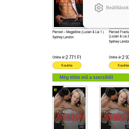
Beállítások
Pierced – Megjelölve (Lucian & Lia 1.)
Pierced Fract
(Lucian & Lia 2
Sydney Landon
Sydney Lando
2 771 Ft
2 9
Online ár:
Online ár:
Kosárba
Kosárba
Még több mű a szerzőtől