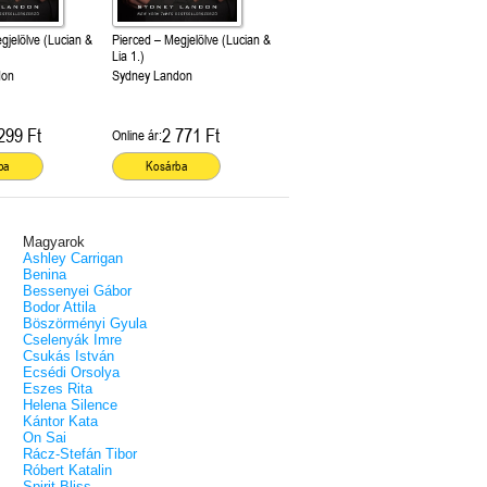
gjelölve (Lucian &
Pierced – Megjelölve (Lucian &
Lia 1.)
don
Sydney Landon
299 Ft
2 771 Ft
Online ár:
ba
Kosárba
Magyarok
Ashley Carrigan
Benina
Bessenyei Gábor
Bodor Attila
Böszörményi Gyula
Cselenyák Imre
Csukás István
Ecsédi Orsolya
Eszes Rita
Helena Silence
Kántor Kata
On Sai
Rácz-Stefán Tibor
Róbert Katalin
Spirit Bliss