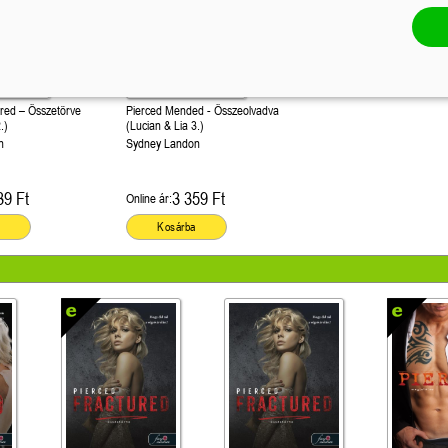
ured – Összetörve
Pierced Mended - Összeolvadva
.)
(Lucian & Lia 3.)
n
Sydney Landon
39 Ft
3 359 Ft
Online ár:
Kosárba