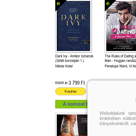
Dark Ivy - Amikor zuhanok
The Rules of Dating 
(Sötét borostyán 1.)
Man - Hogyan randiz
fiatalabb pasival? (H
Nikola Hotel
Penelope Ward, Vi K
randizzunk? 4.)
3 799 Ft
3 999 Ft
Kötött ár:
Kötött ár:
Kosárba
Kosárba
A sorozat további termékei
Weboldalunk tar
érdekében sütiket
irányelveinkről, v