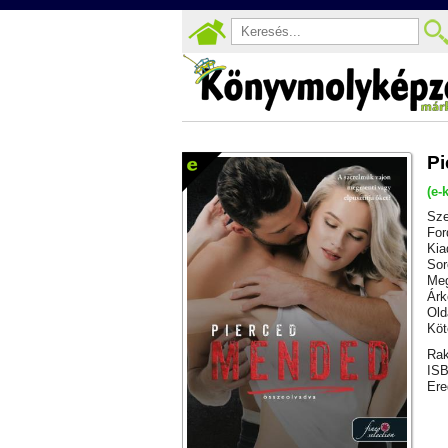
Pi
(e-
Sze
For
Kia
Sor
Meg
Árk
Old
Köt
Rak
ISB
Ere