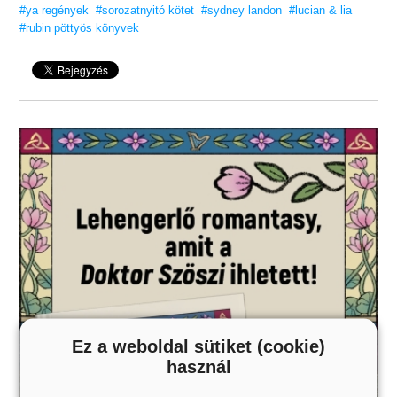
#ya regények
#sorozatnyitó kötet
#sydney landon
#lucian & lia
#rubin pöttyös könyvek
Ez a weboldal sütiket (cookie)
használ