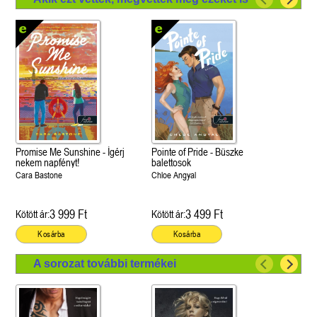
Promise Me Sunshine - Ígérj
Pointe of Pride - Büszke
nekem napfényt!
balettosok
Cara Bastone
Chloe Angyal
3 999 Ft
3 499 Ft
Kötött ár:
Kötött ár:
Kosárba
Kosárba
A sorozat további termékei