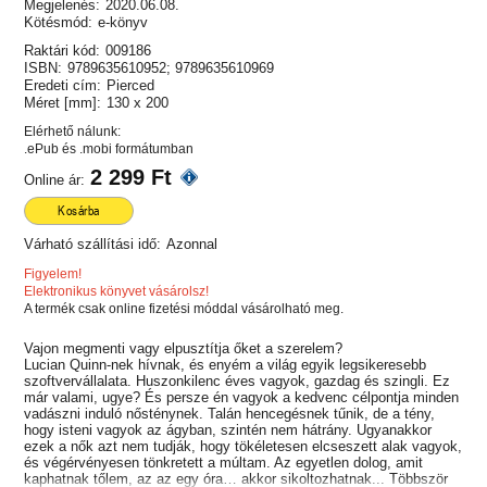
Megjelenés:
2020.06.08.
Kötésmód:
e-könyv
Raktári kód:
009186
ISBN:
9789635610952; 9789635610969
Eredeti cím:
Pierced
Méret [mm]:
130 x 200
Elérhető nálunk:
.ePub és .mobi formátumban
2 299 Ft
Online ár:
Kosárba
Várható szállítási idő:
Azonnal
Figyelem!
Elektronikus könyvet vásárolsz!
A termék csak online fizetési móddal vásárolható meg.
Vajon megmenti vagy elpusztítja őket a szerelem?
Lucian Quinn-nek hívnak, és enyém a világ egyik legsikeresebb
szoftvervállalata. Huszonkilenc éves vagyok, gazdag és szingli. Ez
már valami, ugye? És persze én vagyok a kedvenc célpontja minden
vadászni induló nősténynek. Talán hencegésnek tűnik, de a tény,
hogy isteni vagyok az ágyban, szintén nem hátrány. Ugyanakkor
ezek a nők azt nem tudják, hogy tökéletesen elcseszett alak vagyok,
és végérvényesen tönkretett a múltam. Az egyetlen dolog, amit
kaphatnak tőlem, az az egy óra… akkor sikoltozhatnak... Többször