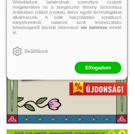
Weboldalunk tartalmának személyre szabott
megjelenítése és a böngészési élmény biztosítása
érdekében sütiket (cookie), illetve egyéb technológiákat
alkalmazunk. A sütik használatára vonatkozó
irányelveinkről, valamint azok testreszabási
lehetőségeiről bővebb információ
ide kattintva
érhető
el.
Beállítások
Elfogadom
Akik ezt vették, megvették még ezeket is