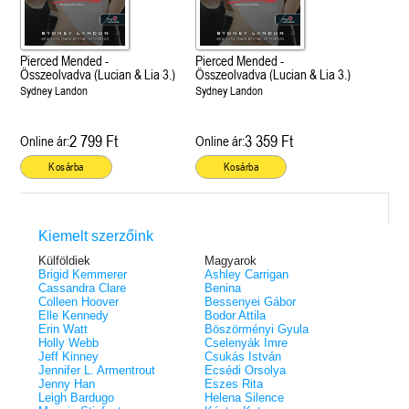
Pierced Mended -
Pierced Mended -
Összeolvadva (Lucian & Lia 3.)
Összeolvadva (Lucian & Lia 3.)
Sydney Landon
Sydney Landon
2 799 Ft
3 359 Ft
Online ár:
Online ár:
Kosárba
Kosárba
Kiemelt szerzőink
Külföldiek
Magyarok
Brigid Kemmerer
Ashley Carrigan
Cassandra Clare
Benina
Colleen Hoover
Bessenyei Gábor
Elle Kennedy
Bodor Attila
Erin Watt
Böszörményi Gyula
Holly Webb
Cselenyák Imre
Jeff Kinney
Csukás István
Jennifer L. Armentrout
Ecsédi Orsolya
Jenny Han
Eszes Rita
Leigh Bardugo
Helena Silence