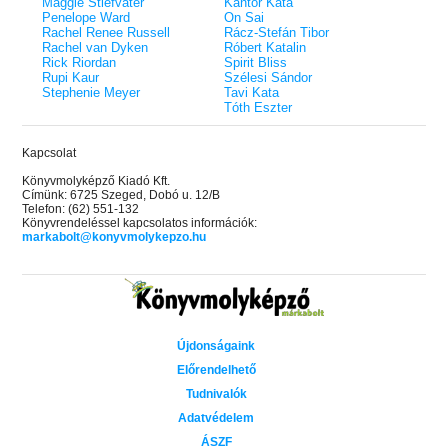
Maggie Stiefvater
Kántor Kata
Penelope Ward
On Sai
Rachel Renee Russell
Rácz-Stefán Tibor
Rachel van Dyken
Róbert Katalin
Rick Riordan
Spirit Bliss
Rupi Kaur
Szélesi Sándor
Stephenie Meyer
Tavi Kata
Tóth Eszter
Kapcsolat
Könyvmolyképző Kiadó Kft.
Címünk: 6725 Szeged, Dobó u. 12/B
Telefon: (62) 551-132
Könyvrendeléssel kapcsolatos információk:
markabolt@konyvmolykepzo.hu
Újdonságaink
Előrendelhető
Tudnivalók
Adatvédelem
ÁSZF