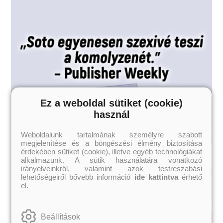
Ez a weboldal sütiket (cookie)
használ
Weboldalunk tartalmának személyre szabott
megjelenítése és a böngészési élmény biztosítása
érdekében sütiket (cookie), illetve egyéb technológiákat
alkalmazunk. A sütik használatára vonatkozó
irányelveinkről, valamint azok testreszabási
lehetőségeiről bővebb információ
ide kattintva
érhető
el.
Beállítások