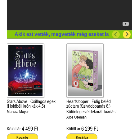
Akik ezt vették, megvették még ezeket is
Stars Above - Csillagos egek
Heartstopper - Fülig beléd
(Holdbéli krónikák 4,5)
zúgtam (Szívdobbanás 6.)
Különleges éldekorált kiadás!
Marissa Meyer
Alice Oseman
4 499 Ft
6 299 Ft
Kötött ár:
Kötött ár:
Kosárba
Kosárba