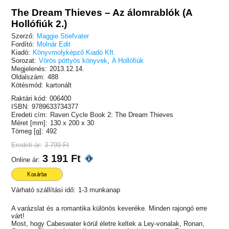
The Dream Thieves – Az álomrablók (A
Hollófiúk 2.)
Szerző:
Maggie Stiefvater
Fordító:
Molnár Edit
Kiadó:
Könyvmolyképző Kiadó Kft.
Sorozat:
Vörös pöttyös könyvek
,
A Hollófiúk
Megjelenés:
2013.12.14.
Oldalszám:
488
Kötésmód:
kartonált
Raktári kód:
006400
ISBN:
9789633734377
Eredeti cím:
Raven Cycle Book 2: The Dream Thieves
Méret [mm]:
130 x 200 x 30
Tömeg [g]:
492
Eredeti ár:
3 799 Ft
3 191 Ft
Online ár:
Kosárba
Várható szállítási idő:
1-3 munkanap
A varázslat és a romantika különös keveréke. Minden rajongó erre
várt!
Most, hogy Cabeswater körül életre keltek a Ley-vonalak, Ronan,