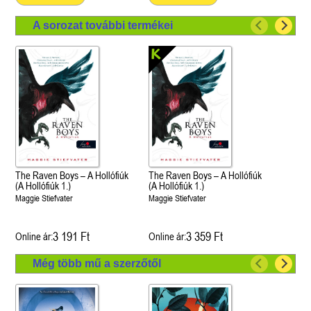
A sorozat további termékei
The Raven Boys – A Hollófiúk
The Raven Boys – A Hollófiúk
(A Hollófiúk 1.)
(A Hollófiúk 1.)
Maggie Stiefvater
Maggie Stiefvater
3 191 Ft
3 359 Ft
Online ár:
Online ár:
Még több mű a szerzőtől