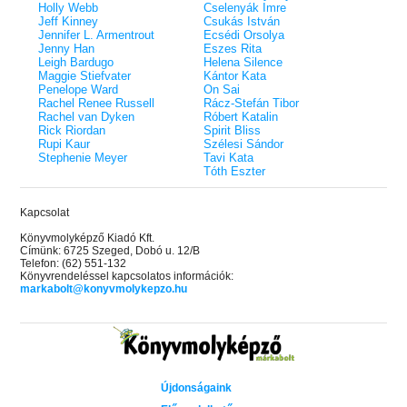
Holly Webb
Cselenyák Imre
Jeff Kinney
Csukás István
Jennifer L. Armentrout
Ecsédi Orsolya
Jenny Han
Eszes Rita
Leigh Bardugo
Helena Silence
Maggie Stiefvater
Kántor Kata
Penelope Ward
On Sai
Rachel Renee Russell
Rácz-Stefán Tibor
Rachel van Dyken
Róbert Katalin
Rick Riordan
Spirit Bliss
Rupi Kaur
Szélesi Sándor
Stephenie Meyer
Tavi Kata
Tóth Eszter
Kapcsolat
Könyvmolyképző Kiadó Kft.
Címünk: 6725 Szeged, Dobó u. 12/B
Telefon: (62) 551-132
Könyvrendeléssel kapcsolatos információk:
markabolt@konyvmolykepzo.hu
Újdonságaink