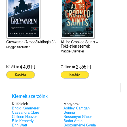
Greywaren (Álmodók-trilógia 3.)
All the Crooked Saints –
Tökéletlen szentek
Maggie Stiefvater
Maggie Stiefvater
4 499 Ft
2 855 Ft
Kötött ár:
Online ár:
Kosárba
Kosárba
Kiemelt szerzőink
Külföldiek
Magyarok
Brigid Kemmerer
Ashley Carrigan
Cassandra Clare
Benina
Colleen Hoover
Bessenyei Gábor
Elle Kennedy
Bodor Attila
Erin Watt
Böszörményi Gyula