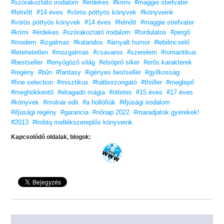
#szórakoztató irodalom
#érdekes
#krimi
#maggie stiefvater
#felnőtt
#14 éves
#vörös pöttyös könyvek
#könyveink
#vörös pöttyös könyvek
#14 éves
#felnőtt
#maggie stiefvater
#krimi
#érdekes
#szórakoztató irodalom
#fordulatos
#pergő
#modern
#izgalmas
#kalandos
#árnyalt humor
#lebilincselő
#letehetetlen
#mozgalmas
#csavaros
#szerelem
#romantikus
#bestseller
#lenyűgöző világ
#elsöprő siker
#erős karakterek
#regény
#bűn
#fantasy
#igényes bestseller
#gyilkosság
#fine selection
#misztikus
#hátborzongató
#thriller
#meglepő
#meghökkentő
#elragadó mágia
#ötletes
#15 éves
#17 éves
#könyvek
#molnár edit
#a hollófiúk
#ifjúsági irodalom
#ifjúsági regény
#garancia
#nőnap 2022
#maradjatok gyerekek!
#2013
#lmbtq mellékszereplős könyveink
Kapcsolódó oldalak, blogok: