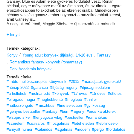
Gansey, Blue és Adam élete gyökeres fordulatot vesz. Ronan,
például, egyre mélyebbre merül az álmaiban, és az álmok is egyre
erőszakosabban tolakodnak be az ébrenlét óráiba. Mindeközben
néhány velejéig gonosz ember ugyanazt a mozaikdarabkát keresi,
amit Gansey is...
A nagy sikerű írónő, Maggie Stiefvater új sorozatának második
része!
+ kinyit
Termék kategóriák:
/
,
Könyv
Young adult könyvek (ifjúsági, 14-18 év)
Fantasy
,
Romantikus fantasy könyvek (romantasy)
,
Dark Academia könyvek
Termék címke:
#lmbtq mellékszereplős könyveink
#2013
#maradjatok gyerekek!
#nőnap 2022
#garancia
#ifjúsági regény
#ifjúsági irodalom
#a hollófiúk
#molnár edit
#könyvek
#17 éves
#15 éves
#ötletes
#elragadó mágia
#meghökkentő
#meglepő
#thriller
#hátborzongató
#misztikus
#fine selection
#gyilkosság
#igényes bestseller
#fantasy
#bűn
#regény
#erős karakterek
#elsöprő siker
#lenyűgöző világ
#bestseller
#romantikus
#szerelem
#csavaros
#mozgalmas
#letehetetlen
#lebilincselő
#árnyalt humor
#kalandos
#izgalmas
#modern
#pergő
#fordulatos