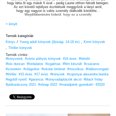
hogy látta őt egy másik fi úval – pedig Laurie otthon feküdt betegen.
Az ezt követő rejtélyes észlelések meggyőzik a lányt arról,
hogy egy nagyon is valós személy ólálkodik körülötte…
Megdöbbenésére kiderül, hogy ez a személy
nem más, mint elveszett ikertestvére,
akit az elszenvedett sorsa keserűvé, gonosszá tett.
+ kinyit
Megtanulta, hogyan kísértheti Laurie-t,
sőt egy idő után már igazi veszélyt jelent számára.
Akar valamit Laurie-tól… Méghozzá az életét!
Termék kategóriák:
/
,
Könyv
Young adult könyvek (ifjúsági, 14-18 év)
A
Tudom, mit tettél tavaly nyáron
szerzőjének
Krimi könyvek
hátborzongató és misztikus thrillere.
,
Thriller könyvek
Hagyd, hogy magával ragadjon,
de hagyd égve a villanyt!
Termék címke:
#könyveink
#vörös pöttyös könyvek
#16 éves
#felnőtt
„Tudja, mit tettél tavaly nyáron. És azt is, hogyan találja meg
#lois duncan
#fordulatos
#izgalmas
#film készült
#csavaros
a rejtett gonoszságot a szereplői szívében, és ennek révén
#szerelem
#világsiker
#iskolai történet
torokszorító
#misztikus
#hátborzongató
feszültséggel tölti meg a könyveit. Képes valaki ijesztőbb könyvet
#thriller
#15 éves
#17 éves
#könyvek
#soponyai alexandra bianka
írni Lois
#egyből nyerő
#garancia
#könyvadaptációk akció
#black friday
Duncannél? Szerintem nem.”
– R. L. Stine, bestsellerszerző
#pótkarácsony 2021
#nőnap 2022
#maradjatok gyerekek!
#2020
Szereted a Vörös pöttyös könyveket?
Vidd haza nyugodtan! Tetszeni fog.
12 éves kortól ajánljuk!