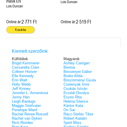
másik ÉN
Lois Duncan
Lois Duncan
2 771 Ft
2 519 Ft
Online ár:
Online ár:
Kosárba
Kiemelt szerzőink
Külföldiek
Magyarok
Brigid Kemmerer
Ashley Carrigan
Cassandra Clare
Benina
Colleen Hoover
Bessenyei Gábor
Elle Kennedy
Bodor Attila
Erin Watt
Böszörményi Gyula
Holly Webb
Cselenyák Imre
Jeff Kinney
Csukás István
Jennifer L. Armentrout
Ecsédi Orsolya
Jenny Han
Eszes Rita
Leigh Bardugo
Helena Silence
Maggie Stiefvater
Kántor Kata
Penelope Ward
On Sai
Rachel Renee Russell
Rácz-Stefán Tibor
Rachel van Dyken
Róbert Katalin
Rick Riordan
Spirit Bliss
Rupi Kaur
Szélesi Sándor