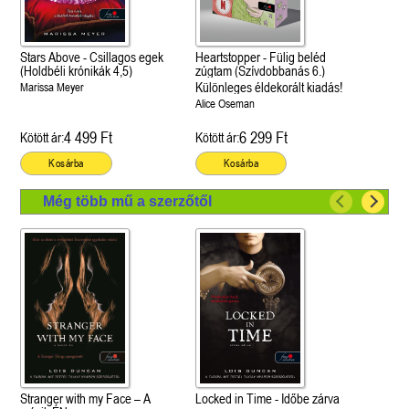
Stars Above - Csillagos egek
Heartstopper - Fülig beléd
(Holdbéli krónikák 4,5)
zúgtam (Szívdobbanás 6.)
Különleges éldekorált kiadás!
Marissa Meyer
Alice Oseman
4 499 Ft
6 299 Ft
Kötött ár:
Kötött ár:
Kosárba
Kosárba
Még több mű a szerzőtől
Stranger with my Face – A
Locked in Time - Időbe zárva