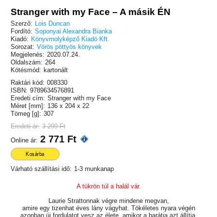
Stranger with my Face – A másik ÉN
Szerző:
Lois Duncan
Fordító:
Soponyai Alexandra Bianka
Kiadó:
Könyvmolyképző Kiadó Kft.
Sorozat:
Vörös pöttyös könyvek
Megjelenés:
2020.07.24.
Oldalszám:
264
Kötésmód:
kartonált
Raktári kód:
008330
ISBN:
9789634576891
Eredeti cím:
Stranger with my Face
Méret [mm]:
136 x 204 x 22
Tömeg [g]:
307
Eredeti ár:
3 299 Ft
2 771 Ft
Online ár:
Kosárba
Várható szállítási idő:
1-3 munkanap
A tükrön túl a halál vár.
Laurie Strattonnak végre mindene megvan,
amire egy tizenhat éves lány vágyhat. Tökéletes nyara végén
azonban új fordulatot vesz az élete, amikor a barátja azt állítja,