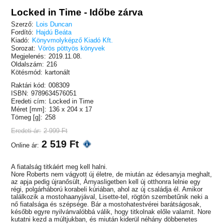
Locked in Time - Időbe zárva
Szerző:
Lois Duncan
Fordító:
Hajdú Beáta
Kiadó:
Könyvmolyképző Kiadó Kft.
Sorozat:
Vörös pöttyös könyvek
Megjelenés:
2019.11.08.
Oldalszám:
216
Kötésmód:
kartonált
Raktári kód:
008309
ISBN:
9789634576051
Eredeti cím:
Locked in Time
Méret [mm]:
136 x 204 x 17
Tömeg [g]:
258
Eredeti ár:
2 999 Ft
2 519 Ft
Online ár:
A fiatalság titkáért meg kell halni.
Nore Roberts nem vágyott új életre, de miután az édesanyja meghalt,
az apja pedig újranősült, Árnyasligetben kell új otthonra lelnie egy
régi, polgárháború korabeli kúriában, ahol az új családja él. Amikor
találkozik a mostohaanyjával, Lisette-tel, rögtön szembetűnik neki a
nő fiatalsága és szépsége. Bár a mostohatestvérei barátságosak,
később egyre nyilvánvalóbbá válik, hogy titkolnak előle valamit. Nore
kutatni kezd a múltjukban, és miután kiderül néhány döbbenetes