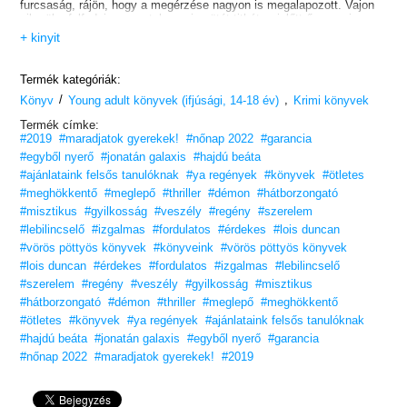
furcsaság, rájön, hogy a megérzése nagyon is megalapozott. Vajon
sikerül-e felfednie a mostohaanyja sötét titkát, mielőtt ő maga is a
gonosz varázslat áldozatává válik?
+ kinyit
Számomra mindig is Lois Duncan jelentette az egyik legnagyobb
inspirációt. Tizenévesen faltam a regényeit, újra meg újra elolvastam
őket, holott közben a hideg futkosott a hátamon. Duncan a
Termék kategóriák:
feszültségkeltés mestere, ezért számís rá, hogy te is a hatása alá
/
,
kerülsz, és rád is a frászt hozza majd.
Könyv
Young adult könyvek (ifjúsági, 14-18 év)
Krimi könyvek
/Sara Shepard, a Hazug csajok társasága című könyvsorozat
Termék címke:
szerzője/
#2019
#maradjatok gyerekek!
#nőnap 2022
#garancia
#egyből nyerő
#jonatán galaxis
#hajdú beáta
#ajánlataink felsős tanulóknak
#ya regények
#könyvek
#ötletes
#meghökkentő
#meglepő
#thriller
#démon
#hátborzongató
#misztikus
#gyilkosság
#veszély
#regény
#szerelem
#lebilincselő
#izgalmas
#fordulatos
#érdekes
#lois duncan
#vörös pöttyös könyvek
#könyveink
#vörös pöttyös könyvek
#lois duncan
#érdekes
#fordulatos
#izgalmas
#lebilincselő
#szerelem
#regény
#veszély
#gyilkosság
#misztikus
#hátborzongató
#démon
#thriller
#meglepő
#meghökkentő
#ötletes
#könyvek
#ya regények
#ajánlataink felsős tanulóknak
#hajdú beáta
#jonatán galaxis
#egyből nyerő
#garancia
#nőnap 2022
#maradjatok gyerekek!
#2019