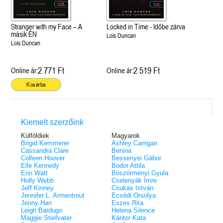
Stranger with my Face – A
Locked in Time - Időbe zárva
másik ÉN
Lois Duncan
Lois Duncan
2 771 Ft
2 519 Ft
Online ár:
Online ár:
Kosárba
Kiemelt szerzőink
Külföldiek
Magyarok
Brigid Kemmerer
Ashley Carrigan
Cassandra Clare
Benina
Colleen Hoover
Bessenyei Gábor
Elle Kennedy
Bodor Attila
Erin Watt
Böszörményi Gyula
Holly Webb
Cselenyák Imre
Jeff Kinney
Csukás István
Jennifer L. Armentrout
Ecsédi Orsolya
Jenny Han
Eszes Rita
Leigh Bardugo
Helena Silence
Maggie Stiefvater
Kántor Kata