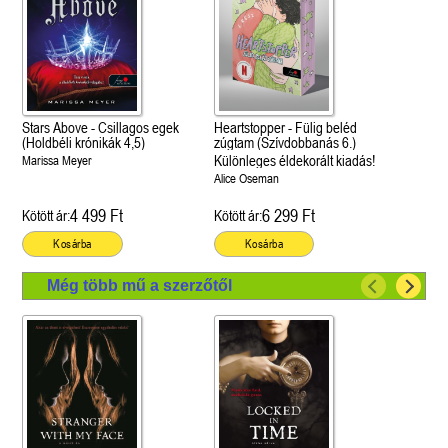
Stars Above - Csillagos egek
Heartstopper - Fülig beléd
(Holdbéli krónikák 4,5)
zúgtam (Szívdobbanás 6.)
Különleges éldekorált kiadás!
Marissa Meyer
Alice Oseman
4 499 Ft
6 299 Ft
Kötött ár:
Kötött ár:
Kosárba
Kosárba
Még több mű a szerzőtől