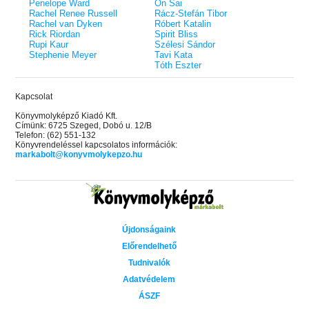
Penelope Ward
On Sai
Rachel Renee Russell
Rácz-Stefán Tibor
Rachel van Dyken
Róbert Katalin
Rick Riordan
Spirit Bliss
Rupi Kaur
Szélesi Sándor
Stephenie Meyer
Tavi Kata
Tóth Eszter
Kapcsolat
Könyvmolyképző Kiadó Kft.
Címünk: 6725 Szeged, Dobó u. 12/B
Telefon: (62) 551-132
Könyvrendeléssel kapcsolatos információk:
markabolt@konyvmolykepzo.hu
Újdonságaink
Előrendelhető
Tudnivalók
Adatvédelem
ÁSZF