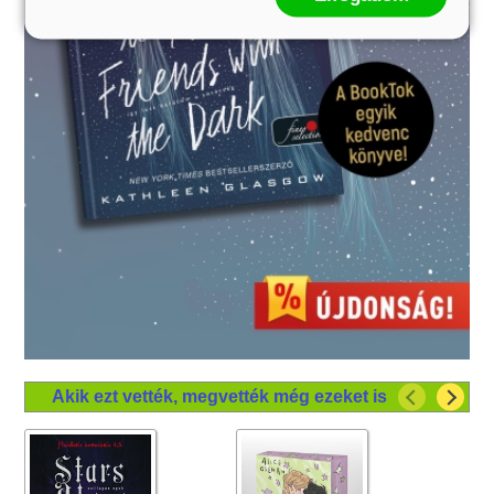
Akik ezt vették, megvették még ezeket is