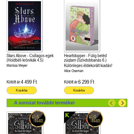
Stars Above - Csillagos egek
Heartstopper - Fülig beléd
(Holdbéli krónikák 4,5)
zúgtam (Szívdobbanás 6.)
Különleges éldekorált kiadás!
Marissa Meyer
Alice Oseman
4 499 Ft
6 299 Ft
Kötött ár:
Kötött ár:
Kosárba
Kosárba
A sorozat további termékei