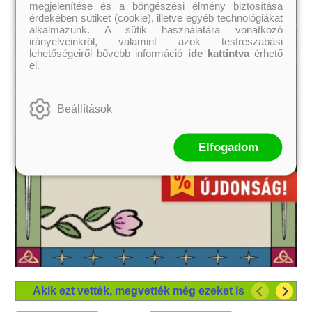
megjelenítése és a böngészési élmény biztosítása
érdekében sütiket (cookie), illetve egyéb technológiákat
alkalmazunk. A sütik használatára vonatkozó
irányelveinkről, valamint azok testreszabási
lehetőségeiről bővebb információ
ide kattintva
érhető
el.
Beállítások
Elfogadom
Akik ezt vették, megvették még ezeket is