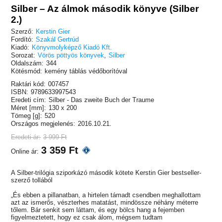
Silber – Az álmok második könyve (Silber
2.)
Szerző:
Kerstin Gier
Fordító:
Szakál Gertrúd
Kiadó:
Könyvmolyképző Kiadó Kft.
Sorozat:
Vörös pöttyös könyvek
,
Silber
Oldalszám:
344
Kötésmód:
kemény táblás védőborítóval
Raktári kód:
007457
ISBN:
9789633997543
Eredeti cím:
Silber - Das zweite Buch der Traume
Méret [mm]:
130 x 200
Tömeg [g]:
520
Országos megjelenés:
2016.10.21.
Eredeti ár:
3 999 Ft
3 359 Ft
Online ár:
A Silber-trilógia sziporkázó második kötete Kerstin Gier bestseller-
szerző tollából
„És ebben a pillanatban, a hirtelen támadt csendben meghallottam
azt az ismerős, vészterhes matatást, mindössze néhány méterre
tőlem. Bár senkit sem láttam, és egy bölcs hang a fejemben
figyelmeztetett, hogy ez csak álom, mégsem tudtam