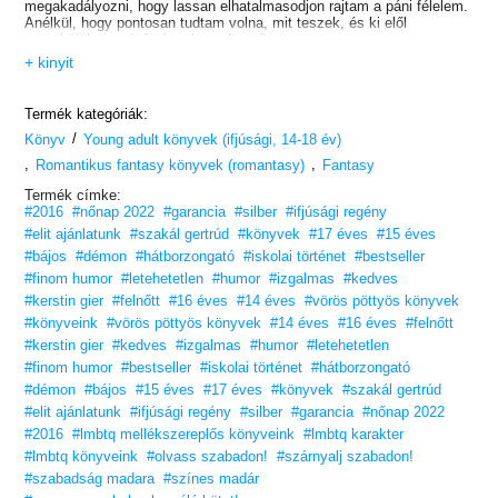
megakadályozni, hogy lassan elhatalmasodjon rajtam a páni félelem.
Anélkül, hogy pontosan tudtam volna, mit teszek, és ki elől
menekülök, ismét futásnak eredtem.”
+ kinyit
Liv meg van rökönyödve: Secrecy ismeri a legféltettebb titkait! De
hogyan tudhatta meg? És mit rejteget előle Henry? Vajon miféle sötét
alak garázdálkodik éjjelente az álomvilág végtelen folyosóin? És
Termék kategóriák:
miért kezdett el Liv húga, Mia hirtelen alva járni?
/
Könyv
Young adult könyvek (ifjúsági, 14-18 év)
A rémálmok, a rejtélyes találkozások és a vad üldözés nem épp a
,
,
Romantikus fantasy könyvek (romantasy)
Fantasy
pihentető alvás velejárói, ráadásul Livnek napközben is meg kell
küzdenie egy újdonsült patchwork család minden problémájával,
Termék címke:
beleértve az intrikus nagymamát is.
#2016
#nőnap 2022
#garancia
#silber
#ifjúsági regény
#elit ajánlatunk
#szakál gertrúd
#könyvek
#17 éves
#15 éves
Álmodj tovább, álmodó!
#bájos
#démon
#hátborzongató
#iskolai történet
#bestseller
#finom humor
#letehetetlen
#humor
#izgalmas
#kedves
#kerstin gier
#felnőtt
#16 éves
#14 éves
#vörös pöttyös könyvek
#könyveink
#vörös pöttyös könyvek
#14 éves
#16 éves
#felnőtt
#kerstin gier
#kedves
#izgalmas
#humor
#letehetetlen
#finom humor
#bestseller
#iskolai történet
#hátborzongató
#démon
#bájos
#15 éves
#17 éves
#könyvek
#szakál gertrúd
#elit ajánlatunk
#ifjúsági regény
#silber
#garancia
#nőnap 2022
#2016
#lmbtq mellékszereplős könyveink
#lmbtq karakter
#lmbtq könyveink
#olvass szabadon!
#szárnyalj szabadon!
#szabadság madara
#színes madár