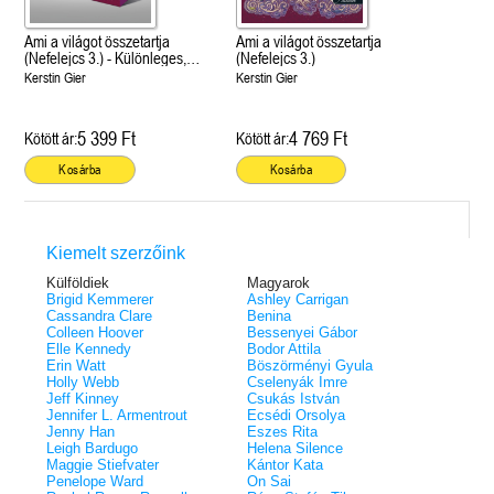
Ami a világot összetartja
Ami a világot összetartja
(Nefelejcs 3.) - Különleges,
(Nefelejcs 3.)
éldekorált kiadás!
Kerstin Gier
Kerstin Gier
5 399 Ft
4 769 Ft
Kötött ár:
Kötött ár:
Kosárba
Kosárba
Kiemelt szerzőink
Külföldiek
Magyarok
Brigid Kemmerer
Ashley Carrigan
Cassandra Clare
Benina
Colleen Hoover
Bessenyei Gábor
Elle Kennedy
Bodor Attila
Erin Watt
Böszörményi Gyula
Holly Webb
Cselenyák Imre
Jeff Kinney
Csukás István
Jennifer L. Armentrout
Ecsédi Orsolya
Jenny Han
Eszes Rita
Leigh Bardugo
Helena Silence
Maggie Stiefvater
Kántor Kata
Penelope Ward
On Sai