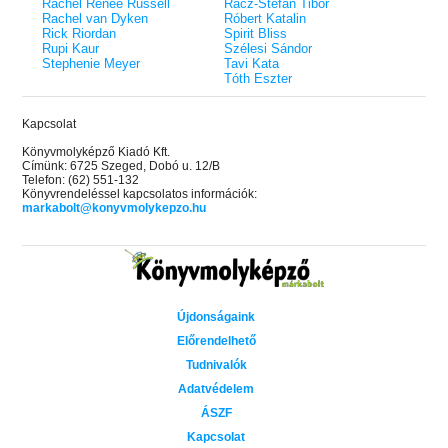
Rachel Renee Russell
Rácz-Stefán Tibor
Rachel van Dyken
Róbert Katalin
Rick Riordan
Spirit Bliss
Rupi Kaur
Szélesi Sándor
Stephenie Meyer
Tavi Kata
Tóth Eszter
Kapcsolat
Könyvmolyképző Kiadó Kft.
Címünk: 6725 Szeged, Dobó u. 12/B
Telefon: (62) 551-132
Könyvrendeléssel kapcsolatos információk:
markabolt@konyvmolykepzo.hu
Újdonságaink
Előrendelhető
Tudnivalók
Adatvédelem
ÁSZF
Kapcsolat