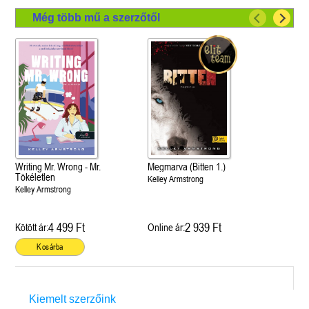
Még több mű a szerzőtől
Writing Mr. Wrong - Mr.
Megmarva (Bitten 1.)
Tökéletlen
Kelley Armstrong
Kelley Armstrong
4 499 Ft
2 939 Ft
Kötött ár:
Online ár:
Kosárba
Kiemelt szerzőink