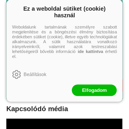
Ez a weboldal sütiket (cookie)
használ
Weboldalunk tartalmának személyre szabott
megjelenítése és a böngészési élmény biztosítása
érdekében sütiket (cookie), illetve egyéb technológiákat
alkalmazunk. A sütik használatára vonatkozó
irányelveinkről, valamint azok testreszabási
lehetőségeiről bővebb információ
ide kattintva
érhető
el.
Beállítások
Elfogadom
Kapcsolódó média