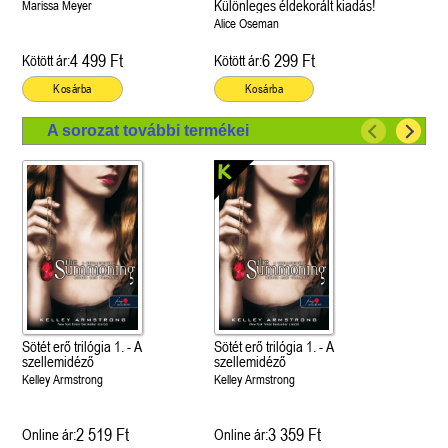
Különleges éldekorált kiadás!
Marissa Meyer
Alice Oseman
4 499 Ft
6 299 Ft
Kötött ár:
Kötött ár:
Kosárba
Kosárba
A sorozat további termékei
Sötét erő trilógia 1. - A
Sötét erő trilógia 1. - A
szellemidéző
szellemidéző
Kelley Armstrong
Kelley Armstrong
2 519 Ft
3 359 Ft
Online ár:
Online ár: