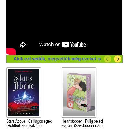
Akik ezt vették, megvették még ezeket is
Stars Above - Csillagos egek
Heartstopper - Fülig beléd
(Holdbéli krónikák 4,5)
zúgtam (Szívdobbanás 6.)