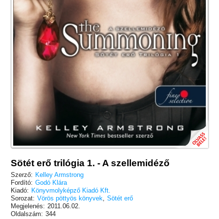
Sötét erő trilógia 1. - A szellemidéző
Szerző:
Kelley Armstrong
Fordító:
Godó Klára
Kiadó:
Könyvmolyképző Kiadó Kft.
Sorozat:
Vörös pöttyös könyvek
,
Sötét erő
Megjelenés:
2011.06.02.
Oldalszám:
344