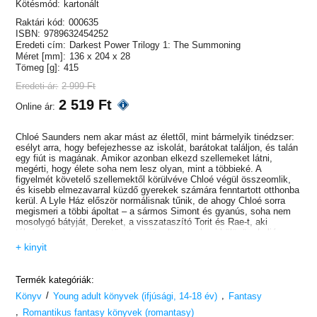
Kötésmód:
kartonált
Raktári kód:
000635
ISBN:
9789632454252
Eredeti cím:
Darkest Power Trilogy 1: The Summoning
Méret [mm]:
136 x 204 x 28
Tömeg [g]:
415
Eredeti ár:
2 999 Ft
2 519 Ft
Online ár:
Chloé Saunders nem akar mást az élettől, mint bármelyik tinédzser:
esélyt arra, hogy befejezhesse az iskolát, barátokat találjon, és talán
egy fiút is magának. Amikor azonban elkezd szellemeket látni,
megérti, hogy élete soha nem lesz olyan, mint a többieké. A
figyelmét követelő szellemektől körülvéve Chloé végül összeomlik,
és kisebb elmezavarral küzdő gyerekek számára fenntartott otthonba
kerül. A Lyle Ház először normálisnak tűnik, de ahogy Chloé sorra
megismeri a többi ápoltat – a sármos Simont és gyanús, soha nem
mosolygó bátyját, Dereket, a visszataszító Torit és Rae-t, aki
túlságosan is szereti a tüzet – rájön, hogy valami különös, baljós
dolog köti össze őket, amit nem lehet a szokásos „problémás a
+ kinyit
gyerek” viselkedéssel magyarázni. Ahogy együtt nemsokára azt is
felfedezik, hogy a Lyle Ház sem egy a szokásos otthonok közül…
Készülj fel!
Termék kategóriák:
/
,
Könyv
Young adult könyvek (ifjúsági, 14-18 év)
Fantasy
,
Romantikus fantasy könyvek (romantasy)