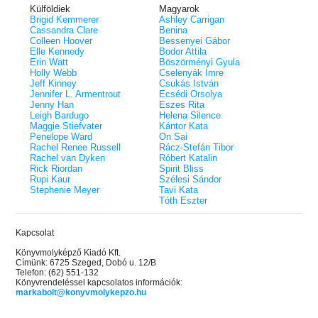
Külföldiek
Magyarok
Brigid Kemmerer
Ashley Carrigan
Cassandra Clare
Benina
Colleen Hoover
Bessenyei Gábor
Elle Kennedy
Bodor Attila
Erin Watt
Böszörményi Gyula
Holly Webb
Cselenyák Imre
Jeff Kinney
Csukás István
Jennifer L. Armentrout
Ecsédi Orsolya
Jenny Han
Eszes Rita
Leigh Bardugo
Helena Silence
Maggie Stiefvater
Kántor Kata
Penelope Ward
On Sai
Rachel Renee Russell
Rácz-Stefán Tibor
Rachel van Dyken
Róbert Katalin
Rick Riordan
Spirit Bliss
Rupi Kaur
Szélesi Sándor
Stephenie Meyer
Tavi Kata
Tóth Eszter
Kapcsolat
Könyvmolyképző Kiadó Kft.
Címünk: 6725 Szeged, Dobó u. 12/B
Telefon: (62) 551-132
Könyvrendeléssel kapcsolatos információk:
markabolt@konyvmolykepzo.hu