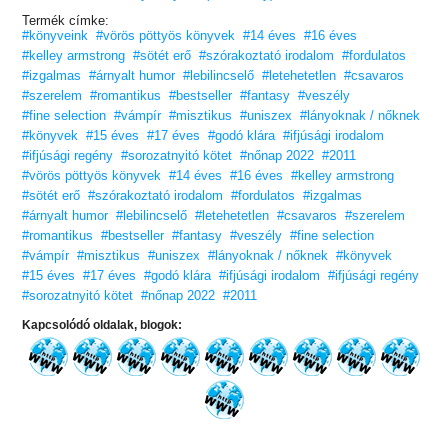
Termék címke:
#könyveink
#vörös pöttyös könyvek
#14 éves
#16 éves
#kelley armstrong
#sötét erő
#szórakoztató irodalom
#fordulatos
#izgalmas
#árnyalt humor
#lebilincselő
#letehetetlen
#csavaros
#szerelem
#romantikus
#bestseller
#fantasy
#veszély
#fine selection
#vámpír
#misztikus
#uniszex
#lányoknak / nőknek
#könyvek
#15 éves
#17 éves
#godó klára
#ifjúsági irodalom
#ifjúsági regény
#sorozatnyitó kötet
#nőnap 2022
#2011
#vörös pöttyös könyvek
#14 éves
#16 éves
#kelley armstrong
#sötét erő
#szórakoztató irodalom
#fordulatos
#izgalmas
#árnyalt humor
#lebilincselő
#letehetetlen
#csavaros
#szerelem
#romantikus
#bestseller
#fantasy
#veszély
#fine selection
#vámpír
#misztikus
#uniszex
#lányoknak / nőknek
#könyvek
#15 éves
#17 éves
#godó klára
#ifjúsági irodalom
#ifjúsági regény
#sorozatnyitó kötet
#nőnap 2022
#2011
Kapcsolódó oldalak, blogok: