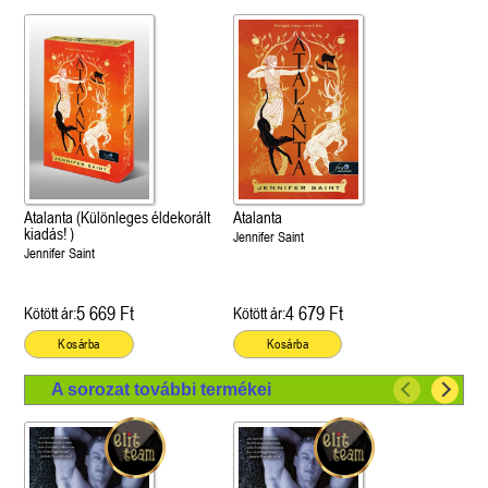
Atalanta (Különleges éldekorált
Atalanta
kiadás! )
Jennifer Saint
Jennifer Saint
5 669 Ft
4 679 Ft
Kötött ár:
Kötött ár:
Kosárba
Kosárba
A sorozat további termékei