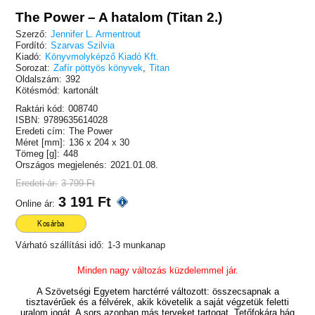
The Power – A hatalom (Titan 2.)
Szerző:
Jennifer L. Armentrout
Fordító:
Szarvas Szilvia
Kiadó:
Könyvmolyképző Kiadó Kft.
Sorozat:
Zafír pöttyös könyvek
,
Titan
Oldalszám:
392
Kötésmód:
kartonált
Raktári kód:
008740
ISBN:
9789635614028
Eredeti cím:
The Power
Méret [mm]:
136 x 204 x 30
Tömeg [g]:
448
Országos megjelenés:
2021.01.08.
Eredeti ár:
3 799 Ft
3 191 Ft
Online ár:
Kosárba
Várható szállítási idő:
1-3 munkanap
Minden nagy változás küzdelemmel jár.
A Szövetségi Egyetem harctérré változott: összecsapnak a
tisztavérűek és a félvérek, akik követelik a saját végzetük feletti
uralom jogát. A sors azonban más terveket tartogat. Tetőfokára hág