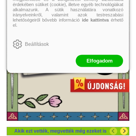
érdekében sütiket (cookie), illetve egyéb technológiákat
alkalmazunk. A sütik használatára vonatkozó
irányelveinkről, valamint azok testreszabási
lehetőségeiről bővebb információ
ide kattintva
érhető
el.
Beállítások
Elfogadom
Akik ezt vették, megvették még ezeket is