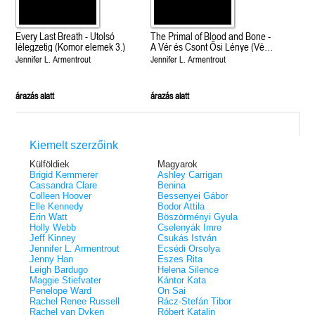
Every Last Breath - Utolsó
The Primal of Blood and Bone -
lélegzetig (Komor elemek 3.)
A Vér és Csont Ősi Lénye (Vér
és hamu 6.)
Jennifer L. Armentrout
Jennifer L. Armentrout
árazás alatt
árazás alatt
Kiemelt szerzőink
Külföldiek
Magyarok
Brigid Kemmerer
Ashley Carrigan
Cassandra Clare
Benina
Colleen Hoover
Bessenyei Gábor
Elle Kennedy
Bodor Attila
Erin Watt
Böszörményi Gyula
Holly Webb
Cselenyák Imre
Jeff Kinney
Csukás István
Jennifer L. Armentrout
Ecsédi Orsolya
Jenny Han
Eszes Rita
Leigh Bardugo
Helena Silence
Maggie Stiefvater
Kántor Kata
Penelope Ward
On Sai
Rachel Renee Russell
Rácz-Stefán Tibor
Rachel van Dyken
Róbert Katalin