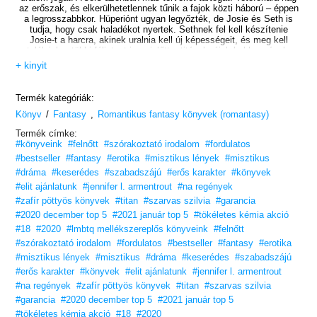
az erőszak, és elkerülhetetlennek tűnik a fajok közti háború – éppen
a legrosszabbkor. Hüperiónt ugyan legyőzték, de Josie és Seth is
tudja, hogy csak haladékot nyertek. Sethnek fel kell készítenie
Josie-t a harcra, akinek uralnia kell új képességeit, és meg kell
találniuk a többi félistent is, mielőtt a titánok rájuk bukkannának.
+ kinyit
Az istenek azonban még náluk is nagyobb fenyegetéstől tartanak.
Egy csordányi kiéhezett titánnál csak egy fékevesztett apollüón
Termék kategóriák:
veszélyesebb. A Josie-ban rejlő aether erősen vonzza Sethet. Mikor
/
,
Könyv
a vágy és a szerelem utat ad a hatalomnak, tudja, hogy Josie
Fantasy
Romantikus fantasy könyvek (romantasy)
közelsége nemcsak a lányra, hanem mindenkire nézve veszélyes,
Termék címke:
de Josie elengedéséhez olyan önzetlenségre van szükség, ami nem
#könyveink
#felnőtt
#szórakoztató irodalom
#fordulatos
Seth stílusa. A múlt ösvénye a jövő útjává válik. A titánveszély
pusztító következményekkel jár, és a hatalom sötét csábítása ismét
#bestseller
#fantasy
#erotika
#misztikus lények
#misztikus
befonja Sethet. Josie ezúttal talán nem tudja őt visszatartani.
#dráma
#keserédes
#szabadszájú
#erős karakter
#könyvek
#elit ajánlatunk
#jennifer l. armentrout
#na regények
Hatalom és szerelem harca. Éld át az izgalmait!
#zafír pöttyös könyvek
#titan
#szarvas szilvia
#garancia
„A hatalom teljesen kifacsart! Az adrenalinszintem még mindig az
#2020 december top 5
#2021 január top 5
#tökéletes kémia akció
egeket
#18
#2020
#lmbtq mellékszereplős könyveink
#felnőtt
verte az utolsó néhány jelenet után, egyre csak törölgettem a
könnyeimet,
#szórakoztató irodalom
#fordulatos
#bestseller
#fantasy
#erotika
és csak nem akart elmúlni a szívfájdalom, a félelem és az idegesség
#misztikus lények
#misztikus
#dráma
#keserédes
#szabadszájú
sem!”
#erős karakter
#könyvek
#elit ajánlatunk
#jennifer l. armentrout
– Star-crossed Book Blog –
#na regények
#zafír pöttyös könyvek
#titan
#szarvas szilvia
„Minden egyes kötet után egyre jobban szeretem az írónőt.
#garancia
#2020 december top 5
#2021 január top 5
Valahányszor belekezdek egy könyvébe, megszűnik az idő. Eléri,
#tökéletes kémia akció
#18
#2020
hogy kötődjek