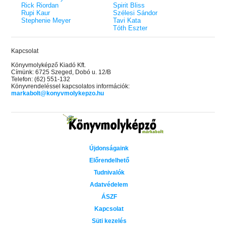
Rick Riordan
Spirit Bliss
Rupi Kaur
Szélesi Sándor
Stephenie Meyer
Tavi Kata
Tóth Eszter
Kapcsolat
Könyvmolyképző Kiadó Kft.
Címünk: 6725 Szeged, Dobó u. 12/B
Telefon: (62) 551-132
Könyvrendeléssel kapcsolatos információk:
markabolt@konyvmolykepzo.hu
Újdonságaink
Előrendelhető
Tudnivalók
Adatvédelem
ÁSZF
Kapcsolat
Süti kezelés