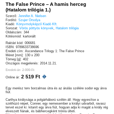
The False Prince – A hamis herceg
(Hatalom trilógia 1.)
Szerző:
Jennifer A. Nielsen
Fordító:
Szujer Orsolya
Kiadó:
Könyvmolyképző Kiadó Kft.
Sorozat:
Vörös pöttyös könyvek
,
Hatalom trilógia
Oldalszám:
344
Kötésmód:
kartonált
Raktári kód:
006681
ISBN:
9789633738696
Eredeti cím:
Ascendance Trilogy 1: The False Prince
Méret [mm]:
130 x 200
Tömeg [g]:
402
Országos megjelenés:
2014.11.21.
Eredeti ár:
2 999 Ft
2 519 Ft
Online ár:
Egy merész terv borzalmas útra és az árulás szélére sodor egy árva
fiút.
Carthya királysága a polgárháború szélén áll. Hogy egyesítse a
széthúzó népet, Conner, egy nemesember a királyi udvarból, ravasz
tervet eszel ki: kitanít egy árva fiút, hogyan adja ki magát a király rég
elveszett fiának, és bábhercegként trónra ülteti.