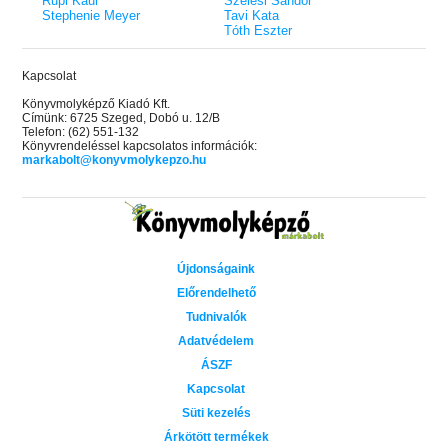
Rupi Kaur
Szélesi Sándor
Stephenie Meyer
Tavi Kata
Tóth Eszter
Kapcsolat
Könyvmolyképző Kiadó Kft.
Címünk: 6725 Szeged, Dobó u. 12/B
Telefon: (62) 551-132
Könyvrendeléssel kapcsolatos információk:
markabolt@konyvmolykepzo.hu
Újdonságaink
Előrendelhető
Tudnivalók
Adatvédelem
ÁSZF
Kapcsolat
Süti kezelés
Árkötött termékek