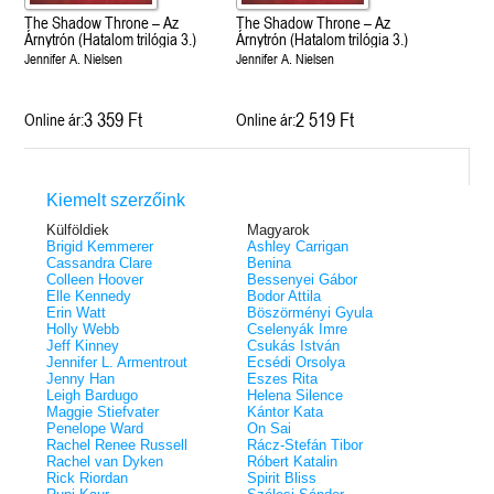
The Shadow Throne – Az
The Shadow Throne – Az
Árnytrón (Hatalom trilógia 3.)
Árnytrón (Hatalom trilógia 3.)
Jennifer A. Nielsen
Jennifer A. Nielsen
3 359 Ft
2 519 Ft
Online ár:
Online ár:
Kiemelt szerzőink
Külföldiek
Magyarok
Brigid Kemmerer
Ashley Carrigan
Cassandra Clare
Benina
Colleen Hoover
Bessenyei Gábor
Elle Kennedy
Bodor Attila
Erin Watt
Böszörményi Gyula
Holly Webb
Cselenyák Imre
Jeff Kinney
Csukás István
Jennifer L. Armentrout
Ecsédi Orsolya
Jenny Han
Eszes Rita
Leigh Bardugo
Helena Silence
Maggie Stiefvater
Kántor Kata
Penelope Ward
On Sai
Rachel Renee Russell
Rácz-Stefán Tibor
Rachel van Dyken
Róbert Katalin
Rick Riordan
Spirit Bliss