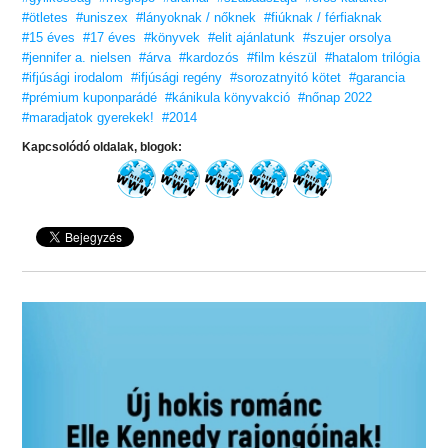
#ötletes
#uniszex
#lányoknak / nőknek
#fiúknak / férfiaknak
#15 éves
#17 éves
#könyvek
#elit ajánlatunk
#szujer orsolya
#jennifer a. nielsen
#árva
#kardozós
#film készül
#hatalom trilógia
#ifjúsági irodalom
#ifjúsági regény
#sorozatnyitó kötet
#garancia
#prémium kuponparádé
#kánikula könyvakció
#nőnap 2022
#maradjatok gyerekek!
#2014
Kapcsolódó oldalak, blogok: