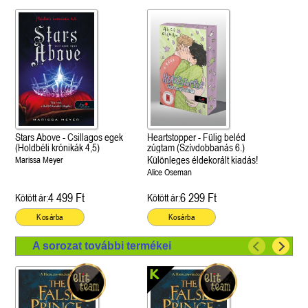
Stars Above - Csillagos egek
Heartstopper - Fülig beléd
(Holdbéli krónikák 4,5)
zúgtam (Szívdobbanás 6.)
Különleges éldekorált kiadás!
Marissa Meyer
Alice Oseman
4 499 Ft
6 299 Ft
Kötött ár:
Kötött ár:
Kosárba
Kosárba
A sorozat további termékei