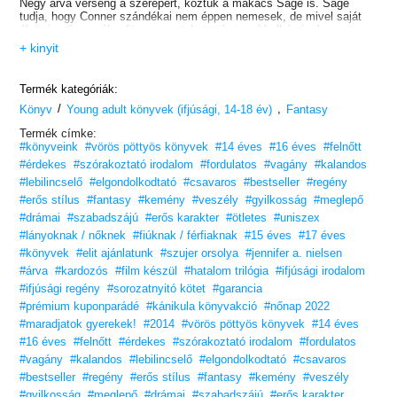
Négy árva verseng a szerepért, köztük a makacs Sage is. Sage
tudja, hogy Conner szándékai nem éppen nemesek, de mivel saját
élete is cérnaszálon függ, nem tehet sokat – el kell érnie, hogy
Conner őt válassza, vagy nem kerül ki élve a kalandból.
+ kinyit
Ahogy Sage az omladozó árvaházból Conner bámulatos birtokára
kerül, egyre több hazugságra és árulásra derül fény, míg végül az
igazság is kiderül, ami Conner minden tervénél veszélyesebbnek
Termék kategóriák:
bizonyulhat.
/
,
Könyv
Young adult könyvek (ifjúsági, 14-18 év)
Fantasy
Hihetetlen kaland tele veszéllyel, izgalommal és hazugsággal, az
Termék címke:
utolsó oldalig fogva tartja az olvasót.
#könyveink
#vörös pöttyös könyvek
#14 éves
#16 éves
#felnőtt
#érdekes
#szórakoztató irodalom
#fordulatos
#vagány
#kalandos
#lebilincselő
#elgondolkodtató
#csavaros
#bestseller
#regény
#erős stílus
#fantasy
#kemény
#veszély
#gyilkosság
#meglepő
#drámai
#szabadszájú
#erős karakter
#ötletes
#uniszex
#lányoknak / nőknek
#fiúknak / férfiaknak
#15 éves
#17 éves
#könyvek
#elit ajánlatunk
#szujer orsolya
#jennifer a. nielsen
#árva
#kardozós
#film készül
#hatalom trilógia
#ifjúsági irodalom
#ifjúsági regény
#sorozatnyitó kötet
#garancia
#prémium kuponparádé
#kánikula könyvakció
#nőnap 2022
#maradjatok gyerekek!
#2014
#vörös pöttyös könyvek
#14 éves
#16 éves
#felnőtt
#érdekes
#szórakoztató irodalom
#fordulatos
#vagány
#kalandos
#lebilincselő
#elgondolkodtató
#csavaros
#bestseller
#regény
#erős stílus
#fantasy
#kemény
#veszély
#gyilkosság
#meglepő
#drámai
#szabadszájú
#erős karakter