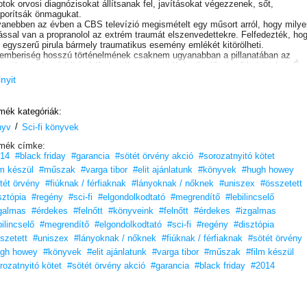
otok orvosi diagnózisokat állítsanak fel, javításokat végezzenek, sőt,
porítsák önmagukat.
anebben az évben a CBS televízió megismételt egy műsort arról, hogy milye
ással van a propranolol az extrém traumát elszenvedettekre. Felfedezték, ho
 egyszerű pirula bármely traumatikus esemény emlékét kitörölheti.
emberiség hosszú történelmének csaknem ugyanabban a pillanatában az
erek annak módját is felfedezték, miként idézhetik elő végső bukásukat. És
született annak képessége is, hogy erről örökre megfeledkezzenek.
inyit
mék kategóriák:
/
nyv
Sci-fi könyvek
mék címke:
14
#black friday
#garancia
#sötét örvény akció
#sorozatnyitó kötet
lm készül
#műszak
#varga tibor
#elit ajánlatunk
#könyvek
#hugh howey
tét örvény
#fiúknak / férfiaknak
#lányoknak / nőknek
#uniszex
#összetett
sztópia
#regény
#sci-fi
#elgondolkodtató
#megrendítő
#lebilincselő
galmas
#érdekes
#felnőtt
#könyveink
#felnőtt
#érdekes
#izgalmas
bilincselő
#megrendítő
#elgondolkodtató
#sci-fi
#regény
#disztópia
szetett
#uniszex
#lányoknak / nőknek
#fiúknak / férfiaknak
#sötét örvény
gh howey
#könyvek
#elit ajánlatunk
#varga tibor
#műszak
#film készül
rozatnyitó kötet
#sötét örvény akció
#garancia
#black friday
#2014