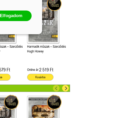
Elfogadom
szak – Szerződés
Harmadik műszak – Szerződés
y
Hugh Howey
679 Ft
2 519 Ft
Online ár:
ba
Kosárba