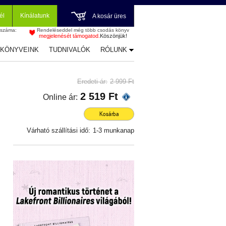
él
Kínálatunk
A kosár üres
 száma:
Rendeléseddel még több csodás könyv
megjelenését támogatod.
Köszönjük!
-KÖNYVEINK
TUDNIVALÓK
RÓLUNK
Eredeti ár:
2 999 Ft
2 519 Ft
Online ár:
Kosárba
Várható szállítási idő:
1-3 munkanap