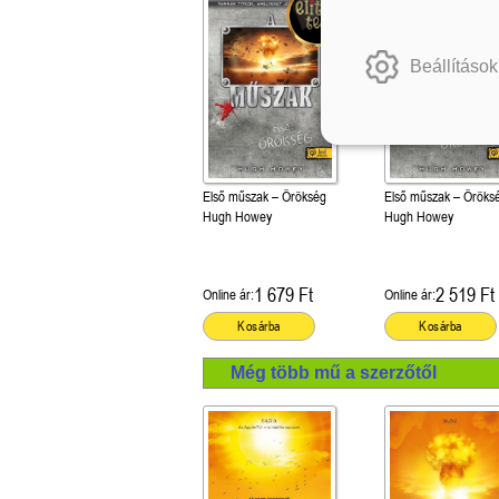
Beállítások
Első műszak – Örökség
Első műszak – Öröks
Hugh Howey
Hugh Howey
1 679 Ft
2 519 Ft
Online ár:
Online ár:
Kosárba
Kosárba
Még több mű a szerzőtől