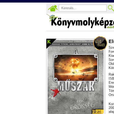
El
Sze
For
Kia
Sor
Old
Köt
Rak
ISB
Ere
Mér
Töm
Ors
Kor
200
ala