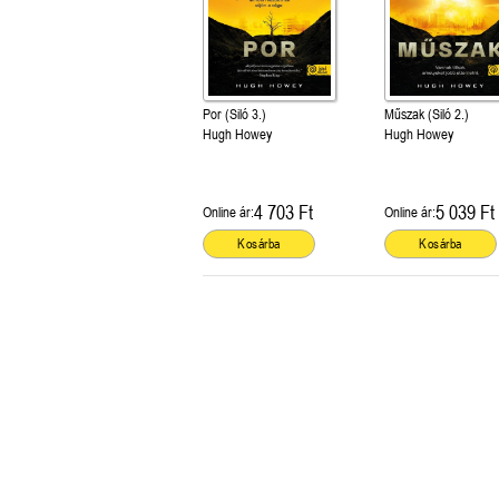
Por (Siló 3.)
Műszak (Siló 2.)
Hugh Howey
Hugh Howey
4 703 Ft
5 039 Ft
Online ár:
Online ár:
Kosárba
Kosárba