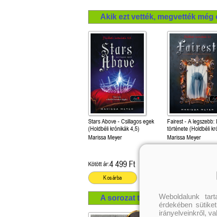
Akik ezt vették, megvették még 
Stars Above - Csillagos egek
Fairest - A legszebb:
(Holdbéli krónikák 4,5)
története (Holdbéli kr
3,5)
Marissa Meyer
Marissa Meyer
4 499 Ft
2 699 Ft
Kötött ár:
Kötött ár:
Kosárba
Kosárba
Weboldalunk tar
A sorozat további termékei
érdekében sütiket
irányelveinkről, v