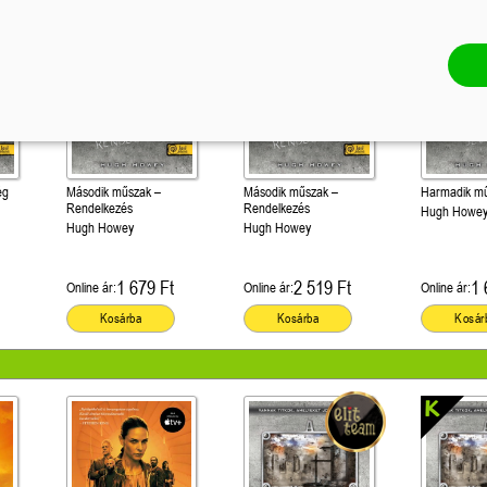
ég
Második műszak –
Második műszak –
Harmadik mű
Rendelkezés
Rendelkezés
Hugh Howe
Hugh Howey
Hugh Howey
1 679 Ft
2 519 Ft
1 
Online ár:
Online ár:
Online ár:
Kosárba
Kosárba
Kosár