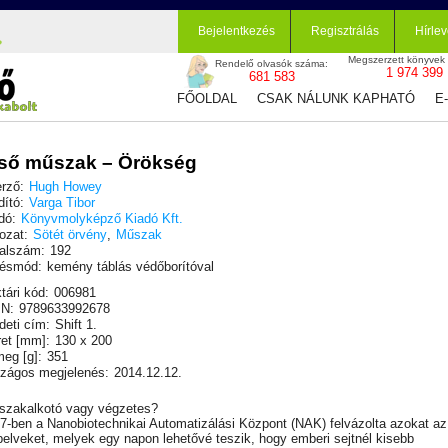
Bejelentkezés
Regisztrálás
Hírlev
Megszerzett könyvek
Rendelő olvasók száma:
1 974 399
681 583
FŐOLDAL
CSAK NÁLUNK KAPHATÓ
E
ső műszak – Örökség
rző:
Hugh Howey
dító:
Varga Tibor
dó:
Könyvmolyképző Kiadó Kft.
ozat:
Sötét örvény
,
Műszak
alszám:
192
ésmód:
kemény táblás védőborítóval
tári kód:
006981
N:
9789633992678
deti cím:
Shift 1.
et [mm]:
130 x 200
eg [g]:
351
zágos megjelenés:
2014.12.12.
szakalkotó vagy végzetes?
7-ben a Nanobiotechnikai Automatizálási Központ (NAK) felvázolta azokat az
pelveket, melyek egy napon lehetővé teszik, hogy emberi sejtnél kisebb