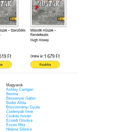
szak – Szerződés
Második műszak –
Rendelkezés
y
Hugh Howey
519 Ft
1 679 Ft
Online ár:
ba
Kosárba
Magyarok
Ashley Carrigan
Benina
Bessenyei Gábor
Bodor Attila
Böszörményi Gyula
Cselenyák Imre
Csukás István
Ecsédi Orsolya
Eszes Rita
Helena Silence