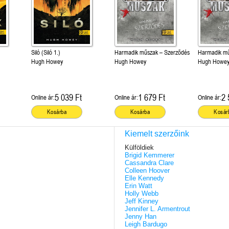
Siló (Siló 1.)
Harmadik műszak – Szerződés
Harmadik mű
Hugh Howey
Hugh Howey
Hugh Howe
5 039 Ft
1 679 Ft
2 
Online ár:
Online ár:
Online ár:
Kosárba
Kosárba
Kosár
Kiemelt szerzőink
Külföldiek
Brigid Kemmerer
Cassandra Clare
Colleen Hoover
Elle Kennedy
Erin Watt
Holly Webb
Jeff Kinney
Jennifer L. Armentrout
Jenny Han
Leigh Bardugo