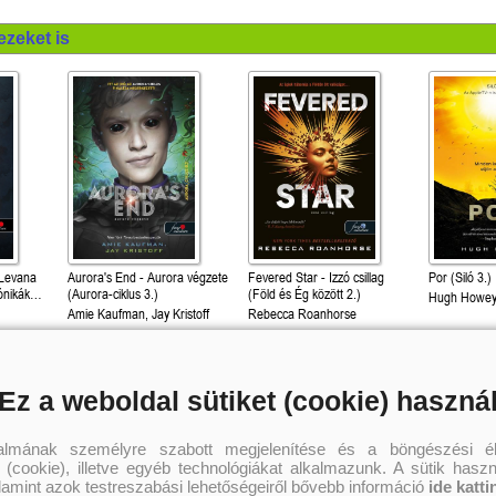
ezeket is
 Levana
Aurora's End - Aurora végzete
Fevered Star - Izzó csillag
Por (Siló 3.)
ónikák
(Aurora-ciklus 3.)
(Föld és Ég között 2.)
Hugh Howe
Amie Kaufman, Jay Kristoff
Rebecca Roanhorse
4 787 Ft
4 535 Ft
4 
Online ár:
Online ár:
Online ár:
Ez a weboldal sütiket (cookie) haszná
Kosárba
Kosárba
Kosár
talmának személyre szabott megjelenítése és a böngészési él
 (cookie), illetve egyéb technológiákat alkalmazunk. A sütik hasz
alamint azok testreszabási lehetőségeiről bővebb információ
ide katti