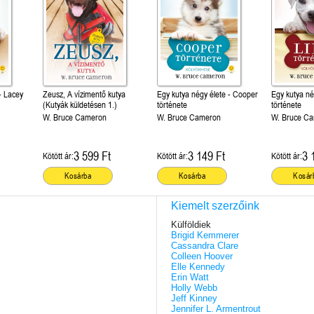
- Lacey
Zeusz, A vízimentő kutya
Egy kutya négy élete - Cooper
Egy kutya nég
(Kutyák küldetésen 1.)
története
története
W. Bruce Cameron
W. Bruce Cameron
W. Bruce C
3 599 Ft
3 149 Ft
3 
Kötött ár:
Kötött ár:
Kötött ár:
Kosárba
Kosárba
Kosár
Kiemelt szerzőink
Külföldiek
Brigid Kemmerer
Cassandra Clare
Colleen Hoover
Elle Kennedy
Erin Watt
Holly Webb
Jeff Kinney
Jennifer L. Armentrout