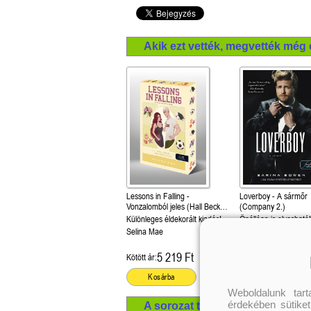
Akik ezt vették, megvették még 
Lessons in Falling -
Loverboy - A sármőr
Vonzalomból jeles (Hall Beck
(Company 2.)
University 3.)
Különleges éldekorált kiadás!
Önállóan is olvasható
Selina Mae
Sarina Bowen
5 219 Ft
4 049 Ft
Kötött ár:
Kötött ár:
Kosárba
Kosárba
Weboldalunk tar
érdekében sütiket
A sorozat további termékei