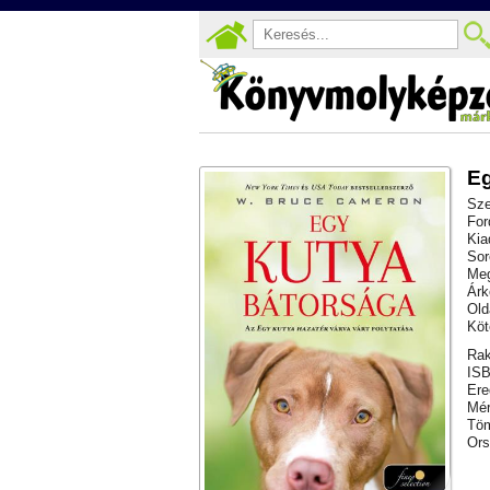
Eg
Sze
For
Kia
Sor
Meg
Árk
Old
Köt
Rak
ISB
Ere
Mér
Töm
Ors