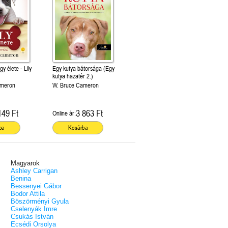
y élete - Lily
Egy kutya bátorsága (Egy
kutya hazatér 2.)
ameron
W. Bruce Cameron
149 Ft
3 863 Ft
Online ár:
ba
Kosárba
Magyarok
Ashley Carrigan
Benina
Bessenyei Gábor
Bodor Attila
Böszörményi Gyula
Cselenyák Imre
Csukás István
Ecsédi Orsolya