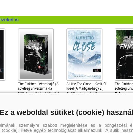
– Library Journal
Mélyedj el! Kapcsolj ki! Légy jelen!
16 éves kortól
ezeket is
ajánljuk!
The Finisher - Végrehajtó (A
A Little Too Close – Kicsit túl
The Finisher
sötétség univerzuma 4.)
közel (A Madigan-hegy 2.)
sötétség uni
!
Különleges éldekorált kiadás!
Önállóan is olvasható!
RuNyx
RuNyx
Rebecca Yarros
5 399 Ft
4 499 Ft
4 
Kötött ár:
Kötött ár:
Kötött ár:
Ez a weboldal sütiket (cookie) haszná
Kosárba
Kosárba
Kosár
talmának személyre szabott megjelenítése és a böngészési él
 (cookie), illetve egyéb technológiákat alkalmazunk. A sütik hasz