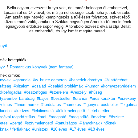
Bella egykor elveszett kutya volt, de immár boldogan él embereivel,
Lucasszal és Oliviával, és múltja nehézségei csak néha jutnak eszébe.
Ám aztán egy hétvégi kempingezés a túlélésért folytatott, szívet tépő
küzdelemmé válik, amikor a Sziklás-hegységen Amerika történelmének
legnagyobb erdőtüze söpör végig. A tomboló tűzvész elválasztja Bellát
az embereitől, és így ismét magára marad.
Miközben egyedül bandukol a vadonban, Bellára hirtelen ismerős
feladat hárul: kénytelen gondoskodni két védtelen pumakölyökről.
inyit
Így két egyaránt sürgető cél között őrlődik: mindennél jobban szeretne
hazatalálni Lucashoz és Oliviához, de nem hagyhatja magára új családját
 veszélyeket rejtő erdőben. Hiszen a sűrű rengetegben ragadozók vadásznak,
mék kategóriák:
és minden csapáson fenyegető lángok állják el az útjukat.
/
nyv
Romantikus könyvek (nem fantasy)
Visszatérhet Bella oda, ahová valójában tartozik?
mék címke:
nyvek
#garancia
#w. bruce cameron
#benedek dorottya
#állattörténet
Az
Egy kutya hazatér
folytatása nem csupán egy pergő kalandregény
rátság
#bizalom
#család
#családi problémák
#humor
#környezetvédelem
vagy egy odaadó kutya küzdelme a túlélésért. Ez a történet arra
ösztönöz minket, hogy mi is higgyünk úgy a kutyáinkban,
ökbefogadás
#összefogás
#szerelem
#veszély
#hűség
ahogy ők hisznek bennünk.
tya-ember barátság
#bájos
#bestseller
#drámai
#erős karakter
#érzékeny
zelmes
#finom humor
#fordulatos
#humoros
#igényes bestseller
#izgalma
Éld át Bella újabb izgalmakkal teli kalandjait!
landos
#kedves
#lebilincselő
#lélekmelengető
#letehetetlen
„Egy újabb elbűvölő történet egy kivételes kutya-ember barátságról,
gával ragadó stílus
#mai
#megható
#megindító
#modern
#őszinte
tele szívfacsaró kalandokkal.”
letes
#pergő
#szívmelengető
#tanulságos
#lányoknak / nőknek
– Booklist
úknak / férfiaknak
#uniszex
#16 éves
#17 éves
#18 éves
„Vicces, szívet melengető és megható.”