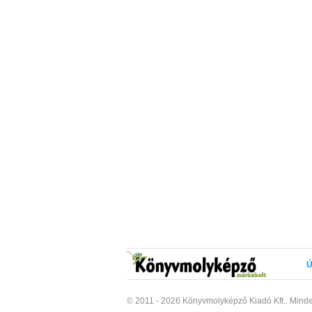
Ú
© 2011 - 2026 Könyvmolyképző Kiadó Kft..
Minde