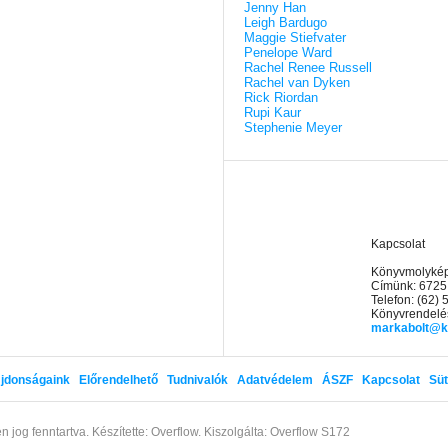
Jenny Han
Leigh Bardugo
Maggie Stiefvater
Penelope Ward
Rachel Renee Russell
Rachel van Dyken
Rick Riordan
Rupi Kaur
Stephenie Meyer
Kapcsolat
Könyvmolyképz
Címünk: 6725
Telefon: (62)
Könyvrendelés
markabolt@k
jdonságaink
Előrendelhető
Tudnivalók
Adatvédelem
ÁSZF
Kapcsolat
Süt
n jog fenntartva.
Készítette: Overflow.
Kiszolgálta: Overflow S172