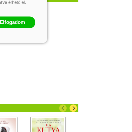
ntva
érhető el.
Elfogadom