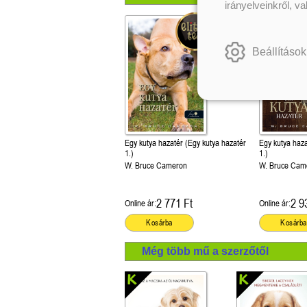
irányelveinkről, v
Beállítások
Egy kutya hazatér (Egy kutya hazatér
Egy kutya haza
1.)
1.)
W. Bruce Cameron
W. Bruce Cam
2 771 Ft
2 9
Online ár:
Online ár:
Kosárba
Kosárba
Még több mű a szerzőtől