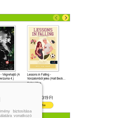
 - Végrehajtó (A
Lessons in Falling -
verzuma 4.)
Vonzalomból jeles (Hall Beck
University 3.)
Selina Mae
499 Ft
4 319 Ft
Kötött ár:
l
ba
Kosárba
mény biztosítása
nálatára vonatkozó