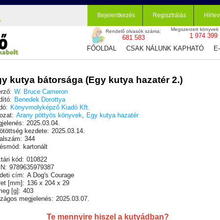
Bejelentkezés
Regisztrálás
Hírlev
Megszerzett könyvek
Rendelő olvasók száma:
1 974 399
681 583
FŐOLDAL
CSAK NÁLUNK KAPHATÓ
E
y kutya bátorsága (Egy kutya hazatér 2.)
rző:
W. Bruce Cameron
dító:
Benedek Dorottya
dó:
Könyvmolyképző Kiadó Kft.
ozat:
Arany pöttyös könyvek
,
Egy kutya hazatér
jelenés:
2025.03.04.
ötöttség kezdete:
2025.03.14.
alszám:
344
ésmód:
kartonált
tári kód:
010822
N:
9789635979387
deti cím:
A Dog's Courage
et [mm]:
136 x 204 x 29
eg [g]:
403
zágos megjelenés:
2025.03.07.
Te mennyire hiszel a kutyádban?