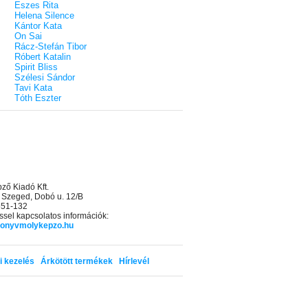
Eszes Rita
Helena Silence
Kántor Kata
On Sai
Rácz-Stefán Tibor
Róbert Katalin
Spirit Bliss
Szélesi Sándor
Tavi Kata
Tóth Eszter
ő Kiadó Kft.
 Szeged, Dobó u. 12/B
 551-132
sel kapcsolatos információk:
onyvmolykepzo.hu
i kezelés
Árkötött termékek
Hírlevél