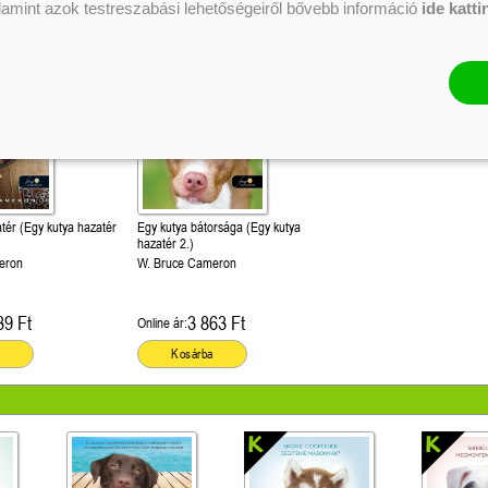
alamint azok testreszabási lehetőségeiről bővebb információ
ide katti
tér (Egy kutya hazatér
Egy kutya bátorsága (Egy kutya
hazatér 2.)
eron
W. Bruce Cameron
39 Ft
3 863 Ft
Online ár:
Kosárba