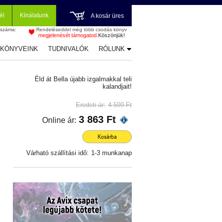
él
Kínálatunk
A kosár üres
 száma:
Rendeléseddel még több csodás könyv
megjelenését támogatod.
Köszönjük!
-KÖNYVEINK
TUDNIVALÓK
RÓLUNK
Éld át Bella újabb izgalmakkal teli
kalandjait!
Eredeti ár:
4 599 Ft
3 863 Ft
Online ár:
Kosárba
Várható szállítási idő:
1-3 munkanap