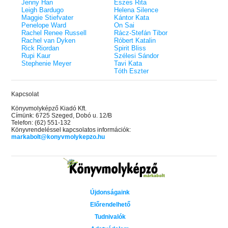
Jenny Han
Eszes Rita
Leigh Bardugo
Helena Silence
Maggie Stiefvater
Kántor Kata
Penelope Ward
On Sai
Rachel Renee Russell
Rácz-Stefán Tibor
Rachel van Dyken
Róbert Katalin
Rick Riordan
Spirit Bliss
Rupi Kaur
Szélesi Sándor
Stephenie Meyer
Tavi Kata
Tóth Eszter
Kapcsolat
Könyvmolyképző Kiadó Kft.
Címünk: 6725 Szeged, Dobó u. 12/B
Telefon: (62) 551-132
Könyvrendeléssel kapcsolatos információk:
markabolt@konyvmolykepzo.hu
Újdonságaink
Előrendelhető
Tudnivalók