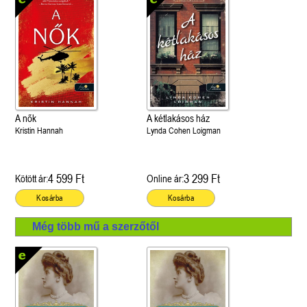
A nők
A kétlakásos ház
Kristin Hannah
Lynda Cohen Loigman
4 599 Ft
3 299 Ft
Kötött ár:
Online ár:
Kosárba
Kosárba
Még több mű a szerzőtől