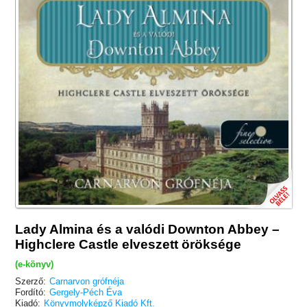
Lady Almina és a valódi Downton Abbey –
Highclere Castle elveszett öröksége
(e-könyv)
Szerző:
Carnarvon grófnéja
Fordító:
Gergely-Péch Éva
Kiadó:
Könyvmolyképző Kiadó Kft.