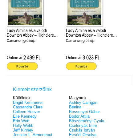
Lady Almina és a valódi
Lady Almina és a valódi
Downton Abbey – Highclere
Downton Abbey – Highclere
Castle elveszett öröksége
Castle elveszett öröksége
Carnarvon grófnéja
Carnarvon grófnéja
2 499 Ft
3 023 Ft
Online ár:
Online ár:
Kosárba
Kosárba
Kiemelt szerzőink
Külföldiek
Magyarok
Brigid Kemmerer
Ashley Carrigan
Cassandra Clare
Benina
Colleen Hoover
Bessenyei Gábor
Elle Kennedy
Bodor Attila
Erin Watt
Böszörményi Gyula
Holly Webb
Cselenyák Imre
Jeff Kinney
Csukás István
Jennifer L. Armentrout
Ecsédi Orsolya