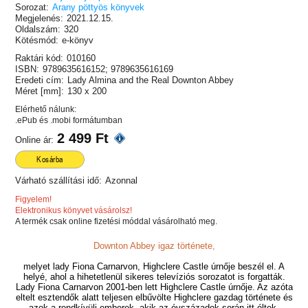
Sorozat:
Arany pöttyös könyvek
Megjelenés:
2021.12.15.
Oldalszám:
320
Kötésmód:
e-könyv
Raktári kód:
010160
ISBN:
9789635616152; 9789635616169
Eredeti cím:
Lady Almina and the Real Downton Abbey
Méret [mm]:
130 x 200
Elérhető nálunk:
.ePub és .mobi formátumban
2 499 Ft
Online ár:
Kosárba
Várható szállítási idő:
Azonnal
Figyelem!
Elektronikus könyvet vásárolsz!
A termék csak online fizetési móddal vásárolható meg.
Downton Abbey igaz története,
melyet lady Fiona Carnarvon, Highclere Castle úrnője beszél el. A
helyé, ahol a hihetetlenül sikeres televíziós sorozatot is forgatták.
Lady Fiona Carnarvon 2001-ben lett Highclere Castle úrnője. Az azóta
eltelt esztendők alatt teljesen elbűvölte Highclere gazdag története és
azok a rendkívüli emberek, akik az évszázadok során itt éltek.