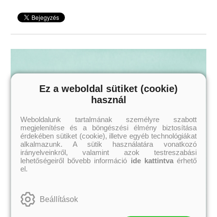
Mélyedj el! Kapcsolj ki! Légy jelen!
16 éves kortól ajánljuk!
Ez a weboldal sütiket (cookie)
használ
Weboldalunk tartalmának személyre szabott
megjelenítése és a böngészési élmény biztosítása
érdekében sütiket (cookie), illetve egyéb technológiákat
alkalmazunk. A sütik használatára vonatkozó
irányelveinkről, valamint azok testreszabási
lehetőségeiről bővebb információ
ide kattintva
érhető
el.
Beállítások