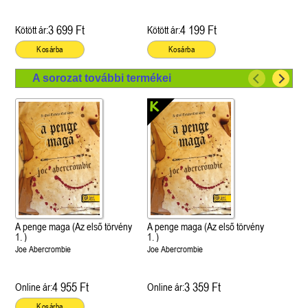
3 699 Ft
4 199 Ft
Kötött ár:
Kötött ár:
Kosárba
Kosárba
A sorozat további termékei
A penge maga (Az első törvény
A penge maga (Az első törvény
1. )
1. )
Joe Abercrombie
Joe Abercrombie
4 955 Ft
3 359 Ft
Online ár:
Online ár:
Kosárba