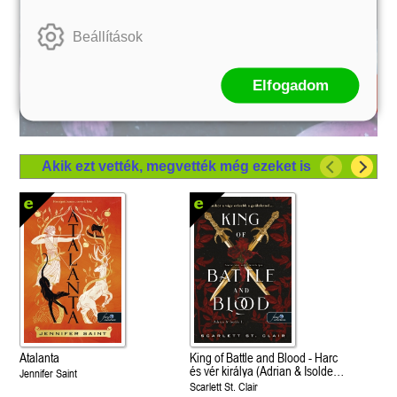
Beállítások
Elfogadom
Akik ezt vették, megvették még ezeket is
Atalanta
King of Battle and Blood - Harc
és vér királya (Adrian & Isolde
Jennifer Saint
1.)
Scarlett St. Clair