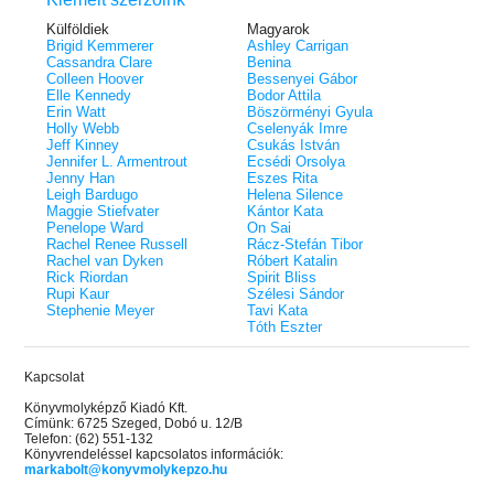
Külföldiek
Magyarok
Brigid Kemmerer
Ashley Carrigan
Cassandra Clare
Benina
Colleen Hoover
Bessenyei Gábor
Elle Kennedy
Bodor Attila
Erin Watt
Böszörményi Gyula
Holly Webb
Cselenyák Imre
Jeff Kinney
Csukás István
Jennifer L. Armentrout
Ecsédi Orsolya
Jenny Han
Eszes Rita
Leigh Bardugo
Helena Silence
Maggie Stiefvater
Kántor Kata
Penelope Ward
On Sai
Rachel Renee Russell
Rácz-Stefán Tibor
Rachel van Dyken
Róbert Katalin
Rick Riordan
Spirit Bliss
Rupi Kaur
Szélesi Sándor
Stephenie Meyer
Tavi Kata
Tóth Eszter
Kapcsolat
Könyvmolyképző Kiadó Kft.
Címünk: 6725 Szeged, Dobó u. 12/B
Telefon: (62) 551-132
Könyvrendeléssel kapcsolatos információk:
markabolt@konyvmolykepzo.hu