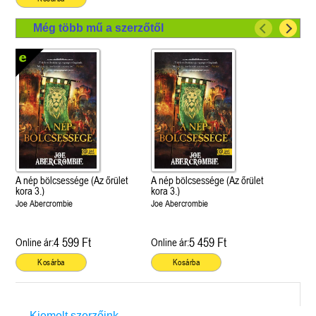
Még több mű a szerzőtől
A nép bölcsessége (Az őrület
A nép bölcsessége (Az őrület
kora 3.)
kora 3.)
Joe Abercrombie
Joe Abercrombie
4 599 Ft
5 459 Ft
Online ár:
Online ár:
Kosárba
Kosárba
Kiemelt szerzőink