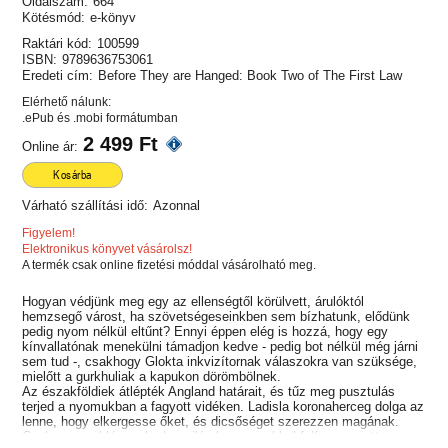
Oldalszám:
664
Kötésmód:
e-könyv
Raktári kód:
100599
ISBN:
9789636753061
Eredeti cím:
Before They are Hanged: Book Two of The First Law
Elérhető nálunk:
.ePub és .mobi formátumban
2 499 Ft
Online ár:
Kosárba
Várható szállítási idő:
Azonnal
Figyelem!
Elektronikus könyvet vásárolsz!
A termék csak online fizetési móddal vásárolható meg.
Hogyan védjünk meg egy az ellenségtől körülvett, árulóktól
hemzsegő várost, ha szövetségeseinkben sem bízhatunk, elődünk
pedig nyom nélkül eltűnt? Ennyi éppen elég is hozzá, hogy egy
kínvallatónak menekülni támadjon kedve - pedig bot nélkül még járni
sem tud -, csakhogy Glokta inkvizítornak válaszokra van szüksége,
mielőtt a gurkhuliak a kapukon dörömbölnek.
Az északföldiek átlépték Angland határait, és tűz meg pusztulás
terjed a nyomukban a fagyott vidéken. Ladisla koronaherceg dolga az
lenne, hogy elkergesse őket, és dicsőséget szerezzen magának.
Csak egy probléma akad: a világ legrosszabbul felfegyverzett,