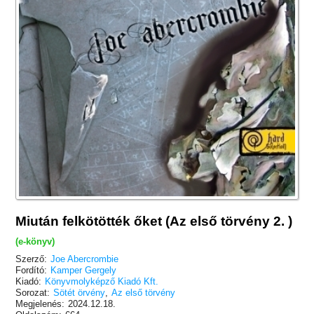
Miután felkötötték őket (Az első törvény 2. )
(e-könyv)
Szerző:
Joe Abercrombie
Fordító:
Kamper Gergely
Kiadó:
Könyvmolyképző Kiadó Kft.
Sorozat:
Sötét örvény
,
Az első törvény
Megjelenés:
2024.12.18.