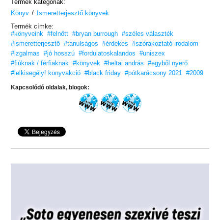
Termék kategóriák:
Közellenségek az igazságot tárja elénk.
/
Könyv
Ismeretterjesztő könyvek
Termék címke:
#könyveink
#felnőtt
#bryan burrough
#széles választék
#ismeretterjesztő
#tanulságos
#érdekes
#szórakoztató irodalom
#izgalmas
#jó hosszú
#fordulatoskalandos
#uniszex
#fiúknak / férfiaknak
#könyvek
#heltai andrás
#egyből nyerő
#lelkisegély! könyvakció
#black friday
#pótkarácsony 2021
#2009
Kapcsolódó oldalak, blogok: