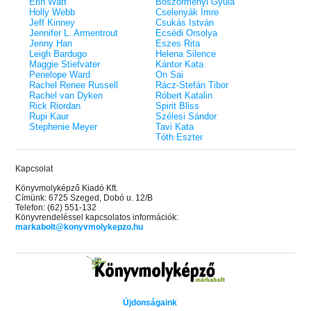
Erin Watt
Böszörményi Gyula
Holly Webb
Cselenyák Imre
Jeff Kinney
Csukás István
Jennifer L. Armentrout
Ecsédi Orsolya
Jenny Han
Eszes Rita
Leigh Bardugo
Helena Silence
Maggie Stiefvater
Kántor Kata
Penelope Ward
On Sai
Rachel Renee Russell
Rácz-Stefán Tibor
Rachel van Dyken
Róbert Katalin
Rick Riordan
Spirit Bliss
Rupi Kaur
Szélesi Sándor
Stephenie Meyer
Tavi Kata
Tóth Eszter
Kapcsolat
Könyvmolyképző Kiadó Kft.
Címünk: 6725 Szeged, Dobó u. 12/B
Telefon: (62) 551-132
Könyvrendeléssel kapcsolatos információk:
markabolt@konyvmolykepzo.hu
Újdonságaink