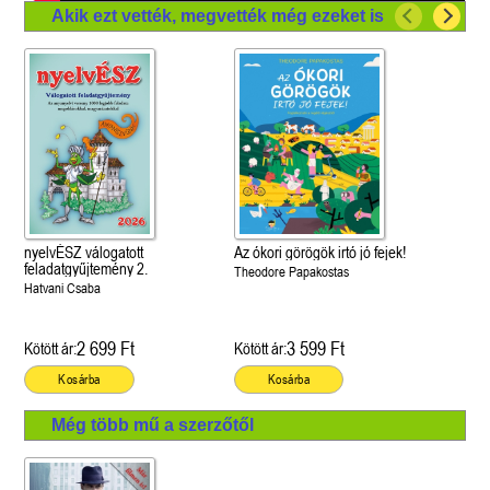
Akik ezt vették, megvették még ezeket is
nyelvÉSZ válogatott
Az ókori görögök irtó jó fejek!
feladatgyűjtemény 2.
Theodore Papakostas
Hatvani Csaba
2 699 Ft
3 599 Ft
Kötött ár:
Kötött ár:
Kosárba
Kosárba
Még több mű a szerzőtől