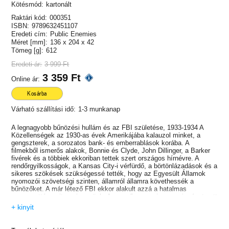
Kötésmód:
kartonált
Raktári kód:
000351
ISBN:
9789632451107
Eredeti cím:
Public Enemies
Méret [mm]:
136 x 204 x 42
Tömeg [g]:
612
Eredeti ár:
3 999 Ft
3 359 Ft
Online ár:
Kosárba
Várható szállítási idő:
1-3 munkanap
A legnagyobb bűnözési hullám és az FBI születése, 1933-1934 A
Közellenségek az 1930-as évek Amerikájába kalauzol minket, a
gengszterek, a sorozatos bank- és emberrablások korába. A
filmekből ismerős alakok, Bonnie és Clyde, John Dillinger, a Barker
fivérek és a többiek ekkoriban tettek szert országos hírnévre. A
rendőrgyilkosságok, a Kansas City-i vérfürdő, a börtönlázadások és a
sikeres szökések szükségessé tették, hogy az Egyesült Államok
nyomozói szövetségi szinten, államról államra követhessék a
bűnözőket. A már létező FBI ekkor alakult azzá a hatalmas
szervezetté, amit ma ismerünk. A szerző nagyapja maga is részt vett
Bonnie és Clyde üldözésében, így amikor az FBI-iratok kutathatóvá
+ kinyit
váltak, Bryan Burrough újságíró valóra válthatta gyerekkori álmát,
hogy megtudja, mi is történt azokban az években. Sok hollywoodi
film és számos könyv után a vérbeli krimiként is olvasható