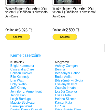
Wait with me – Várj velem (Várj
Wait with me – Várj velem (Várj
velem 1.) Önállóan is olvasható!
velem 1.) Önállóan is olvasható!
Amy Daws
Amy Daws
3 023 Ft
2 599 Ft
Online ár:
Online ár:
Kosárba
Kosárba
Kiemelt szerzőink
Külföldiek
Magyarok
Brigid Kemmerer
Ashley Carrigan
Cassandra Clare
Benina
Colleen Hoover
Bessenyei Gábor
Elle Kennedy
Bodor Attila
Erin Watt
Böszörményi Gyula
Holly Webb
Cselenyák Imre
Jeff Kinney
Csukás István
Jennifer L. Armentrout
Ecsédi Orsolya
Jenny Han
Eszes Rita
Leigh Bardugo
Helena Silence
Maggie Stiefvater
Kántor Kata
Penelope Ward
On Sai
Rachel Renee Russell
Rácz-Stefán Tibor