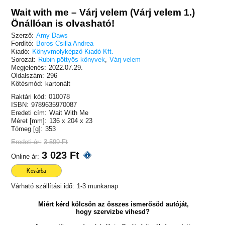
Wait with me – Várj velem (Várj velem 1.)
Önállóan is olvasható!
Szerző:
Amy Daws
Fordító:
Boros Csilla Andrea
Kiadó:
Könyvmolyképző Kiadó Kft.
Sorozat:
Rubin pöttyös könyvek
,
Várj velem
Megjelenés:
2022.07.29.
Oldalszám:
296
Kötésmód:
kartonált
Raktári kód:
010078
ISBN:
9789635970087
Eredeti cím:
Wait With Me
Méret [mm]:
136 x 204 x 23
Tömeg [g]:
353
Eredeti ár:
3 599 Ft
3 023 Ft
Online ár:
Kosárba
Várható szállítási idő:
1-3 munkanap
Miért kérd kölcsön az összes ismerősöd autóját,
hogy szervizbe vihesd?