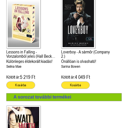
Lessons in Falling -
Loverboy - A sármőr (Company
Vonzalomból jeles (Hall Beck
2.)
University 3.)
Különleges éldekorált kiadás!
Önállóan is olvasható!
Selina Mae
Sarina Bowen
5 219 Ft
4 049 Ft
Kötött ár:
Kötött ár:
Kosárba
Kosárba
A sorozat további termékei