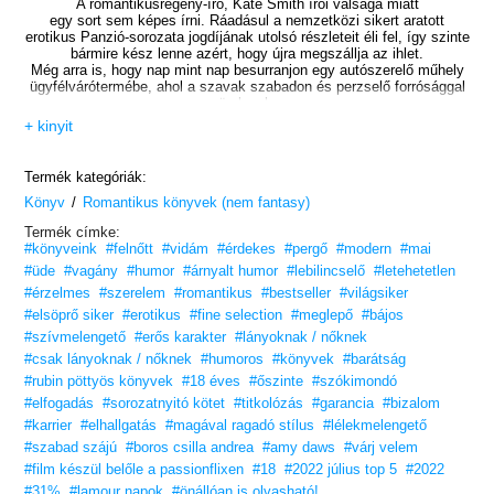
A romantikusregény-író, Kate Smith írói válsága miatt
egy sort sem képes írni. Ráadásul a nemzetközi sikert aratott
erotikus Panzió-sorozata jogdíjának utolsó részleteit éli fel, így szinte
bármire kész lenne azért, hogy újra megszállja az ihlet.
Még arra is, hogy nap mint nap besurranjon egy autószerelő műhely
ügyfélvárótermébe, ahol a szavak szabadon és perzselő forrósággal
ömlenek,
akárcsak az ingyen kávé.
+ kinyit
Sikerül észrevétlennek maradnia egészen addig, míg a
keménykötésű és jóképű autószerelőnek, Miles Hudsonnak fel nem
Termék kategóriák:
tűnik a furcsa kis vörös lány,
/
Könyv
Romantikus könyvek (nem fantasy)
aki a személyzeti bejáraton át lopakodik ki és be.
Termék címke:
A lány viszont túl izgalmasnak tűnik ahhoz, hogy csak úgy
#könyveink
#felnőtt
#vidám
#érdekes
#pergő
#modern
#mai
leleplezze.
És Kate-nek is kapóra jön, hogy első kézből szerezhet információkat
#üde
#vagány
#humor
#árnyalt humor
#lebilincselő
#letehetetlen
az új könyvötletéhez.
#érzelmes
#szerelem
#romantikus
#bestseller
#világsiker
#elsöprő siker
#erotikus
#fine selection
#meglepő
#bájos
Üdítően szellemes és megkapó romantikus történet,
a Passionflixen várható új film regényalapja.
#szívmelengető
#erős karakter
#lányoknak / nőknek
Töltődj fel vele!
#csak lányoknak / nőknek
#humoros
#könyvek
#barátság
#rubin pöttyös könyvek
#18 éves
#őszinte
#szókimondó
„Tréfás, szexi és szórakoztató. Kötelező olvasmány minden
romantikusregény-
#elfogadás
#sorozatnyitó kötet
#titkolózás
#garancia
#bizalom
rajongó számára. Amy Daws vidámabbá tette a napomat azzal,
#karrier
#elhallgatás
#magával ragadó stílus
#lélekmelengető
hogy megalkotta Kate és Miles történetét.”
– Shayna, goodreads.com
#szabad szájú
#boros csilla andrea
#amy daws
#várj velem
Szereted az érzéki, de tartalmas könyveket?
#film készül belőle a passionflixen
#18
#2022 július top 5
#2022
Vidd haza nyugodtan, tetszeni fog!
#31%
#lamour napok
#önállóan is olvasható!