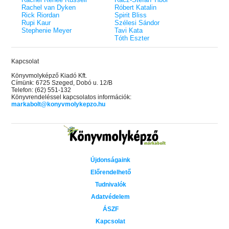
Rachel van Dyken
Róbert Katalin
Rick Riordan
Spirit Bliss
Rupi Kaur
Szélesi Sándor
Stephenie Meyer
Tavi Kata
Tóth Eszter
Kapcsolat
Könyvmolyképző Kiadó Kft.
Címünk: 6725 Szeged, Dobó u. 12/B
Telefon: (62) 551-132
Könyvrendeléssel kapcsolatos információk:
markabolt@konyvmolykepzo.hu
Újdonságaink
Előrendelhető
Tudnivalók
Adatvédelem
ÁSZF
Kapcsolat