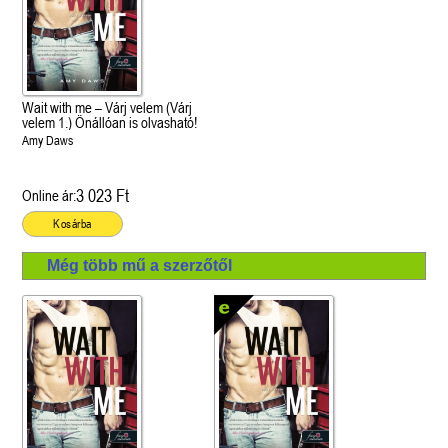
Wait with me – Várj velem (Várj
velem 1.) Önállóan is olvasható!
Amy Daws
3 023 Ft
Online ár:
Kosárba
Még több mű a szerzőtől