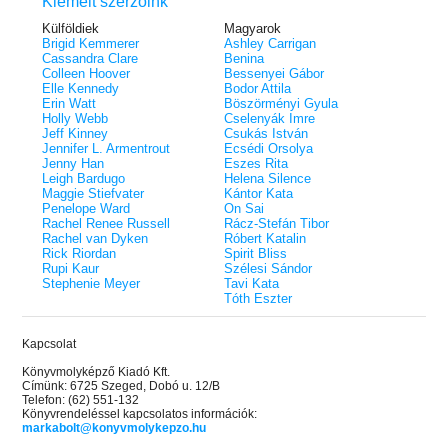
Kiemelt szerzőink
Külföldiek
Magyarok
Brigid Kemmerer
Ashley Carrigan
Cassandra Clare
Benina
Colleen Hoover
Bessenyei Gábor
Elle Kennedy
Bodor Attila
Erin Watt
Böszörményi Gyula
Holly Webb
Cselenyák Imre
Jeff Kinney
Csukás István
Jennifer L. Armentrout
Ecsédi Orsolya
Jenny Han
Eszes Rita
Leigh Bardugo
Helena Silence
Maggie Stiefvater
Kántor Kata
Penelope Ward
On Sai
Rachel Renee Russell
Rácz-Stefán Tibor
Rachel van Dyken
Róbert Katalin
Rick Riordan
Spirit Bliss
Rupi Kaur
Szélesi Sándor
Stephenie Meyer
Tavi Kata
Tóth Eszter
Kapcsolat
Könyvmolyképző Kiadó Kft.
Címünk: 6725 Szeged, Dobó u. 12/B
Telefon: (62) 551-132
Könyvrendeléssel kapcsolatos információk:
markabolt@konyvmolykepzo.hu