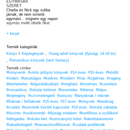
EGYMÁSBA
SZERET.
Charlie és Nick egy suliba
járnak, de nem ismerik
egymást... mígnem egy napon
egymás mellé ültetik őket.
Egykettőre összebarátkoznak,
Charlie pedig hamarosan
+ kinyit
belezúg Nickbe. Kár, hogy
semmi esélye nála: Nick tipikus
rögbis fiú, és biztos, hogy csak
Termék kategóriák:
a lányok érdeklik...
/
,
Ám a szerelem útjai kifürkészhetetlenek,
Könyv
Képregények
Young adult könyvek (ifjúsági, 14-18 év)
és mintha Nick egyre közvetlenebb lenne
,
Romantikus könyvek (nem fantasy)
Charlie-val...
Lehetséges, hogy Charlie érzései viszonzásra
Termék címke:
találnak? Derítsd ki te is!
#könyveink
#vörös pöttyös könyvek
#14 éves
#16 éves
#felnőtt
#vidám
#tanulságos
#kedves
#modern
#mai
#izgalmas
#vagány
Szereted a Vörös pöttyös könyveket?
Vidd haza nyugodtan! Tetszeni fog.
#letehetetlen
#elgondolkodtató
#megható
#érzelmes
#szerelem
#romantikus
#iskolai történet
#keserédes
#drámai
#bájos
14 éves kortól ajánljuk!
#képregény
#szívmelengető
#uniszex
#lányoknak / nőknek
#fiúknak / férfiaknak
#15 éves
#17 éves
#könyvek
#barátság
#család
#testvérek közötti kapcsolat
#18 éves
#iskolai zaklatás
#őszinte
#szókimondó
#ifjúsági irodalom
#konfliktus a szülőkkel
#elfogadás
#iskolai élet
#sorozatnyitó kötet
#identitáskeresés
#tabudöntögető
#kamaszkonfliktusok
#családi problémák