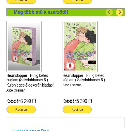
Még több mű a szerzőtől
Heartstopper - Fülig beléd
Heartstopper - Fülig beléd
zúgtam (Szívdobbanás 6.)
zúgtam ( Szívdobbanás 6.)
Különleges éldekorált kiadás!
Alice Oseman
Alice Oseman
6 299 Ft
5 399 Ft
Kötött ár:
Kötött ár:
Kosárba
Kosárba