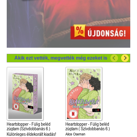
Akik ezt vették, megvették még ezeket is
Heartstopper - Fülig beléd
Heartstopper - Fülig beléd
zúgtam (Szívdobbanás 6.)
zúgtam ( Szívdobbanás 6.)
Különleges éldekorált kiadás!
Alice Oseman