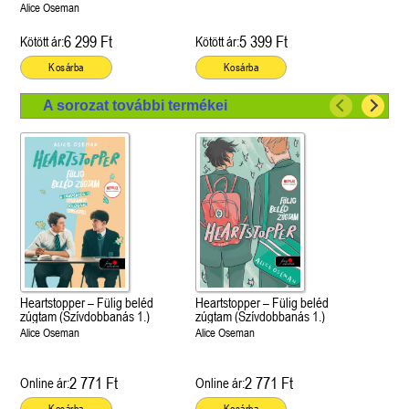
Alice Oseman
6 299 Ft
5 399 Ft
Kötött ár:
Kötött ár:
Kosárba
Kosárba
A sorozat további termékei
Heartstopper – Fülig beléd
Heartstopper – Fülig beléd
zúgtam (Szívdobbanás 1.)
zúgtam (Szívdobbanás 1.)
Alice Oseman
Alice Oseman
2 771 Ft
2 771 Ft
Online ár:
Online ár:
Kosárba
Kosárba