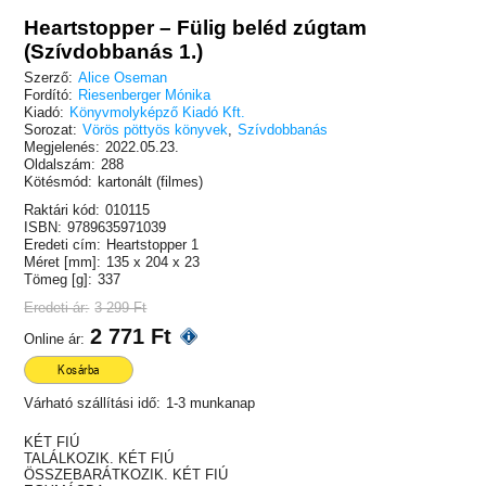
Heartstopper – Fülig beléd zúgtam
(Szívdobbanás 1.)
Szerző:
Alice Oseman
Fordító:
Riesenberger Mónika
Kiadó:
Könyvmolyképző Kiadó Kft.
Sorozat:
Vörös pöttyös könyvek
,
Szívdobbanás
Megjelenés:
2022.05.23.
Oldalszám:
288
Kötésmód:
kartonált (filmes)
Raktári kód:
010115
ISBN:
9789635971039
Eredeti cím:
Heartstopper 1
Méret [mm]:
135 x 204 x 23
Tömeg [g]:
337
Eredeti ár:
3 299 Ft
2 771 Ft
Online ár:
Kosárba
Várható szállítási idő:
1-3 munkanap
KÉT FIÚ
TALÁLKOZIK. KÉT FIÚ
ÖSSZEBARÁTKOZIK. KÉT FIÚ