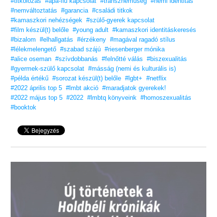
#titkolózás
#apa-fiú kapcsolat
#transzneműség
#nemi identitás
#nemváltoztatás
#garancia
#családi titkok
#kamaszkori nehézségek
#szülő-gyerek kapcsolat
#film készül(t) belőle
#young adult
#kamaszkori identitáskeresés
#bizalom
#elhallgatás
#érzékeny
#magával ragadó stílus
#lélekmelengető
#szabad szájú
#riesenberger mónika
#alice oseman
#szívdobbanás
#felnőtté válás
#biszexualitás
#gyermek-szülő kapcsolat
#másság (nemi és kulturális is)
#példa értékű
#sorozat készül(t) belőle
#lgbt+
#netflix
#2022 április top 5
#lmbt akció
#maradjatok gyerekek!
#2022 május top 5
#2022
#lmbtq könyveink
#homoszexualitás
#booktok