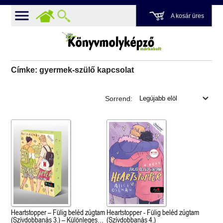
A kosár üres
Címke: gyermek-szülő kapcsolat
Sorrend:
Heartstopper – Fülig beléd zúgtam
Heartstopper - Fülig beléd zúgtam
(Szívdobbanás 3.) – Különleges
(Szívdobbanás 4.)