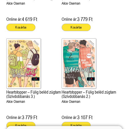
éldekorált kiadás!
Alice Oseman
Alice Oseman
4 619 Ft
3 779 Ft
Online ár:
Online ár:
Kosárba
Kosárba
Heartstopper – Fülig beléd zúgtam
Heartstopper – Fülig beléd zúgtam
(Szívdobbanás 3.)
(Szívdobbanás 2.)
Alice Oseman
Alice Oseman
3 779 Ft
3 107 Ft
Online ár:
Online ár:
Kosárba
Kosárba