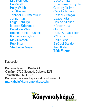
Elle Kennedy
Bodor Attila
Erin Watt
Böszörményi Gyula
Holly Webb
Cselenyák Imre
Jeff Kinney
Csukás István
Jennifer L. Armentrout
Ecsédi Orsolya
Jenny Han
Eszes Rita
Leigh Bardugo
Helena Silence
Maggie Stiefvater
Kántor Kata
Penelope Ward
On Sai
Rachel Renee Russell
Rácz-Stefán Tibor
Rachel van Dyken
Róbert Katalin
Rick Riordan
Spirit Bliss
Rupi Kaur
Szélesi Sándor
Stephenie Meyer
Tavi Kata
Tóth Eszter
Kapcsolat
Könyvmolyképző Kiadó Kft.
Címünk: 6725 Szeged, Dobó u. 12/B
Telefon: (62) 551-132
Könyvrendeléssel kapcsolatos információk:
markabolt@konyvmolykepzo.hu