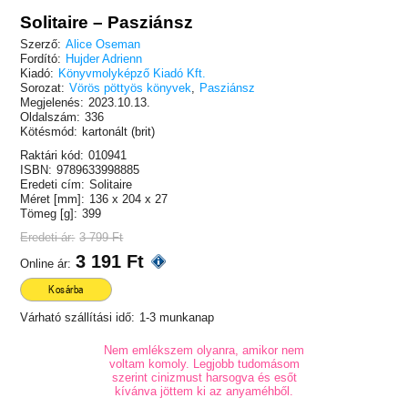
Solitaire – Pasziánsz
Szerző:
Alice Oseman
Fordító:
Hujder Adrienn
Kiadó:
Könyvmolyképző Kiadó Kft.
Sorozat:
Vörös pöttyös könyvek
,
Pasziánsz
Megjelenés:
2023.10.13.
Oldalszám:
336
Kötésmód:
kartonált (brit)
Raktári kód:
010941
ISBN:
9789633998885
Eredeti cím:
Solitaire
Méret [mm]:
136 x 204 x 27
Tömeg [g]:
399
Eredeti ár:
3 799 Ft
3 191 Ft
Online ár:
Kosárba
Várható szállítási idő:
1-3 munkanap
Nem emlékszem olyanra, amikor nem
voltam komoly. Legjobb tudomásom
szerint cinizmust harsogva és esőt
kívánva jöttem ki az anyaméhből.