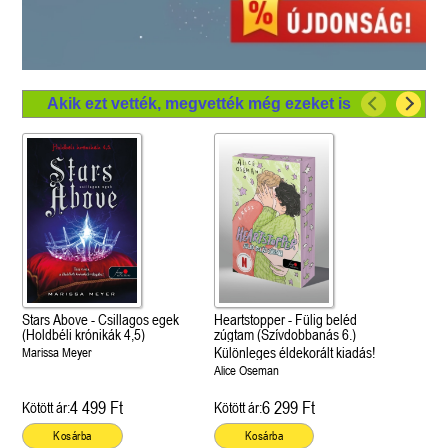
Akik ezt vették, megvették még ezeket is
Stars Above - Csillagos egek
Heartstopper - Fülig beléd
(Holdbéli krónikák 4,5)
zúgtam (Szívdobbanás 6.)
Különleges éldekorált kiadás!
Marissa Meyer
Alice Oseman
4 499 Ft
6 299 Ft
Kötött ár:
Kötött ár:
Kosárba
Kosárba