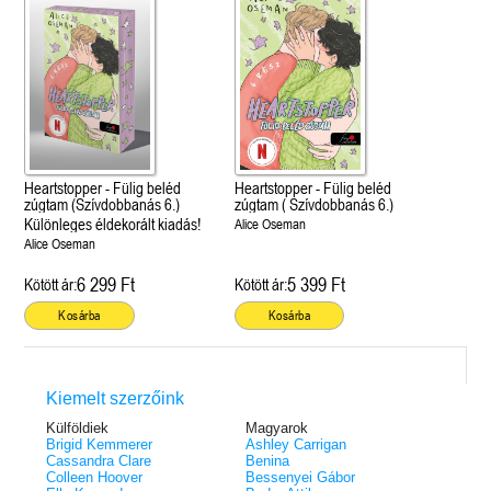
Heartstopper - Fülig beléd
Heartstopper - Fülig beléd
zúgtam (Szívdobbanás 6.)
zúgtam ( Szívdobbanás 6.)
Különleges éldekorált kiadás!
Alice Oseman
Alice Oseman
6 299 Ft
5 399 Ft
Kötött ár:
Kötött ár:
Kosárba
Kosárba
Kiemelt szerzőink
Külföldiek
Magyarok
Brigid Kemmerer
Ashley Carrigan
Cassandra Clare
Benina
Colleen Hoover
Bessenyei Gábor