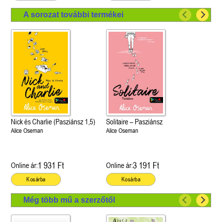
A sorozat további termékei
Nick és Charlie (Pasziánsz 1,5)
Solitaire – Pasziánsz
Alice Oseman
Alice Oseman
1 931 Ft
3 191 Ft
Online ár:
Online ár:
Kosárba
Kosárba
Még több mű a szerzőtől