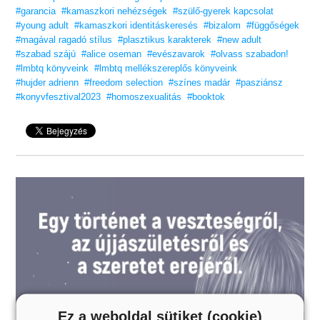
#garancia
#kamaszkori nehézségek
#szülő-gyerek kapcsolat
#young adult
#kamaszkori identitáskeresés
#bizalom
#függőségek
#magával ragadó stílus
#plasztikus karakterek
#new adult
#szabad szájú
#alice oseman
#evészavarok
#olvass szabadon!
#lmbtq könyveink
#lmbtq mellékszereplős könyveink
#hujder adrienn
#freedom selection
#színes madár
#pasziánsz
#konyvfesztival2023
#homoszexualitás
#booktok
Ez a weboldal sütiket (cookie)