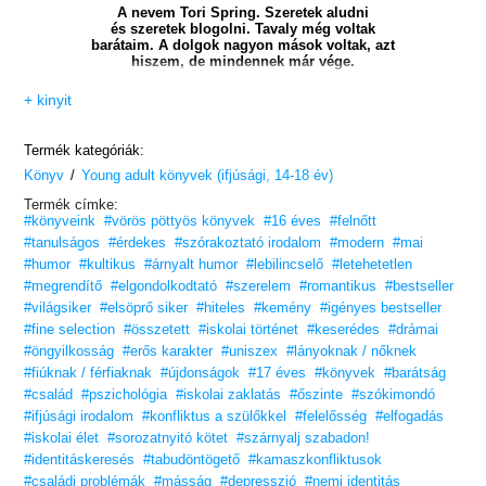
A nevem Tori Spring. Szeretek aludni
és szeretek blogolni. Tavaly még voltak
barátaim. A dolgok nagyon mások voltak, azt
hiszem, de mindennek már vége.
Most itt van a Pasziánsz. És Michael Holden.
+ kinyit
Nem tudom, mit akar a Pasziánsz. És nem
érdekel Michael Holden. Tényleg nem.
Termék kategóriák:
/
Könyv
Young adult könyvek (ifjúsági, 14-18 év)
Szereted Charlie nővérét a
HEARTSTOPPER-kötetekben? Akkor van
Termék címke:
egy jó hírünk: ez a regény róla szól.
#könyveink
#vörös pöttyös könyvek
#16 éves
#felnőtt
Gyere, és ismerd meg, mi rejlik a hirtelen
#tanulságos
#érdekes
#szórakoztató irodalom
#modern
#mai
felbukkanó, mindig cukormentes
#humor
#kultikus
#árnyalt humor
#lebilincselő
#letehetetlen
limonádét iszogató lány fejében!
#megrendítő
#elgondolkodtató
#szerelem
#romantikus
#bestseller
„Először is, le a kalappal Alice Oseman előtt.
#világsiker
#elsöprő siker
#hiteles
#kemény
#igényes bestseller
19 évesen publikált szerzőnek lenni, azt
#fine selection
#összetett
#iskolai történet
#keserédes
#drámai
hiszem, ez önmagában is csodálatra méltó.
#öngyilkosság
#erős karakter
#uniszex
#lányoknak / nőknek
Azt is gondolom, hogy Oseman olyan
karaktereket alkotott, akik igazán
#fiúknak / férfiaknak
#újdonságok
#17 éves
#könyvek
#barátság
hangsúlyossá teszik a cselekményt.”
#család
#pszichológia
#iskolai zaklatás
#őszinte
#szókimondó
– jboo1698, The Guardian
#ifjúsági irodalom
#konfliktus a szülőkkel
#felelősség
#elfogadás
#iskolai élet
#sorozatnyitó kötet
#szárnyalj szabadon!
#identitáskeresés
#tabudöntögető
#kamaszkonfliktusok
#családi problémák
#másság
#depresszió
#nemi identitás