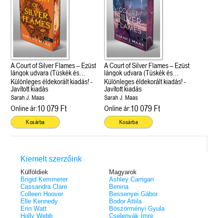
A Court of Silver Flames – Ezüst
A Court of Silver Flames – Ezüst
lángok udvara (Tüskék és
lángok udvara (Tüskék és
rózsák udvara 5.)
rózsák udvara 5.)
Különleges éldekorált kiadás! -
Különleges éldekorált kiadás! -
Javított kiadás
Javított kiadás
Sarah J. Maas
Sarah J. Maas
10 079 Ft
10 079 Ft
Online ár:
Online ár:
Kosárba
Kosárba
Kiemelt szerzőink
Külföldiek
Magyarok
Brigid Kemmerer
Ashley Carrigan
Cassandra Clare
Benina
Colleen Hoover
Bessenyei Gábor
Elle Kennedy
Bodor Attila
Erin Watt
Böszörményi Gyula
Holly Webb
Cselenyák Imre