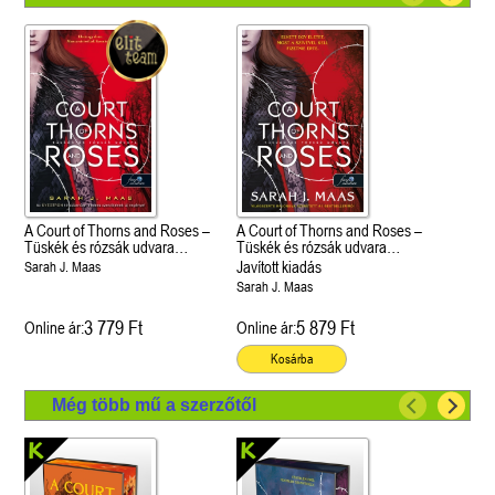
A Court of Thorns and Roses –
A Court of Thorns and Roses –
Tüskék és rózsák udvara
Tüskék és rózsák udvara
(Tüskék és rózsák udvara 1.)
(Tüskék és rózsák udvara 1.)
Javított kiadás
Sarah J. Maas
Sarah J. Maas
3 779 Ft
5 879 Ft
Online ár:
Online ár:
Kosárba
Még több mű a szerzőtől