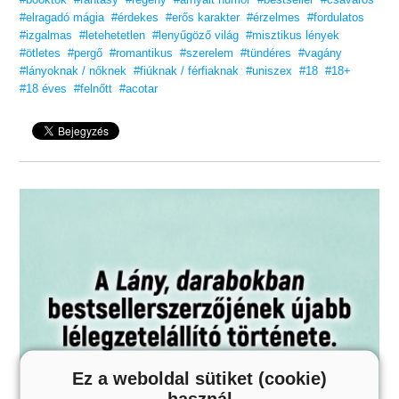
amit korábban a tündérek gyönyörű, veszedelmes világáról hallott.
#elragadó mágia
#érdekes
#erős karakter
#érzelmes
#fordulatos
Ám a birodalom felett egy ősi, gonosz árnyék egyre nő,
#izgalmas
#letehetetlen
#lenyűgöző világ
#misztikus lények
és a lánynak kell megtalálnia a módját, hogy feltartóztassa…
vagy örök pusztulásra ítélje Tamlint és világát.
#ötletes
#pergő
#romantikus
#szerelem
#tündéres
#vagány
#lányoknak / nőknek
#fiúknak / férfiaknak
#uniszex
#18
#18+
Csábító, lélegzetelállító történet, mely felejthetetlen olvasmánnyá
#18 éves
#felnőtt
#acotar
ötvözi a romantikát, a kalandokat és a tündérkrónikákat.
ADD ÁT MAGAD AZ IZGALMAKNAK
ÉS A PERZSELŐ ROMANTIKÁNAK!
TikTok-szenzáció! #BookTok, #OlvassEgyJót
„Varázslatos, lenyűgöző, fantáziadús…
Csak Sarah J. Maas tud ilyen különleges világot teremteni.”
– USA Today
Szereted a fantáziadús, érzéki, tartalmas könyveket?
Vidd haza nyugodtan, tetszeni fog!
Fiatal nőknek,
felső korhatár nélkül!
Ez a weboldal sütiket (cookie)
használ