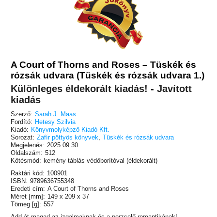
A Court of Thorns and Roses – Tüskék és
rózsák udvara (Tüskék és rózsák udvara 1.)
Különleges éldekorált kiadás! - Javított
kiadás
Szerző:
Sarah J. Maas
Fordító:
Hetesy Szilvia
Kiadó:
Könyvmolyképző Kiadó Kft.
Sorozat:
Zafír pöttyös könyvek
,
Tüskék és rózsák udvara
Megjelenés:
2025.09.30.
Oldalszám:
512
Kötésmód:
kemény táblás védőborítóval (éldekorált)
Raktári kód:
100901
ISBN:
9789636755348
Eredeti cím:
A Court of Thorns and Roses
Méret [mm]:
149 x 209 x 37
Tömeg [g]:
557
Add át magad az izgalmaknak és a perzselő romantikának!