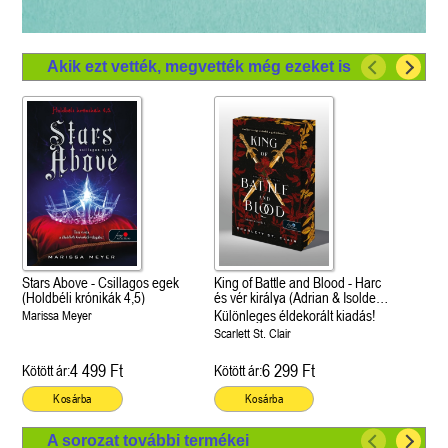
Akik ezt vették, megvették még ezeket is
Stars Above - Csillagos egek
King of Battle and Blood - Harc
(Holdbéli krónikák 4,5)
és vér királya (Adrian & Isolde
1.)
Különleges éldekorált kiadás!
Marissa Meyer
Scarlett St. Clair
4 499 Ft
6 299 Ft
Kötött ár:
Kötött ár:
Kosárba
Kosárba
A sorozat további termékei