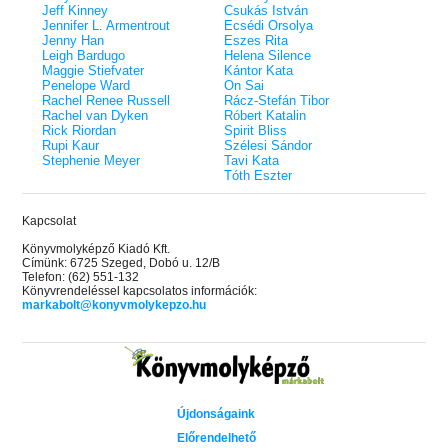
Jeff Kinney
Csukás István
Jennifer L. Armentrout
Ecsédi Orsolya
Jenny Han
Eszes Rita
Leigh Bardugo
Helena Silence
Maggie Stiefvater
Kántor Kata
Penelope Ward
On Sai
Rachel Renee Russell
Rácz-Stefán Tibor
Rachel van Dyken
Róbert Katalin
Rick Riordan
Spirit Bliss
Rupi Kaur
Szélesi Sándor
Stephenie Meyer
Tavi Kata
Tóth Eszter
Kapcsolat
Könyvmolyképző Kiadó Kft.
Címünk: 6725 Szeged, Dobó u. 12/B
Telefon: (62) 551-132
Könyvrendeléssel kapcsolatos információk:
markabolt@konyvmolykepzo.hu
Újdonságaink
Előrendelhető