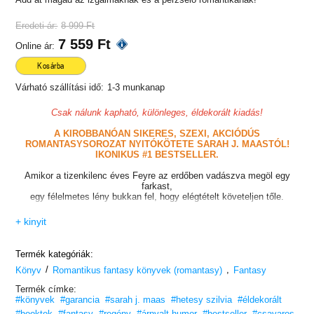
Eredeti ár:
8 999 Ft
7 559 Ft
Online ár:
Kosárba
Várható szállítási idő:
1-3 munkanap
Csak nálunk kapható, különleges, éldekorált kiadás!
A KIROBBANÓAN SIKERES, SZEXI, AKCIÓDÚS
ROMANTASYSOROZAT NYITÓKÖTETE SARAH J. MAASTÓL!
IKONIKUS #1 BESTSELLER.
Amikor a tizenkilenc éves Feyre az erdőben vadászva megöl egy
farkast,
egy félelmetes lény bukkan fel, hogy elégtételt követeljen tőle.
Magával hurcolja a lányt egy baljós és mágikus vidékre, amit ő csak
+ kinyit
a legendákból ismer. Feyre hamar rájön, hogy fogvatartója valójában
nem is szörnyeteg, hanem Tamlin, egyike azoknak a halálos és
halhatatlan
Termék kategóriák:
tündéreknek, akik egykor a világ felett uralkodtak.
/
,
Könyv
Romantikus fantasy könyvek (romantasy)
Fantasy
Legalábbis nem mindig szörnyeteg.
Termék címke:
#könyvek
#garancia
#sarah j. maas
#hetesy szilvia
#éldekorált
Tamlin birtokán Feyre jéghideg gyűlölete forró szenvedéllyé alakul át,
és ez az érzés felperzsel minden hazugságot és figyelmeztetést,
#booktok
#fantasy
#regény
#árnyalt humor
#bestseller
#csavaros