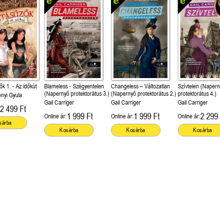
k 1. - Az időkút
Blameless - Szégyentelen
Changeless – Változatlan
Szívtelen (Naper
(Napernyő protektorátus 3.)
(Napernyő protektorátus 2.)
protektorátus 4.)
nyi Gyula
Gail Carriger
Gail Carriger
Gail Carriger
2 499 Ft
1 999 Ft
1 999 Ft
2 299 
Online ár:
Online ár:
Online ár:
sárba
Kosárba
Kosárba
Kosárba