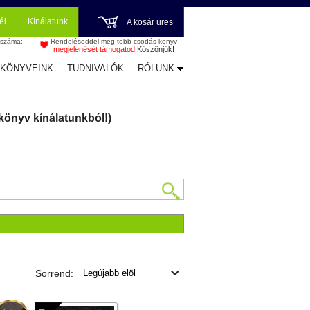
él
Kínálatunk
A kosár üres
 száma:
Rendeléseddel még több csodás könyv
megjelenését támogatod.
Köszönjük!
-KÖNYVEINK
TUDNIVALÓK
RÓLUNK
könyv kínálatunkból!)
Sorrend: