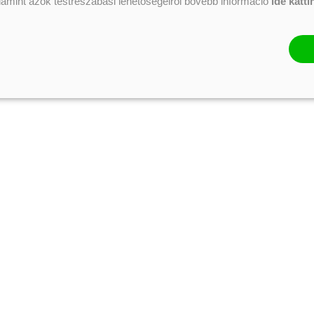
alamint azok testreszabási lehetőségeiről bővebb információ
ide katti