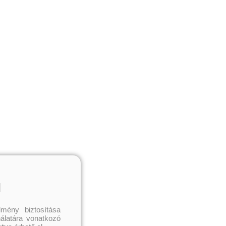
l
mény biztosítása
nálatára vonatkozó