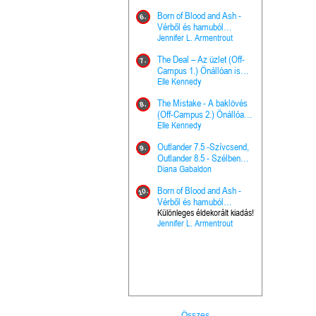
Hercegnő, 
Ella Frank
Born of Blood and Ash -
Pap (Vallo
6.
Ashen Thr
Vérből és hamuból
16.
trón (Drago
született (Hús és tűz 4.)
Jennifer L. Armentrout
Különleges 
Marie Nieho
The Deal – Az üzlet (Off-
kiadás!
7.
A téli tücs
Campus 1.) Önállóan is
17.
szövegfeld
olvasható!
Elle Kennedy
munkafüze
Bayné Bojc
The Mistake - A baklövés
8.
From the G
(Off-Campus 2.) Önállóan
18.
nyugalma 
is olvasható!
Elle Kennedy
Krónikák 6.
Kresley Col
Outlander 7.5 -Szívcsend,
9.
Ashen Thr
Outlander 8.5 - Szélben
19.
trón (Drago
sodródó falevél
Diana Gabaldon
Marie Nieho
Born of Blood and Ash -
10.
Outlander 
Vérből és hamuból
20.
Outlander 8
született (Hús és tűz 4.)
Különleges éldekorált kiadás!
Jennifer L. Armentrout
sodródó fal
Diana Gaba
Összes