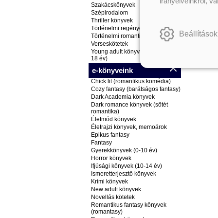
irányelveinkről, v
Szakácskönyvek
Szépirodalom
Thriller könyvek
Történelmi regények
Beállítások
Történelmi romantikus könyvek
Verseskötetek
Young adult könyvek (ifjúsági, 14-
18 év)
e-könyveink
Chick lit (romantikus komédia)
Cozy fantasy (barátságos fantasy)
Dark Academia könyvek
Dark romance könyvek (sötét
romantika)
Életmód könyvek
Életrajzi könyvek, memoárok
Epikus fantasy
Fantasy
Gyerekkönyvek (0-10 év)
Horror könyvek
Ifjúsági könyvek (10-14 év)
Ismeretterjesztő könyvek
Krimi könyvek
New adult könyvek
Novellás kötetek
Romantikus fantasy könyvek
(romantasy)