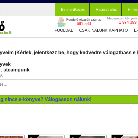
Bejelentkezés
Regisztrálás
Hírlev
Megszerzett könyvek
Rendelő olvasók száma:
1 974 399
681 583
FŐOLDAL
CSAK NÁLUNK KAPHATÓ
E
yveim (Kérlek, jelentkezz be, hogy kedvedre válogathass e-
yvek
: steampunk
és
g nincs e-könyve? Válogasson nálunk!