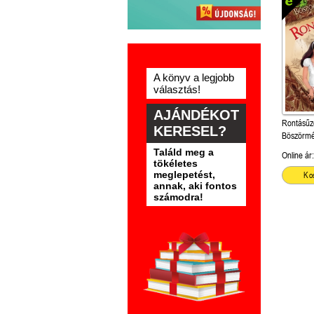
A könyv a legjobb
választás!
AJÁNDÉKOT
Rontásűző
KERESEL?
Böszörmé
Találd meg a
Online ár:
tökéletes
meglepetést,
Ko
annak, aki fontos
számodra!