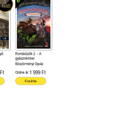
nyő
Rontásűzők 2. - A
gyásznémber
Böszörményi Gyula
Ft
1 999 Ft
Online ár:
Kosárba