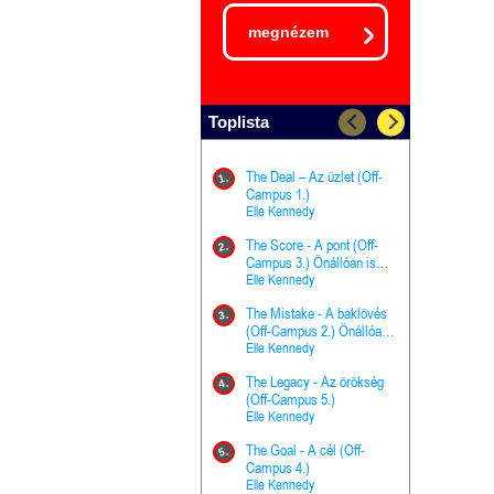
megnézem
Toplista
The Deal – Az üzlet (Off-
The Goal - 
11.
1.
Campus 1.)
Campus 4.)
Elle Kennedy
olvasható!
Elle Kenned
The Score - A pont (Off-
Grace and 
12.
2.
Campus 3.) Önállóan is
Kegyelem é
olvasható!
Elle Kennedy
Előhírnök-tr
Jennifer L.
The Mistake - A baklövés
The Score -
13.
3.
(Off-Campus 2.) Önállóan
Campus 3.
is olvasható!
Elle Kennedy
Különleges é
Elle Kenned
The Legacy - Az örökség
4.
The Cursed
(Off-Campus 5.)
14.
(A csont sz
Elle Kennedy
Harper L. 
The Goal - A cél (Off-
5.
The Princes
Campus 4.)
15.
the Priest - Vallomások: A
Elle Kennedy