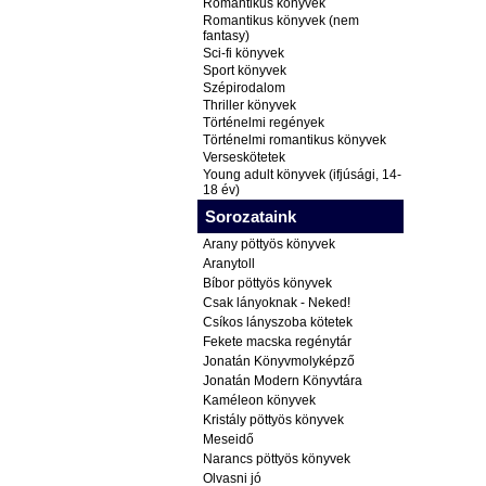
Romantikus könyvek
Romantikus könyvek (nem
fantasy)
Sci-fi könyvek
Sport könyvek
Szépirodalom
Thriller könyvek
Történelmi regények
Történelmi romantikus könyvek
Verseskötetek
Young adult könyvek (ifjúsági, 14-
18 év)
Sorozataink
Arany pöttyös könyvek
Aranytoll
Bíbor pöttyös könyvek
Csak lányoknak - Neked!
Csíkos lányszoba kötetek
Fekete macska regénytár
Jonatán Könyvmolyképző
Jonatán Modern Könyvtára
Kaméleon könyvek
Kristály pöttyös könyvek
Meseidő
Narancs pöttyös könyvek
Olvasni jó