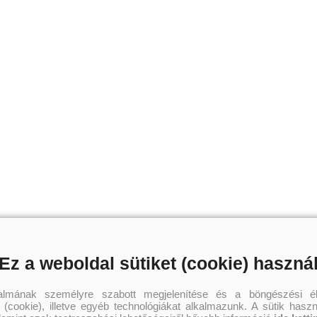
Ez a weboldal sütiket (cookie) haszná
talmának személyre szabott megjelenítése és a böngészési él
 (cookie), illetve egyéb technológiákat alkalmazunk. A sütik hasz