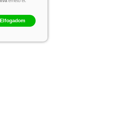
ntva
érhető el.
Elfogadom