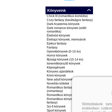
Könyveink
Chick lit (romantikus komédia)
Cozy fantasy (barátságos fantasy)
Dark Academia könyvek
Dark romance könyvek (sötét
romantika)
Életmód könyvek
Életrajzi könyvek, memoárok
Epikus fantasy
Fantasy
Gyerekkönyvek (0-10 év)
Horror könyvek
Ifjúsági könyvek (10-14 év)
Ismeretterjesztő könyvek
Képregények
Könyves ajándékok
Krimi könyvek
New adult könyvek
Novellás kötetek
Romantikus fantasy könyvek
(romantasy)
Romantikus könyvek
Romantikus könyvek (nem
fantasy)
Weboldalunk tar
Sci-fi könyvek
érdekében sütiket
Sport könyvek