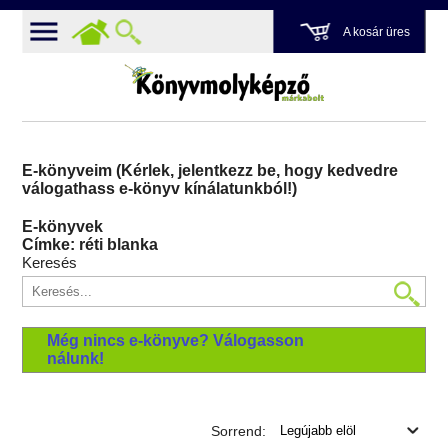
A kosár üres
E-könyveim (Kérlek, jelentkezz be, hogy kedvedre
válogathass e-könyv kínálatunkból!)
E-könyvek
Címke: réti blanka
Keresés
Még nincs e-könyve? Válogasson
nálunk!
Sorrend: