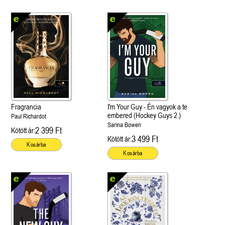
Fragrancia
I'm Your Guy - Én vagyok a te
embered (Hockey Guys 2.)
Paul Richardot
Sarina Bowen
2 399 Ft
Kötött ár:
3 499 Ft
Kötött ár:
Kosárba
Kosárba