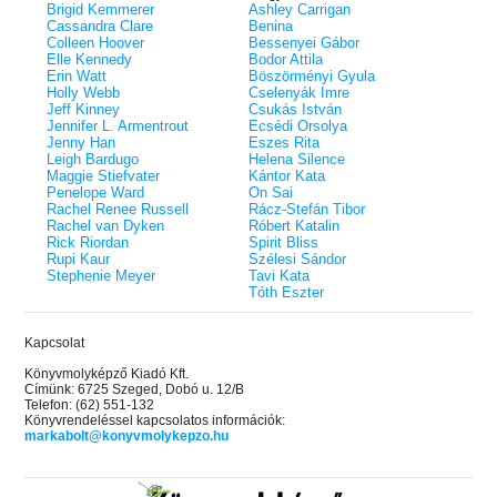
éldekorált kiadás!
38.
Brigid Kemmerer
Ashley Carrigan
Tolvajok és a káosz k
ne - Hamvadó trón
Cassandra Clare
Benina
Rebel (A Renegátok 3.)
(Sors és tűz 3.)
K. A. Tucker
nd 2.)
29.
Colleen Hoover
Bessenyei Gábor
Rebecca Yarros
ff
Elle Kennedy
Bodor Attila
Fire In You - Benned 
39.
Erin Watt
Böszörményi Gyula
A Court of Silver Flames – Ezüst
(Várok rád 6.)
7.5 -Szívcsend,
30.
Holly Webb
Cselenyák Imre
lángok udvara (Tüskék és rózsák
Jennifer L. Armentrout
8.5 - Szélben sodródó
Jeff Kinney
Csukás István
Különleges éldekorált kiadás! -
udvara 5.)
ldon
Jennifer L. Armentrout
Ecsédi Orsolya
Javított kiadás
A Queen of Thieves a
40.
Jenny Han
Eszes Rita
Sarah J. Maas
Tolvajok és a káosz k
Leigh Bardugo
Helena Silence
Különleges éldekorá
(Sors és tűz 3.)
Maggie Stiefvater
Kántor Kata
K. A. Tucker
Penelope Ward
On Sai
Rachel Renee Russell
Rácz-Stefán Tibor
Rachel van Dyken
Róbert Katalin
Rick Riordan
Spirit Bliss
Rupi Kaur
Szélesi Sándor
Stephenie Meyer
Tavi Kata
Tóth Eszter
Kapcsolat
Könyvmolyképző Kiadó Kft.
Címünk: 6725 Szeged, Dobó u. 12/B
Telefon: (62) 551-132
Könyvrendeléssel kapcsolatos információk:
markabolt@konyvmolykepzo.hu