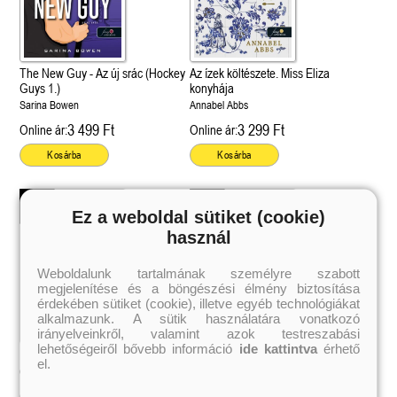
The New Guy - Az új srác (Hockey
Az ízek költészete. Miss Eliza
Guys 1.)
konyhája
Sarina Bowen
Annabel Abbs
3 499 Ft
3 299 Ft
Online ár:
Online ár:
Kosárba
Kosárba
Ez a weboldal sütiket (cookie)
használ
Weboldalunk tartalmának személyre szabott
megjelenítése és a böngészési élmény biztosítása
érdekében sütiket (cookie), illetve egyéb technológiákat
alkalmazunk. A sütik használatára vonatkozó
irányelveinkről, valamint azok testreszabási
lehetőségeiről bővebb információ
ide kattintva
érhető
Emily in Paris – Emily Párizsban 2.
Emily in Paris – Emily Párizsban 1.
 A cél (Off-Campus 4.)
Grace and Glory - Kegyelem és
Bad Girl Reputation -
21.
31.
el.
 olvasható!
dicsőség (Az Előhírnök-trilógia
lány (Avalon Bay 2.)
Catherine Kalengula
Catherine Kalengula
Különleges éldekorált kiadás!
dy
3.)
Elle Kennedy
2 499 Ft
2 799 Ft
Online ár:
Online ár:
Jennifer L. Armentrout