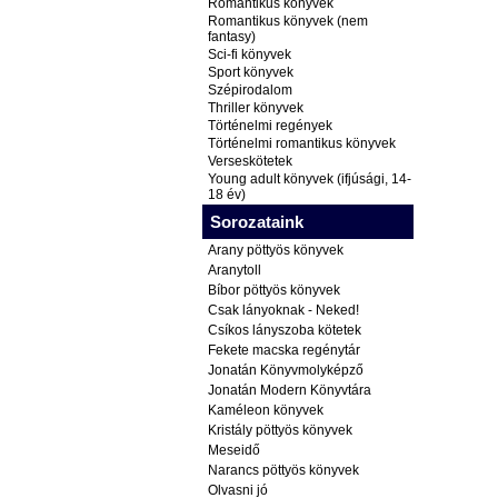
Romantikus könyvek
Romantikus könyvek (nem
fantasy)
Sci-fi könyvek
Sport könyvek
Szépirodalom
Thriller könyvek
Történelmi regények
Történelmi romantikus könyvek
Verseskötetek
Young adult könyvek (ifjúsági, 14-
18 év)
Sorozataink
Arany pöttyös könyvek
Aranytoll
Bíbor pöttyös könyvek
Csak lányoknak - Neked!
Csíkos lányszoba kötetek
Fekete macska regénytár
Jonatán Könyvmolyképző
Jonatán Modern Könyvtára
Kaméleon könyvek
Kristály pöttyös könyvek
Meseidő
Narancs pöttyös könyvek
Olvasni jó