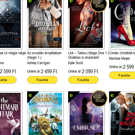
tak (A mágia rabjai
Az oroszlán árnyékában
Lick – Taktus (Stage Dive 1.)
Cinder (Holdbéli k
(Negin 1.)
Önállóan is olvasható!
Marissa Meyer
one
Ashley Carrigan
Kylie Scott
2 599 
Online ár:
2 599 Ft
2 499 Ft
2 099 Ft
Online ár:
Online ár:
Kosárba
sárba
Kosárba
Kosárba