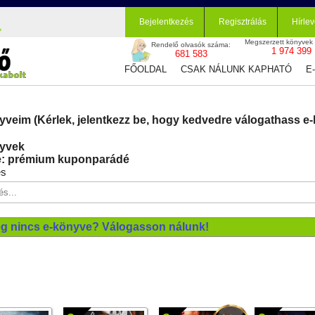
Bejelentkezés
Regisztrálás
Hírlev
Megszerzett könyvek
Rendelő olvasók száma:
1 974 399
681 583
FŐOLDAL
CSAK NÁLUNK KAPHATÓ
E
yveim (Kérlek, jelentkezz be, hogy kedvedre válogathass e-
yvek
: prémium kuponparádé
és
g nincs e-könyve? Válogasson nálunk!