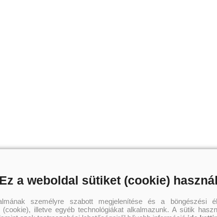
Ez a weboldal sütiket (cookie) haszná
talmának személyre szabott megjelenítése és a böngészési él
 (cookie), illetve egyéb technológiákat alkalmazunk. A sütik hasz