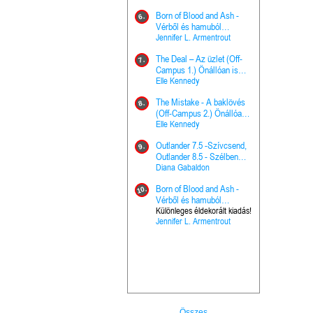
Hercegnő, 
Ella Frank
Born of Blood and Ash -
Pap (Vallo
6.
Ashen Thr
Vérből és hamuból
16.
trón (Drago
született (Hús és tűz 4.)
Jennifer L. Armentrout
Különleges 
Marie Nieho
The Deal – Az üzlet (Off-
kiadás!
7.
A téli tücs
Campus 1.) Önállóan is
17.
szövegfeld
olvasható!
Elle Kennedy
munkafüze
Bayné Bojc
The Mistake - A baklövés
8.
From the G
(Off-Campus 2.) Önállóan
18.
nyugalma 
is olvasható!
Elle Kennedy
Krónikák 6.
Kresley Col
Outlander 7.5 -Szívcsend,
9.
Ashen Thr
Outlander 8.5 - Szélben
19.
trón (Drago
sodródó falevél
Diana Gabaldon
Marie Nieho
Born of Blood and Ash -
10.
Outlander 
Vérből és hamuból
20.
Outlander 8
született (Hús és tűz 4.)
Különleges éldekorált kiadás!
Jennifer L. Armentrout
sodródó fal
Diana Gaba
Összes