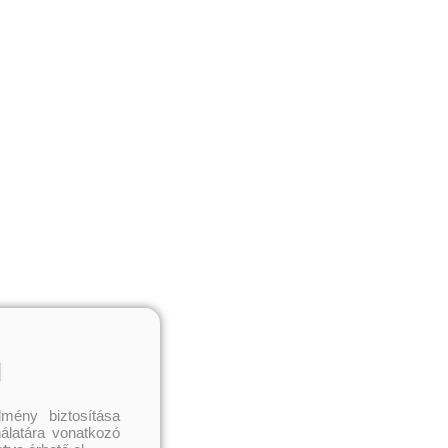
l
mény biztosítása
nálatára vonatkozó