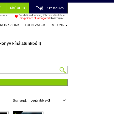
él
Kínálatunk
A kosár üres
 száma:
Rendeléseddel még több csodás könyv
megjelenését támogatod.
Köszönjük!
-KÖNYVEINK
TUDNIVALÓK
RÓLUNK
könyv kínálatunkból!)
Sorrend: