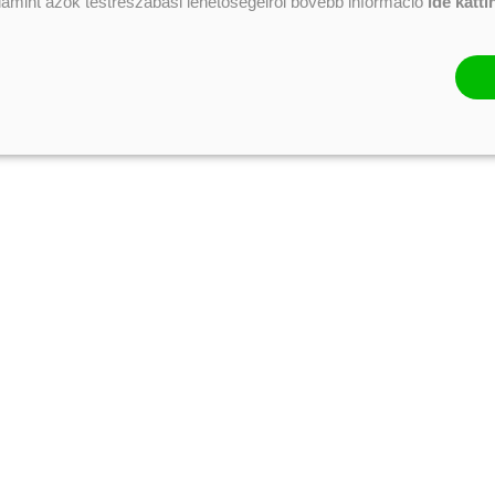
alamint azok testreszabási lehetőségeiről bővebb információ
ide katti