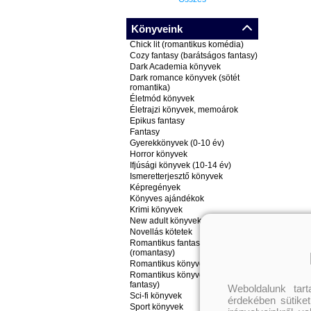
Könyveink
Chick lit (romantikus komédia)
Cozy fantasy (barátságos fantasy)
Dark Academia könyvek
Dark romance könyvek (sötét
romantika)
Életmód könyvek
Életrajzi könyvek, memoárok
Epikus fantasy
Fantasy
Gyerekkönyvek (0-10 év)
Horror könyvek
Ifjúsági könyvek (10-14 év)
Ismeretterjesztő könyvek
Képregények
Könyves ajándékok
Krimi könyvek
New adult könyvek
Novellás kötetek
Romantikus fantasy könyvek
(romantasy)
Romantikus könyvek
Romantikus könyvek (nem
fantasy)
Weboldalunk tar
Sci-fi könyvek
érdekében sütiket
Sport könyvek