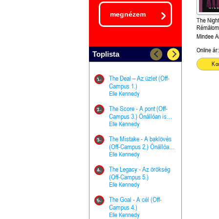
megnézem
The Night
Rémálom-
Akadémia
Mindee A
Online ár:
Toplista
Ko
The Deal – Az üzlet (Off-
The Goal - 
11.
1.
Campus 1.)
Campus 4.)
Elle Kennedy
olvasható!
Elle Kenned
The Score - A pont (Off-
Grace and 
12.
2.
Campus 3.) Önállóan is
Kegyelem é
olvasható!
Elle Kennedy
Előhírnök-tr
Jennifer L.
The Mistake - A baklövés
The Score -
13.
3.
(Off-Campus 2.) Önállóan
Campus 3.
is olvasható!
Elle Kennedy
Különleges é
Elle Kenned
The Legacy - Az örökség
4.
The Cursed
(Off-Campus 5.)
14.
(A csont sz
Elle Kennedy
Harper L. 
The Goal - A cél (Off-
5.
The Princes
Campus 4.)
15.
the Priest - Vallomások: A
Elle Kennedy