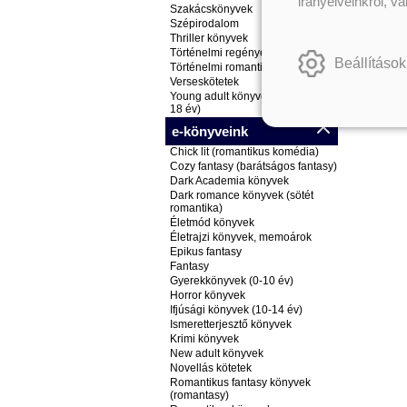
irányelveinkről, v
Szakácskönyvek
Szépirodalom
Thriller könyvek
Történelmi regények
Beállítások
Történelmi romantikus könyvek
Verseskötetek
Young adult könyvek (ifjúsági, 14-
18 év)
e-könyveink
Chick lit (romantikus komédia)
Cozy fantasy (barátságos fantasy)
Dark Academia könyvek
Dark romance könyvek (sötét
romantika)
Életmód könyvek
Életrajzi könyvek, memoárok
Epikus fantasy
Fantasy
Gyerekkönyvek (0-10 év)
Horror könyvek
Ifjúsági könyvek (10-14 év)
Ismeretterjesztő könyvek
Krimi könyvek
New adult könyvek
Novellás kötetek
Romantikus fantasy könyvek
(romantasy)