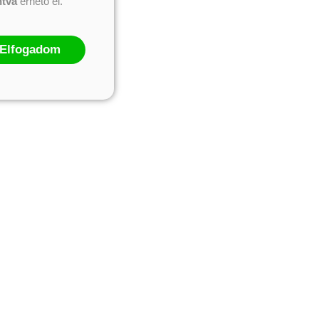
ntva
érhető el.
Elfogadom