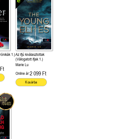
rónikák 1.)
Az ifjú kiválasztottak
(Válogatott ifjak 1.)
Marie Lu
Ft
2 099 Ft
Online ár:
Kosárba