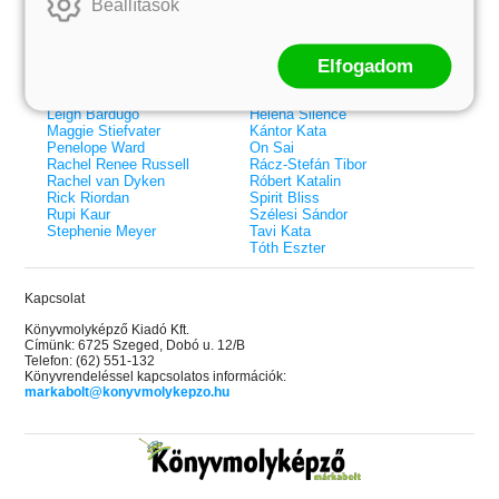
Beállítások
Elle Kennedy
Bodor Attila
Erin Watt
Böszörményi Gyula
Holly Webb
Cselenyák Imre
Elfogadom
Jeff Kinney
Csukás István
Jennifer L. Armentrout
Ecsédi Orsolya
Jenny Han
Eszes Rita
Leigh Bardugo
Helena Silence
Maggie Stiefvater
Kántor Kata
Penelope Ward
On Sai
Rachel Renee Russell
Rácz-Stefán Tibor
Rachel van Dyken
Róbert Katalin
Rick Riordan
Spirit Bliss
Rupi Kaur
Szélesi Sándor
Stephenie Meyer
Tavi Kata
Tóth Eszter
Kapcsolat
Könyvmolyképző Kiadó Kft.
Címünk: 6725 Szeged, Dobó u. 12/B
Telefon: (62) 551-132
Könyvrendeléssel kapcsolatos információk:
markabolt@konyvmolykepzo.hu
 A cél (Off-Campus 4.)
Grace and Glory - Kegyelem és
Bad Girl Reputation -
21.
31.
 olvasható!
dicsőség (Az Előhírnök-trilógia
lány (Avalon Bay 2.)
Különleges éldekorált kiadás!
dy
3.)
Elle Kennedy
Jennifer L. Armentrout