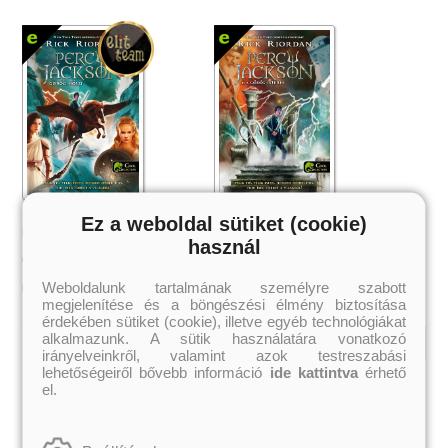
Percy Jackson görög hősei
Percy Jackson és a görög istenek
Ez a weboldal sütiket (cookie)
Rick Riordan
Rick Riordan
használ
2 799 Ft
2 799 Ft
Online ár:
Online ár:
Weboldalunk tartalmának személyre szabott
Kosárba
Kosárba
megjelenítése és a böngészési élmény biztosítása
érdekében sütiket (cookie), illetve egyéb technológiákat
alkalmazunk. A sütik használatára vonatkozó
irányelveinkről, valamint azok testreszabási
lehetőségeiről bővebb információ
ide kattintva
érhető
Kiemelt szerzőink
el.
Külföldiek
Magyarok
Brigid Kemmerer
Ashley Carrigan
Cassandra Clare
Benina
Colleen Hoover
Bessenyei Gábor