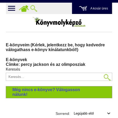
A kosár üres
E-könyveim (Kérlek, jelentkezz be, hogy kedvedre
válogathass e-könyv kínálatunkból!)
E-könyvek
Címke: percy jackson és az olimposziak
Keresés
Még nincs e-könyve? Válogasson
nálunk!
Sorrend: